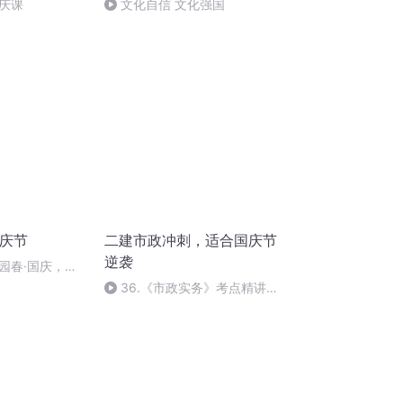
庆课
文化自信 文化强国
国庆节
二建市政冲刺，适合国庆节
逆袭
园春·国庆，朗
36.《市政实务》考点精讲第
36节课_2020926212025