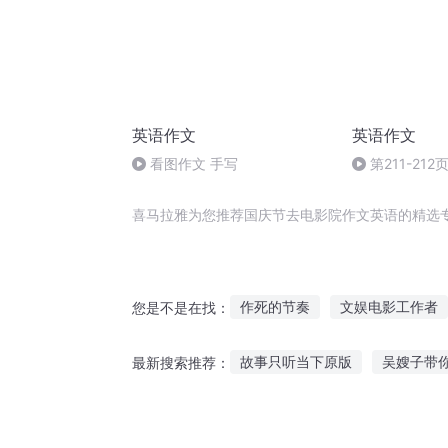
英语作文
英语作文
看图作文 手写
第211-212
喜马拉雅为您推荐国庆节去电影院作文英语的精选
作死的节奏
文娱电影工作者
您是不是在找：
穿越之大庆帝国
那年那月那
故事只听当下原版
吴嫂子带
最新搜索推荐：
被爱伤过的季节之音乐学院
东北马家故事在线听
阅读加