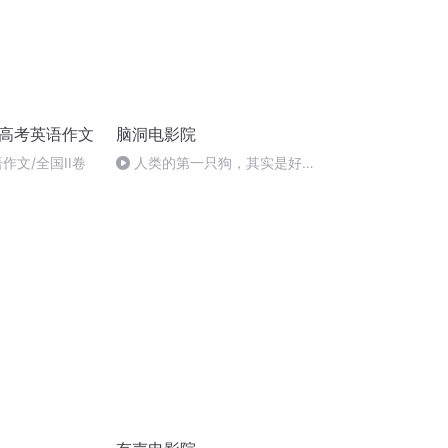
/高考英语作文
脑洞电影院
作文/全国II卷
人类的第一只狗，其实是好脾
气的狼