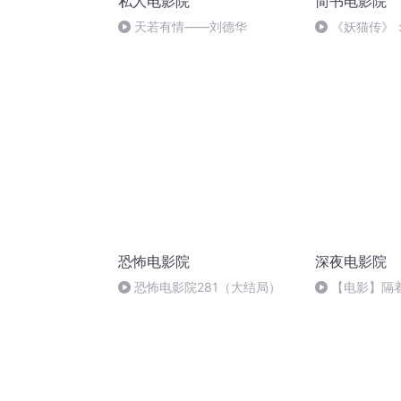
私人电影院
简书电影院
天若有情——刘德华
《妖猫传》
迤逦幻想，一
恋
恐怖电影院
深夜电影院
恐怖电影院281（大结局）
【电影】隔着
雪蝶