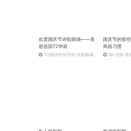
欢度国庆节诗歌朗诵——喜
国庆节的那些
迎祖国72华诞
风俗习惯
115国庆特别节目-诗歌朗诵-
06-法国-
中国梦
国庆节的那些