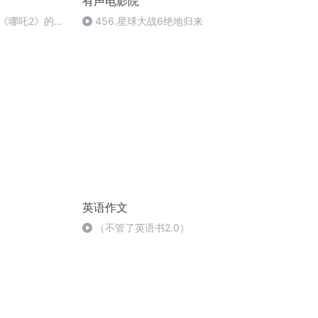
有声电影院
《哪吒2》的真
456.星球大战6绝地归来
英语作文
（不管了英语书2.0）