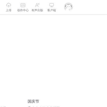
上传
创作中心
有声出版
客户端
国庆节