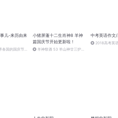
事儿-来历由来
小猪屏蓬十二生肖神8 羊神
中考英语作文
篇国庆节开始更新啦！
2018高考英语
世界各国的国庆节-
羊神祭酒 53 羊山神廿三护祭
事儿
坛 敬天地白泽做祭酒（4）