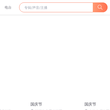
电台
国庆节
国庆节