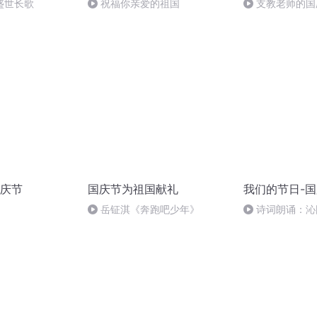
盛世长歌
祝福你亲爱的祖国
支教老师的国
庆节
国庆节为祖国献礼
我们的节日-
岳钲淇《奔跑吧少年》
诗词朗诵：沁
读者：张继军