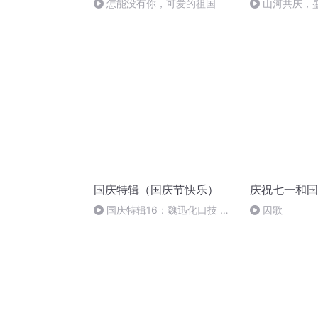
怎能没有你，可爱的祖国
山河共庆，
国庆特辑（国庆节快乐）
庆祝七一和国
国庆特辑16：魏迅化口技 二
囚歌
胡 东方红+一般唱法和原生态