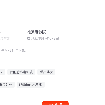
西
地狱电影院
倒悬空寺
地狱电影院1078完
书MP3打包下载。
世
我的恐怖电影院
重庆儿女
人节
我的轮回电影院
事的好处
听狗粮的小故事
宝贝故事免费听小说
听遍天下故事各种各类
手机端