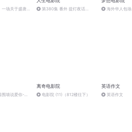
人生电影院
梦想电影院
：一场关于盛唐的
第380集 番外 提灯夜话
海外华人包场
个少年最执着的爱
（下）
实经历
离奇电影院
英语作文
围墙说爱你-NJ
电影院 (11)（812楼往下）
英语作文