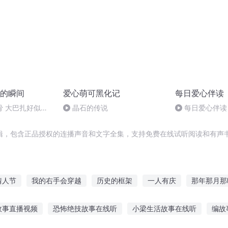
的瞬间
爱心萌可黑化记
每日爱心伴读
骨 大巴扎好似温
晶石的传说
每日爱心伴读
班牙公主的生日
辑，包含正品授权的连播声音和文字全集，支持免费在线试听阅读和有声书
情人节
我的右手会穿越
历史的框架
一人有庆
那年那月那
年之我是主角
千年情节之三生三世
穿越之大庆帝国
嘉庆皇帝
故事直播视频
恐怖绝技故事在线听
小梁生活故事在线听
编故
女
庆云传奇
异之右手