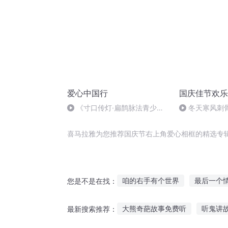
爱心中国行
国庆佳节欢乐
《寸口传灯·扁鹊脉法青少年
冬天寒风刺
传承纪实》活动在京举办
暖的春天
喜马拉雅为您推荐国庆节右上角爱心相框的精选专
咱的右手有个世界
最后一个
您是不是在找：
右手成魔
超能右手
庆余
大熊奇葩故事免费听
听鬼讲
最新搜索推荐：
快斗与青子的情人节
重庆儿