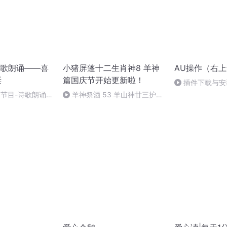
歌朗诵——喜
小猪屏蓬十二生肖神8 羊神
AU操作（右
诞
篇国庆节开始更新啦！
插件下载与安
╰(*°▽°*)╯）
别节目-诗歌朗诵-
羊神祭酒 53 羊山神廿三护祭
坛 敬天地白泽做祭酒（4）