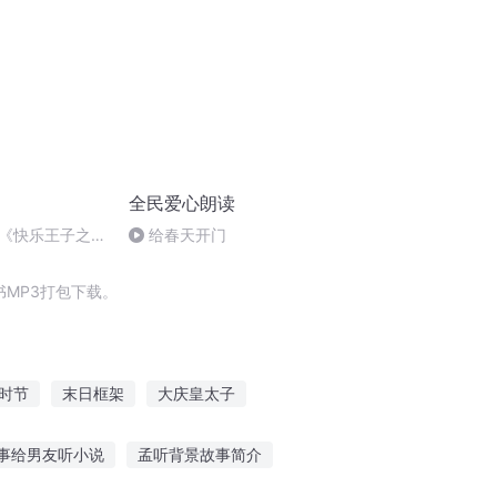
全民爱心朗读
《快乐王子之西
给春天开门
7》
MP3打包下载。
时节
末日框架
大庆皇太子
十二个情人节
神的右手
事给男友听小说
孟听背景故事简介