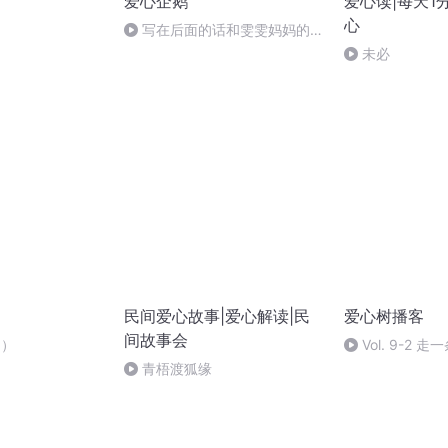
爱心企鹅
爱心读|每天1
心
写在后面的话和雯雯妈妈的小
小叮咛
未必
民间爱心故事|爱心解读|民
爱心树播客
间故事会
3）
Vol. 9-2
当一个原创儿童
青梧渡狐缘