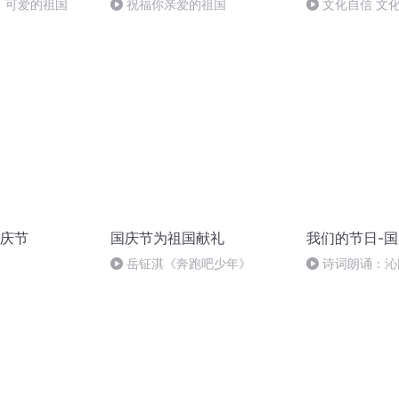
，可爱的祖国
祝福你亲爱的祖国
文化自信 文
庆节
国庆节为祖国献礼
我们的节日-
岳钲淇《奔跑吧少年》
诗词朗诵：沁
读者：张继军