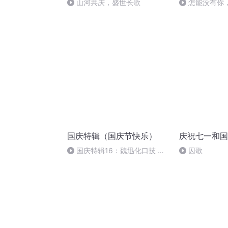
山河共庆，盛世长歌
怎能没有你
国庆特辑（国庆节快乐）
庆祝七一和国
国庆特辑16：魏迅化口技 二
囚歌
胡 东方红+一般唱法和原生态