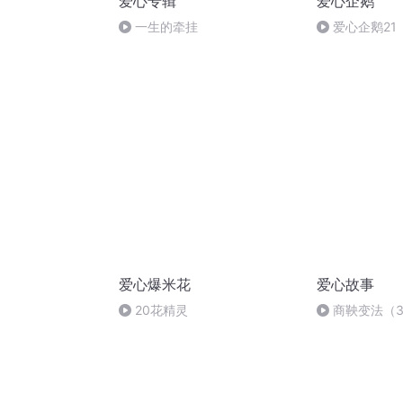
爱心专辑
爱心企鹅
一生的牵挂
爱心企鹅21
爱心爆米花
爱心故事
20花精灵
商鞅变法（