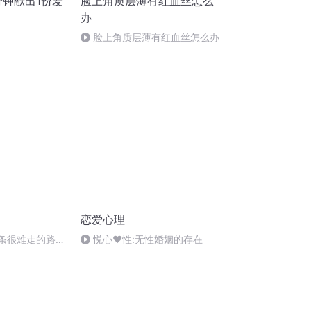
分钟献出1份爱
脸上角质层薄有红血丝怎么
办
脸上角质层薄有红血丝怎么办
恋爱心理
 走一条很难走的路，
悦心❤️性:无性婚姻的存在
文学出版编辑