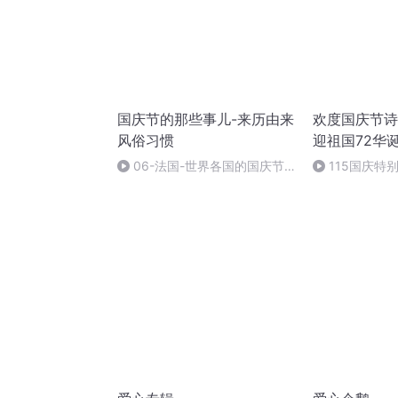
国庆节的那些事儿-来历由来
欢度国庆节诗
风俗习惯
迎祖国72华
06-法国-世界各国的国庆节-
115国庆特
国庆节的那些事儿
中国梦