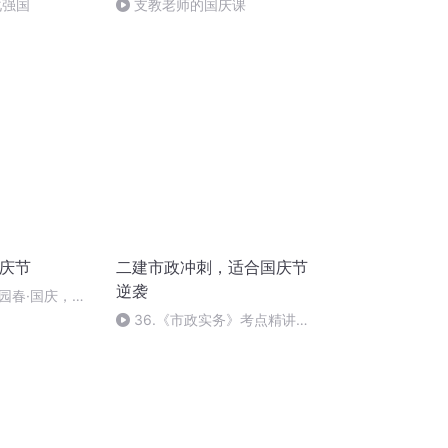
化强国
支教老师的国庆课
国庆节
二建市政冲刺，适合国庆节
逆袭
园春·国庆，朗
36.《市政实务》考点精讲第
36节课_2020926212025