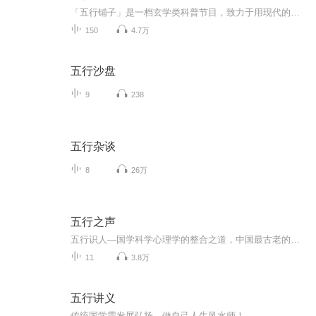
「五行铺子」是一档玄学类科普节目，致力于用现代的眼光解读东西方文化智慧，用科学的态度看待东西方玄学术数，祛其糟粕，聊其精华，在节目中和大家一起去发现传统命理学和现代心理学的魅力所在
150
4.7万
五行沙盘
9
238
五行杂谈
8
26万
五行之声
五行识人—国学科学心理学的整合之道，中国最古老的识人智慧，解决关系问题和身心唤醒的有效工具-打开眼睛来观察，敞开心灵来感受！学习瞬间看透人心的观象术，掌握快速识破心性的智慧经！独特的“五行识人”性格倾向测评支持生命唤醒技术，你还在等什么？
11
3.8万
五行讲义
传统国学需发展弘扬，做自己人生风水师！