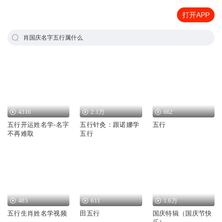
打开APP
肖国庆名字五行属什么
4316
2.1万
662
五行开运姓名学-名字
五行针灸：跟诺娜学
五行
不再难取
五行
485
611
1.6万
五行生肖姓名学视频
田五行
国庆特辑（国庆节快