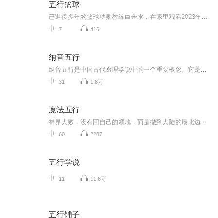
五行篮球
已退役多年的篮球功勋教练白金水，在家里观看2023年男篮世界杯排位赛，中国队21分惨败菲律宾，突然高血压昏迷。好友武当三丰派道医传人陈天行到家探望时，萌发了用阴阳五行理念打造中国特色的篮球体系，振兴中国篮球,最终称霸世界篮坛。
7
416
纳音五行
纳音五行是中国古代命理学说中的一个重要概念。它是根据古代音律学和五行学说相结合而产生的一种五行划分方法。纳音五行将六十甲子按照一定的规律分别归入金、木、水、火、土五行之中，每一五行又细分出六种不同的纳音组合，总共形成三十种纳音五行。音律...
31
1.8万
魔法五行
神界大败，没有回自己的领地，而是撤到大陆的最北边的生活，在也没有自称是神族，也渐渐的融入人类的生活。轩辕一战名动天下，当时的人类差不多全都放弃了魔法的修炼，以至于魔法一道穷途末路了，而产生一条全新的修炼之路，并且据称是可以修炼成神，这就...
60
2287
五行学说
11
11.6万
五行铺子