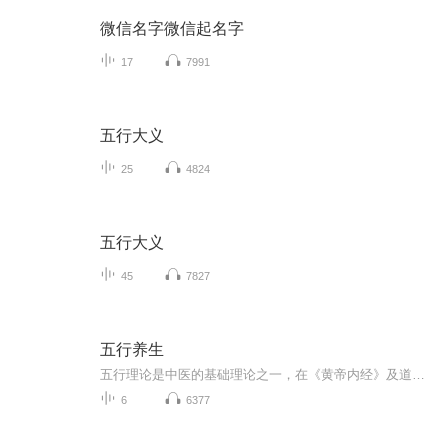
微信名字微信起名字
17
7991
五行大义
25
4824
五行大义
45
7827
五行养生
五行理论是中医的基础理论之一，在《黄帝内经》及道家学说中都有说明。五行学说旨在描述事物的运动形式以及转化关系，是我国古代的取象比类学说，不是简单的五种元素，而是将万事万物按照性质归属到水火木金土五个项目中，与西方古代的地、水、火、风四元...
6
6377