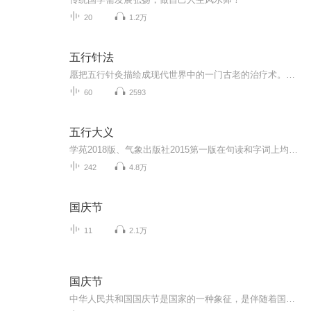
20
1.2万
五行针法
愿把五行针灸描绘成现代世界中的一门古老的治疗术。在我们更加关注于内心的充实，为实现、发挥自我最大潜力而努力之时，五行针灸绝对能赋予我们特别重要的意义，同时还让我们对灵魂所栖息之身体有更深入的理解。针之所及，能使身心两方趋于和谐。
60
2593
五行大义
学苑2018版、气象出版社2015第一版在句读和字词上均有很多错误。
242
4.8万
国庆节
11
2.1万
国庆节
中华人民共和国国庆节是国家的一种象征，是伴随着国家的出现而出现的。让我们用诗歌朗诵歌颂祖国的繁荣富强，国泰民安。