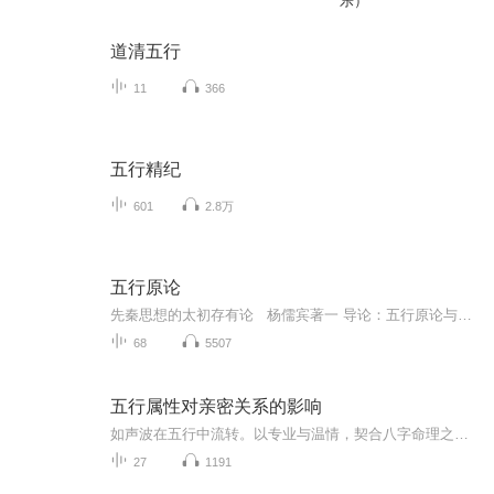
乐）
道清五行
11
366
五行精纪
601
2.8万
五行原论
先秦思想的太初存有论 杨儒宾著一 导论：五行原论与原物理二 浑沌与创造三 气的考古学--风、风气与玛纳四 从明暗到阴阳五 刑--法、炼制与不朽--金的原型象征六 创生、深奥与消融--水的原型象征七 太极、通天与正直--木的原型象征八 时间形式、礼与耻感...
68
5507
五行属性对亲密关系的影响
如声波在五行中流转。以专业与温情，契合八字命理之韵。展现广播魅力，平衡两性视角，关注两性关系。聆听声音之美，感受广播带来的心灵触动，开启一场独特的听觉之旅。透过个人经验来谈谈二性关系!运用古科学的方式来探讨自我!
27
1191