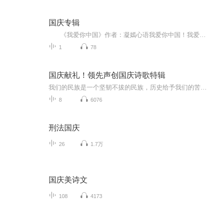
国庆专辑
《我爱你中国》作者：凝嫣心语我爱你中国！我爱你春天蓬勃的秧苗；我爱你秋日金黄的硕果。我爱你中国！我爱你青松气质，我爱你红梅品格！我爱你家乡的甜蔗好像乳汁滋润着我的心窝。我爱你中国，我要把最美的歌儿献给你，我的母亲我的祖国。我爱你中国，我爱...
1
78
国庆献礼！领先声创国庆诗歌特辑
我们的民族是一个坚韧不拔的民族，历史给予我们的苦难都变成了闪着金光的勋章！我们的国家是一个龙腾虎跃的国家，那条巨龙正以不可阻挡之势崛起于神奇的东方！------------------------------------------------值此祖国70周年华诞之际，领先声创以诗歌向祖国献礼！用我们的声音、用我们的热血、用我们的灵魂诵读经典爱国篇章，歌颂我们的祖国！永远繁荣富强！
8
6076
刑法国庆
26
1.7万
国庆美诗文
108
4173