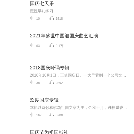
国庆七天乐
魔性早功练习
10
1518
2021年盛世中国迎国庆曲艺汇演
63
2.1万
2018国庆吟诵专辑
2018年10月1日，正值国庆日。一大早看到一个公号文章，正是文天祥的《己卯十月一日至燕越五日罹狴犴有感而赋》。当然，彼十一非当今的十一。不过数字的巧合还是让人感触，今天拿来读一读，体味一番历史英杰的民族情怀，恰也当时。 根据诗题来看，这组诗是写于十月一日至十月五日之间，是文天祥被俘之后所作，这些诗作不仅有凛凛正气，更也能看的到他百端交集的复杂情感。另一首于右任先生的《望大陆》，微信公号有称《望乡》，一句“山之上国之殇”荡气回肠，一并兴起拿来读了一读。仓促间多有瑕疵...
38
2592
欢度国庆专辑
本辑以诗歌和歌颂祖国文章为主，金秋十月，丹桂飘香，在这个充满丰收喜悦的季节里，我们满怀激动和自豪，迎来了中华人民共和国76周年华诞。这不仅是一个庄重的纪念日，更是全体中华儿女共同欢庆的盛大的节日，承载着深厚的民族情感和历史意义.
167
6788
国庆节为祖国献礼