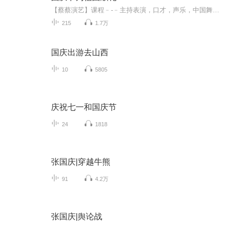
【蔡蔡演艺】课程﹣-﹣主持表演，口才，声乐，中国舞，民族舞。独特的小舞台，专业的录音棚，每一位同学都能成为优秀的小明星。独特的教学模式，轻松上课，快乐学习！知名主持人，舞蹈家，高级教师任职授课！江南总校：河沟街42号三楼 18545856430江北分校...
215
1.7万
国庆出游去山西
10
5805
庆祝七一和国庆节
24
1818
张国庆|穿越牛熊
91
4.2万
张国庆|舆论战