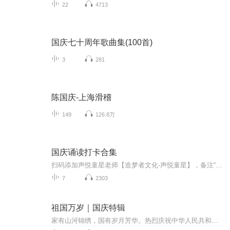
22
4713
国庆七十周年歌曲集(100首)
3
281
陈国庆-上海滑稽
149
126.8万
国庆诵读打卡合集
扫码添加声悦童星老师【造梦者文化-声悦童星】，备注“诵读打卡”报名，已添加好友的，直接发送“诵读打卡”报名，报名成功后进入社群。
7
2303
祖国万岁｜国庆特辑
家有山河锦绣，国有岁月芳华。热烈庆祝中华人民共和国成立73周年！