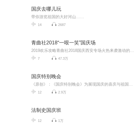
国庆去哪儿玩
带你游览祖国的大好河山……
14
2687
青曲社2018“一哏一笑”国庆场
2019欢乐攻略青曲社2018国庆西安专场火热来袭激动的心，颤抖的手，青曲粉丝们，“一哏一笑”全国巡演，给你猝不及防的一阵“潮”笑！喜马拉雅联合青曲社倾情推出热泪盈眶啊，所以小二不敢怠慢，赶紧奉上内容请各位客官品鉴。闲话少叙，请您一听为快。【苗...
7
47.3万
国庆特别晚会
《原创》：《国庆特别晚会》为展现国庆的喜庆与祖国的深情我将以具体的场景切入从清晨升旗的庄严到街头巷尾的欢庆到历史与当下的交融，用优美的笔触传递对祖国的热爱与自豪！用诗歌和情感美文形式，歌颂祖国的繁荣富强，祝人民幸福安康！
12
2.9万
法制史国庆班
12
1万