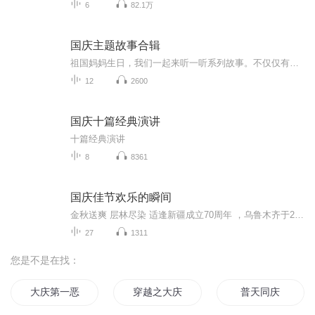
6
82.1万
国庆主题故事合辑
祖国妈妈生日，我们一起来听一听系列故事。不仅仅有《我的祖国》，还有红军故事，也有关于战争的故事，让大家体会到和平年代的不易。
12
2600
国庆十篇经典演讲
十篇经典演讲
8
8361
国庆佳节欢乐的瞬间
金秋送爽 层林尽染 适逢新疆成立70周年 ，乌鲁木齐于2025年9月23日迎来党中央和习大大带领的慰问团。新疆各族群众欢欣鼓舞，热烈欢迎。
27
1311
您是不是在找：
大庆第一恶
穿越之大庆帝国
普天同庆