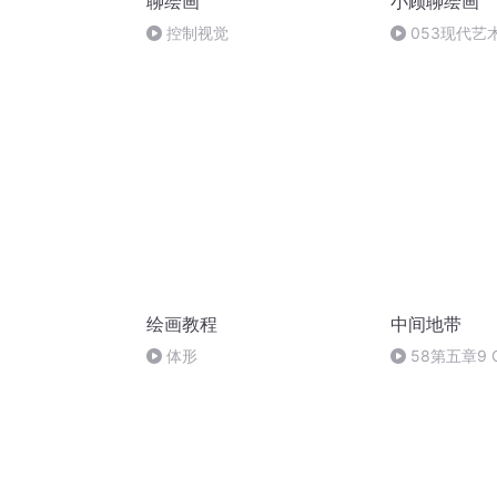
聊绘画
小顾聊绘画
控制视觉
053现代艺
绘画教程
中间地带
体形
58第五章9 