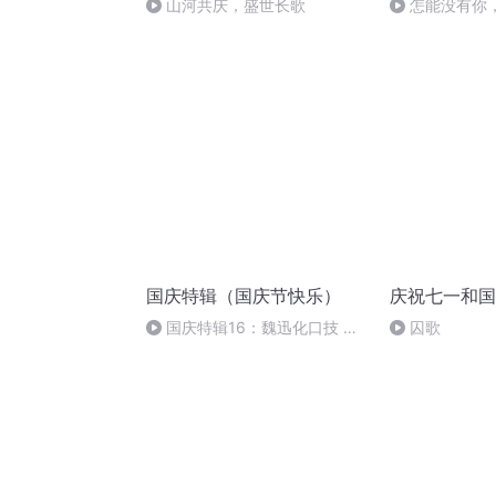
山河共庆，盛世长歌
怎能没有你
国庆特辑（国庆节快乐）
庆祝七一和国
国庆特辑16：魏迅化口技 二
囚歌
胡 东方红+一般唱法和原生态