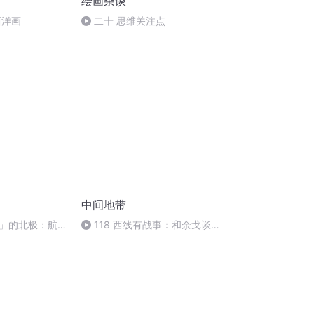
绘画杂谈
西洋画
二十 思维关注点
中间地带
发烧」的北极：航
118 西线有战事：和余戈谈滇
北迁的动物们
缅战场