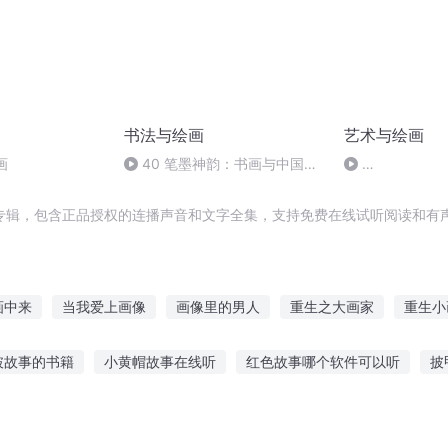
书法与绘画
艺术与绘画
画
40 笔墨神韵：书画与中国文
化（5）（完）
5d88c26d226
专辑，包含正品授权的连播声音和文字全集，支持免费在线试听阅读和有声
画中来
当我爱上画像
画像里的男人
重生之大画家
重生小
异界之以画成神
我的二次元女主为什么是这个画风
一画天下
破故事的书籍
小黄帽故事在线听
红色故事哪个软件可以听
披
画里有月光
倾世云画
心听
奥特曼听奥特曼的故事
听故事海的女儿视频
听手哥讲故