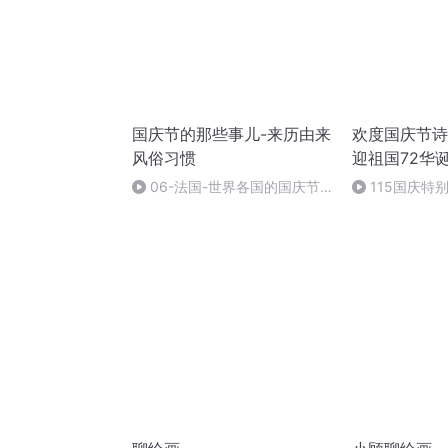
国庆节的那些事儿-来历由来
欢度国庆节诗
风俗习惯
迎祖国72华
06-法国-世界各国的国庆节-
115国庆特
国庆节的那些事儿
中国梦