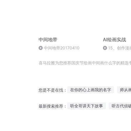
中间地带
AI绘画实战
中间地带20170410
15、创作漫
喜马拉雅为您推荐国庆节绘画中间画什么字的精选
在你的心上画我的名字
师从
您是不是在找：
长情一画星月
三国画妖师
听全哥讲天下故事
听古代侦
最新搜索推荐：
魔师神画
画界仙尊
你的
夜听鬼故事大全
故事还长用