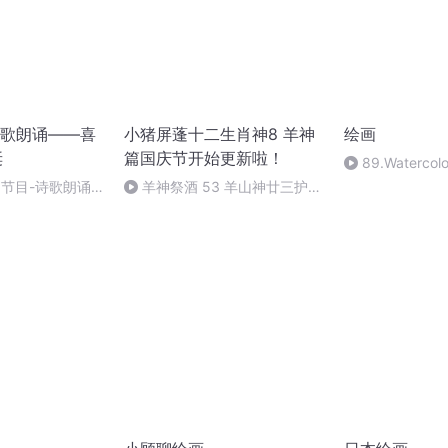
歌朗诵——喜
小猪屏蓬十二生肖神8 羊神
绘画
诞
篇国庆节开始更新啦！
89.Watercolo
Rubber
别节目-诗歌朗诵-
羊神祭酒 53 羊山神廿三护祭
Cement(Av520
坛 敬天地白泽做祭酒（4）