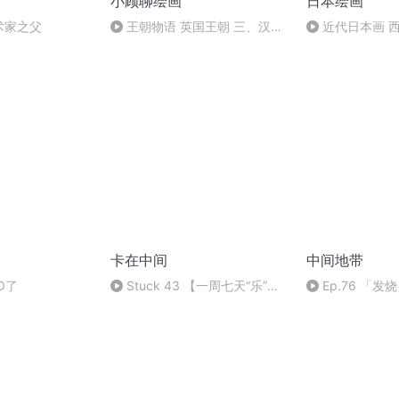
小顾聊绘画
日本绘画
术家之父
王朝物语 英国王朝 三、汉诺
近代日本画 
威王朝 12.白金汉宫的王室成员
卡在中间
中间地带
O了
Stuck 43 【一周七天“乐”】
Ep.76 「
观前司“玩具”展，但我不是情绪
道、海冰融化与
冤大头