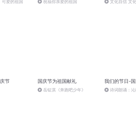
，可爱的祖国
祝福你亲爱的祖国
文化自信 文
庆节
国庆节为祖国献礼
我们的节日-
岳钲淇《奔跑吧少年》
诗词朗诵：沁
读者：张继军