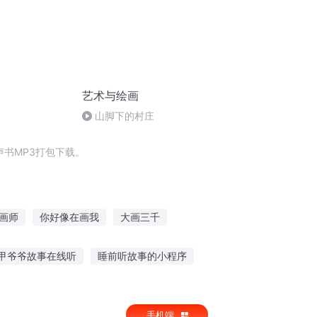
艺术与绘画
山脚下的村庄
b9536b3ed982239c99786
书MP3打包下载。
画师
你好像在画我
大画三千
画道开天
无情人画无情路
绘画侦探
甲爷爷故事在线听
睡前听故事的小程序
事在线听全集
东方甄选儿童听故事机
手机端