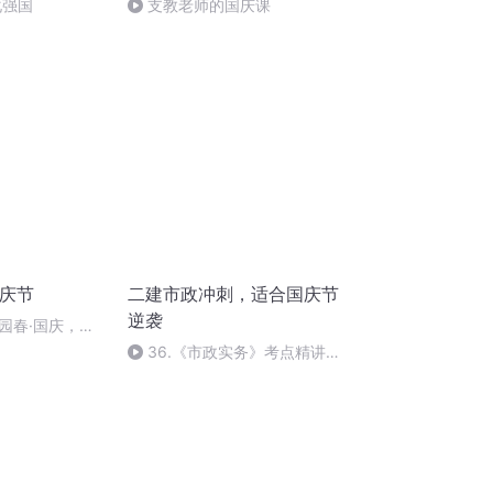
化强国
支教老师的国庆课
国庆节
二建市政冲刺，适合国庆节
逆袭
园春·国庆，朗
36.《市政实务》考点精讲第
36节课_2020926212025