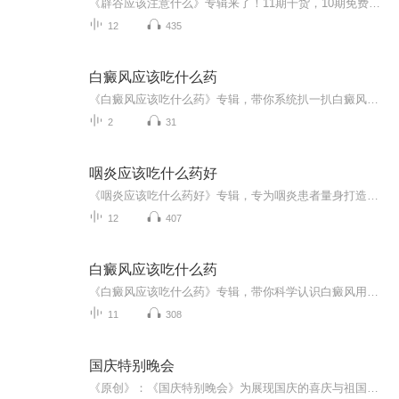
《辟谷应该注意什么》专辑来了！11期干货，10期免费，干货满满，免费送到家！辟谷前、中、后注意事项，系统梳理，避坑指南，助你安全辟谷。付费一期，深入剖析，揭秘辟谷秘籍。想辟谷又怕踩坑？这专辑就是你的救星！快来收听，辟谷路上不迷路！
12
435
白癜风应该吃什么药
《白癜风应该吃什么药》专辑，带你系统扒一扒白癜风用药那些事儿！10个免费音频，从基础到进阶，10个主题带你吃透白癜风用药知识。付费音频更是深度解析，10篇干货文章，让你不再被白癜风用药搞蒙圈！快来听一听，让你的健康知识库up up up！
2
31
咽炎应该吃什么药好
《咽炎应该吃什么药好》专辑，专为咽炎患者量身打造！11个音频，10个免费，1个付费，全方位解析咽炎用药。免费音频系统讲解，付费深度分析，助你告别咽炎困扰。快加入我们，一起开启健康之旅！咽炎用药指南健康生活
12
407
白癜风应该吃什么药
《白癜风应该吃什么药》专辑，带你科学认识白癜风用药。10个免费音频，系统讲解用药知识，从基础到进阶，干货满满。付费音频《白癜风应该吃什么药》，深度解析，10篇精华文章组合，助你轻松应对。健康生活，从了解用药开始，快来看吧！
11
308
国庆特别晚会
《原创》：《国庆特别晚会》为展现国庆的喜庆与祖国的深情我将以具体的场景切入从清晨升旗的庄严到街头巷尾的欢庆到历史与当下的交融，用优美的笔触传递对祖国的热爱与自豪！用诗歌和情感美文形式，歌颂祖国的繁荣富强，祝人民幸福安康！