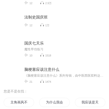
12
2.9万
法制史国庆班
12
1万
国庆七天乐
魔性早功练习
10
1518
脑梗塞应该注意什么
《脑梗塞应该注意什么》系列专辑，由中医西医双料达人撰写。涵盖预防、症状识别、治疗及康复全流程。专业、实用，健康管理师亲授，轻松读懂脑梗知识。幽默热梗，轻松学习，告别脑梗，从了解开始！
21
1474
您是不是在找：
主角画风不对
为什么我会是女主角啊
我应该是天命之子