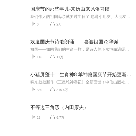
国庆节的那些事儿-来历由来风俗习惯
我们伟大的祖国母亲就要过生日了,也是小朋友、大朋友们最喜欢的“国庆小长假”或说“黄金周”还有说”国庆7天乐”的，说法真是不一而足。那么“国庆节”是怎么来的？自古以来国庆节怎么庆贺？新中国国庆节的来历，以及新中国国庆节的庆贺方式又有哪些呢？ ...
6
2万
欢度国庆节诗歌朗诵——喜迎祖国72华诞
祖国——如同我们的生命一样，是诗人笔下永恒而温暖的主题。在祖国72周年华诞来临之际，特创建这个诗歌朗诵专辑，诵读经典爱国篇章，和大家一起歌颂祖国，向国庆的献礼！祝愿伟大的祖国繁荣富强，祝愿大家国庆节快乐，度过平安快乐的黄金周假期！
116
11万
小猪屏蓬十二生肖神8 羊神篇国庆节开始更新啦！
晓东叔叔新作《三星堆神游记》全新面世！中信出版社出版！京东当当淘宝均有售！点蓝色字收听——《小猪屏蓬爆笑日记2024》《小猪屏蓬爆笑日记2》《小猪屏蓬爆笑日记1》让你笑得喘不上气！《我进故宫当富翁——小猪屏蓬故宫财商笔记》教你成为大富翁！《小...
550
315.4万
不等边三角形（内田康夫）
23
6.7万