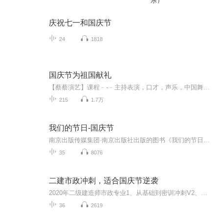
乐）
庆祝七一和国庆节
24
1818
国庆节为祖国献礼
【蔡蔡演艺】课程﹣-﹣主持表演，口才，声乐，中国舞，民族舞。独特的小舞台，专业的录音棚，每一位同学都能成为优秀的小明星。独特的教学模式，轻松上课，快乐学习！知名主持人，舞蹈家，高级教师任职授课！江南总校：河沟街42号三楼 18545856430江北分校...
215
1.7万
我们的节日-国庆节
南京出版传媒集团·南京出版社出版的图书《我们的节日》通过对中国节日文化和节日意义进行深度的挖掘，面向青少年群体构建独具特色的栏目内容，以此丰富春节、元宵节、清明节、端午节、七夕节、中秋节、重阳节等传统节日；六一节、教师节、国庆节等新兴节日的文化内涵和表现形式。促进青少年形成新的节日习俗，提升节日仪式感、认同感。音频作品由金陵朗读者联盟志愿者朗诵，南京音像出版社、金陵图书馆联合制作。
35
8076
二建市政冲刺，适合国庆节逆袭
2020年二级建造师市政专业1、从基础到密训冲刺V2、从精华课程到超压密押V3、0基础同步更新v4、持续更新到2020年考试V5、只要你跟着学让你一次稳拿证V6、渠道超压压题，超压三页纸等独家绝密压题!
36
2619