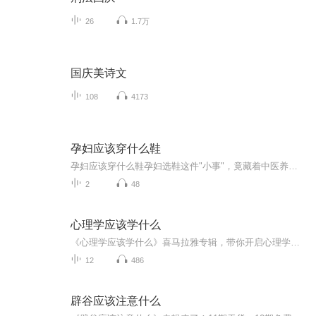
26
1.7万
国庆美诗文
108
4173
孕妇应该穿什么鞋
孕妇应该穿什么鞋孕妇选鞋这件"小事"，竟藏着中医养胎的大学问 怀胎十月的准妈妈们总在纠结吃什么补品、穿什么防辐射服，却常常忽略脚上这方寸之地。殊不知在中医理论里，足底涌泉穴通肾经，三阴交穴关联肝脾肾，选错鞋子可能比吃错补品更伤胎元。今天...
2
48
心理学应该学什么
《心理学应该学什么》喜马拉雅专辑，带你开启心理学的深度之旅！11个音频，10个免费，1个付费，带你从基础到深入，一步步掌握心理学的核心。免费音频系统讲解，付费音频深度剖析，让你的心理世界更加清晰。快来加入，一起解锁心理学的秘密！心理学入门心理...
12
486
辟谷应该注意什么