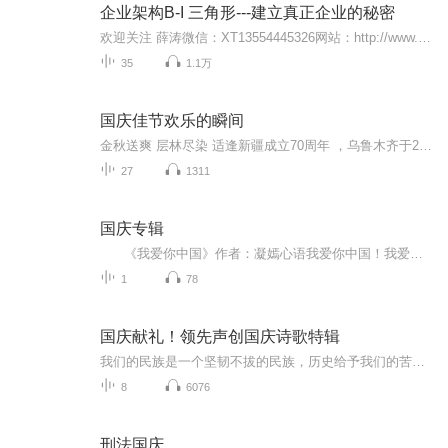
企业架构B-I 三角形---建立真正企业的秘密
欢迎关注 薛涛微信：XT13554445326网站：http://www.ygcwzy.com 美国 英特莱德又称 耶格系统 由耶格先生与其领导下的 独立生意拥有人 于1973年建立。距今已有44年历史，它是一个被44年的时间检验和验证过的成功系统。英特莱德，在全球50多个国家和地区，为...
35
1.1万
国庆佳节欢乐的瞬间
金秋送爽 层林尽染 适逢新疆成立70周年 ，乌鲁木齐于2025年9月23日迎来党中央和习大大带领的慰问团。新疆各族群众欢欣鼓舞，热烈欢迎。
27
1311
国庆专辑
《我爱你中国》作者：凝嫣心语我爱你中国！我爱你春天蓬勃的秧苗；我爱你秋日金黄的硕果。我爱你中国！我爱你青松气质，我爱你红梅品格！我爱你家乡的甜蔗好像乳汁滋润着我的心窝。我爱你中国，我要把最美的歌儿献给你，我的母亲我的祖国。我爱你中国，我爱...
1
78
国庆献礼！领先声创国庆诗歌特辑
我们的民族是一个坚韧不拔的民族，历史给予我们的苦难都变成了闪着金光的勋章！我们的国家是一个龙腾虎跃的国家，那条巨龙正以不可阻挡之势崛起于神奇的东方！------------------------------------------------值此祖国70周年华诞之际，领先声创以诗歌向祖国献礼！用我们的声音、用我们的热血、用我们的灵魂诵读经典爱国篇章，歌颂我们的祖国！永远繁荣富强！
8
6076
刑法国庆