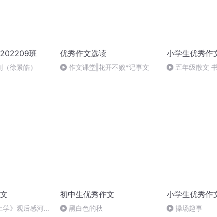
02209班
优秀作文选读
小学生优秀作
划（徐景皓）
作文课堂‖花开不败*记事文
五年级散文 
文
初中生优秀作文
小学生优秀作
上学》观后感河南
黑白色的秋
操场趣事