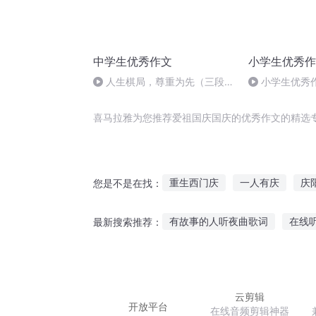
中学生优秀作文
小学生优秀作
人生棋局，尊重为先（三段
小学生优秀
式）
的爱
喜马拉雅为您推荐爱祖国庆国庆的优秀作文的精选
重生西门庆
一人有庆
庆
您是不是在找：
重生之西门庆
庆余年之长歌
有故事的人听夜曲歌词
在线
最新搜索推荐：
大庆皇太子
穿越之大庆帝国
赛珍珠喜欢听水浒故事
孩子
泥巴讲古故事在线听
听老板
云剪辑
开放平台
在线音频剪辑神器