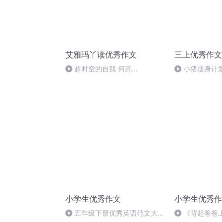
艾雅玛丫读优秀作文
三上优秀作文2
超时空的自我 何亮
小猪瘦身计
2021.08.12
小学生优秀作文
小学生优秀作
五年级下册优秀英语范文大合
《背起爸爸