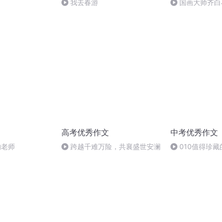
我去春游
国画大师齐白
高考优秀作文
中考优秀作文
的老师
跨越千难万险，共襄盛世安澜
010值得珍