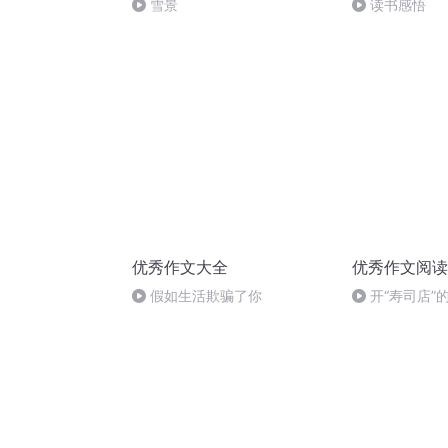
雪景
读书感悟
优秀作文大全
优秀作文阅读
假如生活欺骗了你
开“寿司店”