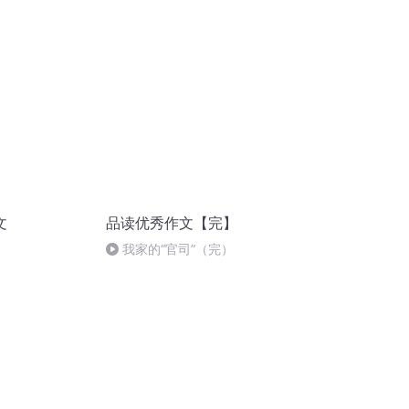
文
品读优秀作文【完】
我家的“官司”（完）