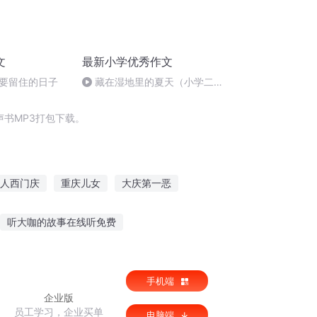
文
最新小学优秀作文
要留住的日子
藏在湿地里的夏天（小学二年
级作文）
书MP3打包下载。
人西门庆
重庆儿女
大庆第一恶
穿之吉庆有余
庆余年之我叫王启年
听大咖的故事在线听免费
听冬儿讲故事在线听小说
手机端
听风说个故事
企业版
员工学习，企业买单
电脑端