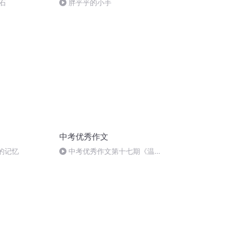
石
胖乎乎的小手
中考优秀作文
藏的记忆
中考优秀作文第十七期《温暖
我的瞬间》第二篇