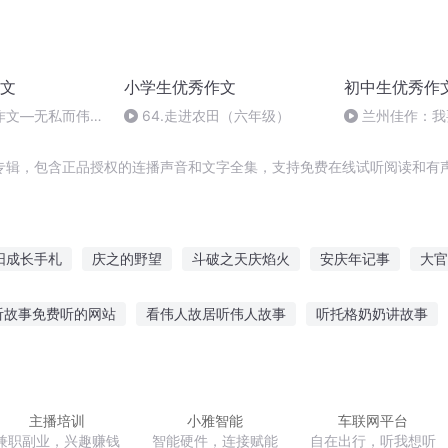
文
小学生优秀作文
初中生优秀作
作文—无私而伟大
64.走进农田（六年级）
兰州佳作：我
专辑，包含正品授权的连播声音和文字全集，支持免费在线试听阅读和有声
阳成长手札
庆之的野望
斗破之天庆焰火
安庆年记事
大官
行
庆云传奇
水浒西门庆
异能重生西门庆
嘉庆皇帝
快
听故事免费听的网站
看伟人故居听伟人故事
听托格奶奶讲故事
庆元纪年
喜欢听的公主故事
幼儿哲理故事在线听
适合孩子听的禁毒故事
讲减肥的故事
你好三公主听故事在线听
心动神明故事在线听
主播培训
小雅智能
车联网平台
兼职副业，兴趣赚钱
智能硬件，连接赋能
自在出行，听我想听