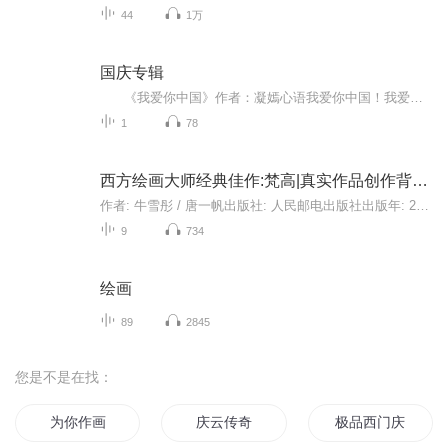
44
1万
国庆专辑
《我爱你中国》作者：凝嫣心语我爱你中国！我爱你春天蓬勃的秧苗；我爱你秋日金黄的硕果。我爱你中国！我爱你青松气质，我爱你红梅品格！我爱你家乡的甜蔗好像乳汁滋润着我的心窝。我爱你中国，我要把最美的歌儿献给你，我的母亲我的祖国。我爱你中国，我爱...
1
78
西方绘画大师经典佳作:梵高|真实作品创作背后的细节
作者: 牛雪彤 / 唐一帆出版社: 人民邮电出版社出版年: 2015-2-1页数: 256定价: 98装帧: 平装丛书: 西方绘画大师经典佳作(高清细节版)ISBN: 9787115377135梵高，作为西方艺术极具代表性的绘画大师，对于美术专业的读者来讲，不可不知。《西方绘画大师经典佳...
9
734
绘画
89
2845
您是不是在找：
为你作画
庆云传奇
极品西门庆