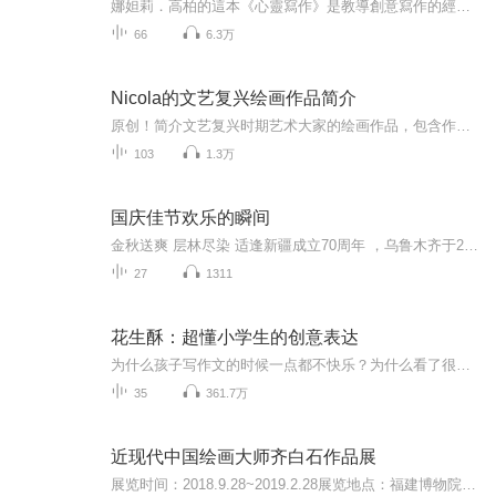
娜妲莉．高柏的這本《心靈寫作》是教導創意寫作的經典之作，出版後就成為北美所有教授寫作及寫作治療的人必讀、必引述的一本書。 這樣一本小書，篇幅短少、文字直接、樸素，看似平凡之作卻在出版後成為暢銷名著，銷售超過一百萬冊。是教導寫作書籍中的異數，佔據同類書中的頂端。 本書談寫作，也談到用寫作來修行，幫助自己洞察生活，使自己心神清澄。學習寫作不像順著一直線走下去，並沒有從A至B至C、可以讓人變成好作家的邏輯演進過程，並沒有一個簡單明瞭的真理足以解答所有疑惑。練習寫作意味著你最終得全面探討自己的生命。 作者過去十一年以來，在許多地方教寫作班，一遍又一遍地採用同樣的方法來教學生，所教授的是一項基本知識，那就是相信你自己的心，對自己的生活經驗培養出信心
66
6.3万
Nicola的文艺复兴绘画作品简介
原创！简介文艺复兴时期艺术大家的绘画作品，包含作品背景、绘画技巧及文化赏析等。希望为大家带来有美感、有温度又不缺乏世故的古典艺术知识和人文关怀。多谢赞助！所有简介均已在艺术渣Nicola主播的个人微信公众号”音乐森林“以中英双语发布。欢迎大家...
103
1.3万
国庆佳节欢乐的瞬间
金秋送爽 层林尽染 适逢新疆成立70周年 ，乌鲁木齐于2025年9月23日迎来党中央和习大大带领的慰问团。新疆各族群众欢欣鼓舞，热烈欢迎。
27
1311
花生酥：超懂小学生的创意表达
为什么孩子写作文的时候一点都不快乐？为什么看了很多名著经典，作文里空无一物？如何让孩子放下写作焦虑？如何让孩子获得写作的快感？花生酥，一个不一样的作文老师。聊天式授课，常把语文课上成脱口秀。原新东方教育科技集团语文教学培训师，培训过的语...
35
361.7万
近现代中国绘画大师齐白石作品展
展览时间：2018.9.28~2019.2.28展览地点：福建博物院6、7、8号展厅展览简介：本次展览，按照早中晚三期的时间顺序精选了齐白石大师80余幅作品，以达成用画作梳理大师精彩绝伦的一生，达成促使观众思考和理解大师取得非凡成就的源泉，达成博物馆实现文化自信最多彩的表达。