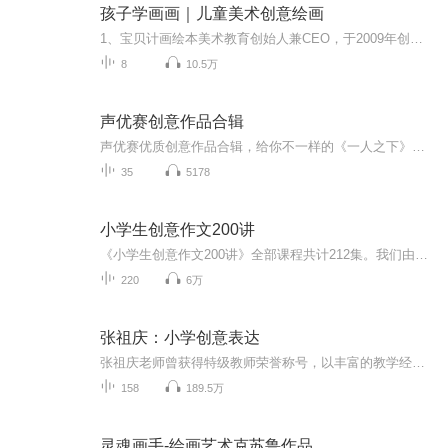
孩子学画画｜儿童美术创意绘画
1、宝贝计画绘本美术教育创始人兼CEO，于2009年创立宝贝计画。9年的时间，宝贝计画目前全北京20多家直营分校，全国课程授权合作店上百家。2、北京服装学院客座教授。3、北京大学全国儿童美术教学及理论提升研修培训立项项目发起人。4、学术首创3一7岁“变...
8
10.5万
声优赛创意作品合辑
声优赛优质创意作品合辑，给你不一样的《一人之下》与《狐妖小红娘》，一起来听~
35
5178
小学生创意作文200讲
《小学生创意作文200讲》全部课程共计212集。我们由小学生日常写作的常用主题入手，结合名家名作，详细讲解各类作文的写法，激情洋溢、文采斐然，是兼具创意的小学生优秀作文范本，启发式教学，手把手辅导，让孩子们的写作充满诗意。
220
6万
张祖庆：小学创意表达
张祖庆老师曾获得特级教师荣誉称号，以丰富的教学经验和有趣的办法讲授孩子们头疼的作文，一年时间和张老师写五十篇作文，从此作文不再难。小学作文百科全书 语文特级教师独家教学。150个核心训练点 一年立马触达。让孩子爱上作文。
158
189.5万
灵魂画手-绘画艺术克苏鲁作品