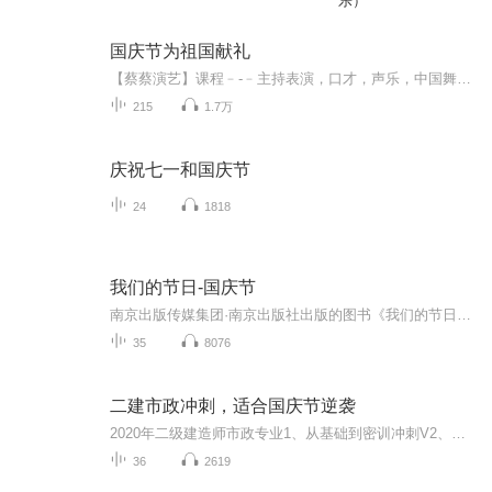
乐）
国庆节为祖国献礼
【蔡蔡演艺】课程﹣-﹣主持表演，口才，声乐，中国舞，民族舞。独特的小舞台，专业的录音棚，每一位同学都能成为优秀的小明星。独特的教学模式，轻松上课，快乐学习！知名主持人，舞蹈家，高级教师任职授课！江南总校：河沟街42号三楼 18545856430江北分校...
215
1.7万
庆祝七一和国庆节
24
1818
我们的节日-国庆节
南京出版传媒集团·南京出版社出版的图书《我们的节日》通过对中国节日文化和节日意义进行深度的挖掘，面向青少年群体构建独具特色的栏目内容，以此丰富春节、元宵节、清明节、端午节、七夕节、中秋节、重阳节等传统节日；六一节、教师节、国庆节等新兴节日的文化内涵和表现形式。促进青少年形成新的节日习俗，提升节日仪式感、认同感。音频作品由金陵朗读者联盟志愿者朗诵，南京音像出版社、金陵图书馆联合制作。
35
8076
二建市政冲刺，适合国庆节逆袭
2020年二级建造师市政专业1、从基础到密训冲刺V2、从精华课程到超压密押V3、0基础同步更新v4、持续更新到2020年考试V5、只要你跟着学让你一次稳拿证V6、渠道超压压题，超压三页纸等独家绝密压题!
36
2619