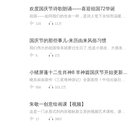
欢度国庆节诗歌朗诵——喜迎祖国72华诞
祖国——如同我们的生命一样，是诗人笔下永恒而温暖的主题。在祖国72周年华诞来临之际，特创建这个诗歌朗诵专辑，诵读经典爱国篇章，和大家一起歌颂祖国，向国庆的献礼！祝愿伟大的祖国繁荣富强，祝愿大家国庆节快乐，度过平安快乐的黄金周假期！
116
11万
国庆节的那些事儿-来历由来风俗习惯
我们伟大的祖国母亲就要过生日了,也是小朋友、大朋友们最喜欢的“国庆小长假”或说“黄金周”还有说”国庆7天乐”的，说法真是不一而足。那么“国庆节”是怎么来的？自古以来国庆节怎么庆贺？新中国国庆节的来历，以及新中国国庆节的庆贺方式又有哪些呢？ ...
6
2万
小猪屏蓬十二生肖神8 羊神篇国庆节开始更新啦！
晓东叔叔新作《三星堆神游记》全新面世！中信出版社出版！京东当当淘宝均有售！点蓝色字收听——《小猪屏蓬爆笑日记2024》《小猪屏蓬爆笑日记2》《小猪屏蓬爆笑日记1》让你笑得喘不上气！《我进故宫当富翁——小猪屏蓬故宫财商笔记》教你成为大富翁！《小...
550
315.2万
朱敬一创意绘画课【视频】
这是一门从形式到内容都标新立异的视频艺术课程。课程创新性的采用 “小白养成记”的真人秀形式进行录制。朱敬一带领四位小白学员从零开始，用最基本的方式，完成一张表达自我内心的创意画作。本套课程不光好学好用，而且好玩好看，绝不枯燥。来欣赏下学员...
17
3907