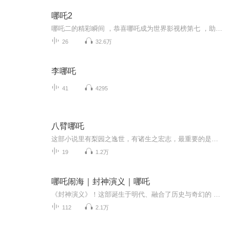
哪吒2
哪吒二的精彩瞬间 ，恭喜哪吒成为世界影视榜第七 ，助力哪吒二，快来订阅好评啊！会持续更新哒（非原创）
26
32.6万
李哪吒
41
4295
八臂哪吒
这部小说里有梨园之逸世，有诸生之宏志，最重要的是无论身处什么行业，都要有心气，争上游、走正路，方能端好手中的饭碗，得一席之地，成“八臂哪吒”。
19
1.2万
哪吒闹海｜封神演义｜哪吒
《封神演义》！这部诞生于明代、融合了历史与奇幻的 鸿篇巨制，才是真·神仙打架的 鼻祖级盛宴！故事核心： 商纣王昏庸无道，惹怒女娲娘娘，一场以周代商的 封神大战 拉开序幕！ 姜子牙 执掌封神榜，手持打神鞭，下山辅佐明君，集结阐教仙人；而截教众仙、...
112
2.1万