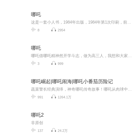
哪吒
这是一套小人书，1984年出版，1984年第1次印刷，前几天翻出来这套小人书，读给大朋友、小朋友们听。
8
2954
哪吒
哪吒借哪吒精神然开学斗志，做为高三人，我想和大家聊聊最近热映的哪吒二中的几句经典台词。它们蕴含着满满的能量，能为我们新的学期注入动力。第一句是，我想试试简单的四个字，却有着千钧之力。哪吒在东海龙宫那场对决中，面对强大的对手和未知的挑战，...
3
999
哪吒崛起|哪吒闹海|哪吒小番茄历险记
蔬菜警长经典演绎，神奇哪吒传奇故事！哪吒从肉球中腾空出世，他力大无穷，女娲选他为人间正义与邪恶力量抗衡的正义化身。作为邪恶力量代表的石矶一心想占有哪吒身上的力量，屡遭失败后就生杀机。哪吒在女娲和伙伴们的帮助下，同石矶展开了惊心动魄的斗争...
991
1264.1万
哪吒2
非原创
137
24.2万