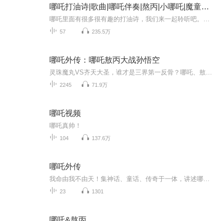
哪吒打油诗|歌曲|哪吒伴奏|熬丙|小哪吒|魔童降世
哪吒里面有很多很有趣的打油诗，我们来一起聆听吧。孩子特别爱听，他们感觉很酷。
57
235.5万
哪吒外传：哪吒敖丙大战孙悟空
灵珠魔丸VS齐天大圣，谁才是三界第一反骨？哪吒、敖丙与孙悟空意外相遇，因共同对抗神秘力量而联手，最终揭开封神世界背后隐藏的惊天秘密，并各自获得成长与蜕变。故事发生在封神大战结束后数百年的人间界，这是一个神仙与凡人共存的世界，科技水平处于古...
2245
71.9万
哪吒视频
哪吒真帅！
104
137.6万
哪吒外传
我命由我不由天！集神话、童话、传奇于一体，讲述哪吒成长故事。大魔头石矶潜伏千年，伺机向正义力量反扑，她帮助残暴的纣王镇压天下的民众。正义力量期待着一个英雄的诞生，而石矶为了自己的阴谋，开始不断指使她的爪牙申公豹除掉哪吒。哪吒尚未出生，就...
23
1301
哪吒&熬丙