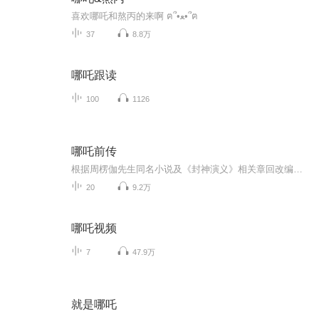
喜欢哪吒和熬丙的来啊 ฅ՞•ﻌ•՞ฅ
37
8.8万
哪吒跟读
100
1126
哪吒前传
根据周楞伽先生同名小说及《封神演义》相关章回改编。主要情节包括哪吒出世，三打东海龙王，天庭三伐陈塘关，哪吒大败凌霄殿四元帅，智胜魔家四将，初会杨戬，四海龙王水淹陈塘关，哪吒割骨还父，莲花重生，父子和解等。第一回 灭纣兴周灵珠降世，传艺赠宝太乙授徒第二回 九湾河灵珠斗夜叉，东海岸哪吒战敖丙第三回 灵珠子痛打老龙王，碧云童会斗小哪吒第四回 震天箭诛邪白骨洞，隐身符探秘水晶宫第五回 八宝帕妖邪擒李靖，九龙罩神火炼石矶第六回 天庭帅败走陈塘关，灵珠子智斗魔家将第七回 灌江口杨戬撕玉旨...
20
9.2万
哪吒视频
7
47.9万
就是哪吒