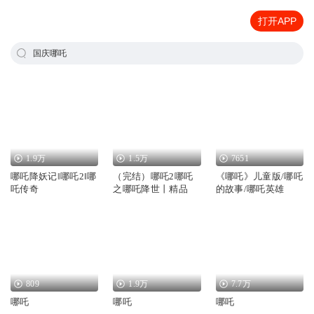
打开APP
国庆哪吒
1.9万
1.5万
7651
哪吒降妖记‖哪吒2‖哪
（完结）哪吒2哪吒
《哪吒》儿童版/哪吒
吒传奇
之哪吒降世丨精品
的故事/哪吒英雄
809
1.9万
7.7万
哪吒
哪吒
哪吒