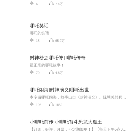
6
7.4万
哪吒笑话
哪吒的笑话
15
65.2万
封神榜之哪吒传 | 哪吒传奇
最正宗的哪吒故事！
70
4.8万
哪吒闹海|封神演义|哪吒出世
本专辑哪吒闹海，故事出自《封神演义》。陈塘关总兵李靖之妻殷夫人怀孕三年六个月，产下一个肉球。李靖以为妖孽，挥剑劈开，霎时金光四射，跳出一个粉雕玉琢的孩童，手腕套着金镯（乾坤圈），腰间缠着红绫（混天绫），乃灵珠子转世，太乙真人赐名"哪吒"。...
106
1852
小哪吒前传|小哪吒智斗恐龙大魔王
【订阅，好评，月票，不定期加更！】【每天下午5点3集更新！】内容简介：特别喜欢小哪吒的胡小哨和花小狸意外来到了被黑暗恐龙破坏后的天宫废墟。两个小家伙摩拳擦掌，开始了守护瑶池圣泉和重建天宫的大冒险。天庭废墟危险重重，但也快乐无限，因为他们的...