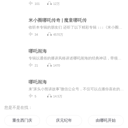
101
12万
米小圈哪吒传奇 | 魔童哪吒传
收听本专辑的朋友们 还听了以下精彩专辑 ↓↓↓《米小圈快乐西游记》 →点此畅听《米小圈封神演义》 →点此畅听《米小圈三国演义》 →点此畅听《米小圈上学记》→点此畅听《米小圈快乐成语》 →点此畅听《姜小牙上学记》 →点此畅听《米小圈哪吒传奇》 →...
34
4570万
哪吒闹海
专辑以通俗的播讲风格讲述哪吒闹海的经典神话，带领听众感受传统神话的魅力，适合孩童了解相关故事。
21
1470
哪吒闹海
来“床头小熊讲故事”微信公众号，不仅可以点播你喜欢的故事，还能听到更多更好的故事...
5
14.5万
您是不是在找：
重生西门庆
庆元纪年
由哪吒开始