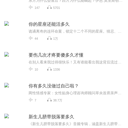
东方为什么会落后？西方为什么能崛起？伊恩.莫里斯创造了社会发展指数这个概念，从能量获取、社会组织、战争能力、信息技术四个方面帮助我们看清历史的基本轮廓
147
5701
你的星座还能活多久
诡谲离奇的连环命案，锁定十二个不同的星座。猜忌、恐慌、以及沉寂了十多年的秘密，因此风起云涌。星座杀手是谁？这十二个星座之间又有着什么样的瓜葛？你的星座还都能活多久？带给你不一样的血色震撼！ 一场蓄谋许久的连环谋杀案，十二个星座隐藏的惊天大秘密，一层层的迷雾是如何被拨开？凶手究竟是谁？幕后黑手究竟如何操作这一切？你的星座到底能活多久？ 黑暗骑士，星盘诅咒，以及那指引着商人方式的连载小说，为真相增添了一层又一层的迷雾。十二星座连环杀人命案持续关注。。。
44
1万
要伤几次才疼要傻多久才懂
在别人看来我过得很快乐！又有谁能看出我这背后流过多少眼泪，有过多少不为人知的伤痛，多少心酸。可谁能来抚慰我这受伤的心灵。我真的好想痛痛快快的哭一场，可谁能给我提供哭泣的场地，可谁能借我肩膀哭泣？也只有在心里偷偷的哭，我累了，真的好累，人想的太多会很累，我害怕深夜，因为会有无尽的寂寞袭击我，我却又喜欢深夜…… 因为自己才是自己的倾听者，自己才是自己的宣泄对象，什么烦恼，什么伤心，什么怒偾，都会随着你的眼泪在孤寂中慢慢地沉淀。烟雨尘世，谁在呼吸，谁又在为谁呐喊，我们都是一些不懂花花世界的孩子而已，谁看透了虚伪，谁又读懂虚伪。自己内心世界谁会懂呢，只有一个人偷偷哭泣，用哭泣来发泄情感。 心酸，什么叫爱恨情伤，你用你的冷漠摧残了我如火般炙热的心，第一次发现原来眼泪也可以流的如此美丽，在眼眶里不停地转来转去，轻轻地滑过眼帘，不带一点声音，顺着脸颊流过唇边又滑落下颌掉在地上。 一滴流淌的泪，打湿不了衣襟，甚至对世上的一切都够不成任何触动，可它却滴进了我的心，好咸，好苦好凉，想你了就会有痛了心扉却不能言说的苦，想你了就会有一种备受煎熬却无处宣泄的怨，想你了就有了明明乱了方寸，却还要伪装无谓的折磨，想你就有了明明难过，却还极力掩饰的心酸。因为怕失去，所以尽管想牵你的手，却在不敢走近中彷徨，因为想留住曾经的美丽，所以就告诉自己相见不如怀念。因为深爱着，才纠结了刚下眉头又上心头的万缕情丝。因为放不开，所以注定了我此生无怨无悔的一厢情愿愿，注定了我一个人偷偷的在为你哭泣…
10
1336
你有多久没做过自己啦？
两性情感专家：女性贴身心理咨询师顾问草央首席亲声演绎。在复杂的两性关系里你不是一个人在摸索，草央用丰富的心理学理论还有实用的情感进阶课，助你一臂之力！你是否正在遭遇着这样的情感痛苦：1、你常常感到孤独吗？2、你谈过几次恋爱？每段恋爱的时间...
7
38.7万
新生儿脐带脱落要多久
《新生儿脐带脱落要多久》音频专辑，涵盖新生儿脐带脱落全过程，11个音频，10个免费，1个付费！免费音频从脐带护理、脱落时间、护理误区等方面，逐个击破，标题系统，轻松上手。付费音频深度解析，10篇文章组合，专业又实用。学贯中西，健康管理师亲授，干...