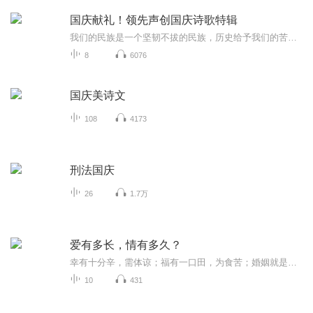
国庆献礼！领先声创国庆诗歌特辑
我们的民族是一个坚韧不拔的民族，历史给予我们的苦难都变成了闪着金光的勋章！我们的国家是一个龙腾虎跃的国家，那条巨龙正以不可阻挡之势崛起于神奇的东方！------------------------------------------------值此祖国70周年华诞之际，领先声创以诗歌向祖国献礼！用我们的声音、用我们的热血、用我们的灵魂诵读经典爱国篇章，歌颂我们的祖国！永远繁荣富强！
8
6076
国庆美诗文
108
4173
刑法国庆
26
1.7万
爱有多长，情有多久？
幸有十分辛，需体谅；福有一口田，为食苦；婚姻就是经营幸福。爱就爱了，不圆满，怎么办？分就分了，放不下，怎么办？本书给你一个妙方，给你一个答案。
10
431