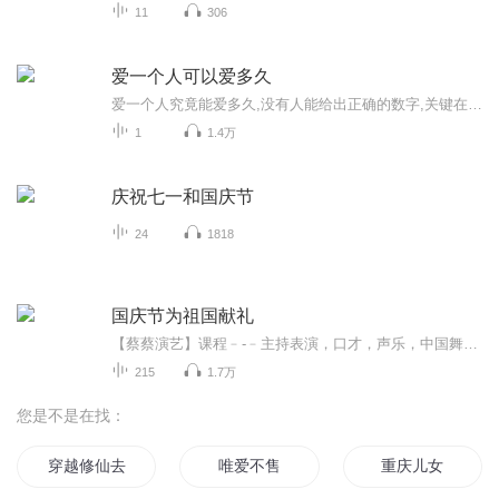
11
306
爱一个人可以爱多久
爱一个人究竟能爱多久,没有人能给出正确的数字,关键在于你自己.你的心究竟能停留多久,有的时候即使你觉得她不值得你爱,但你的心依然是向着她的,就算和另外一个人在一起,你还是会常常想起她,忘也忘不掉,永远摆脱不了,爱一个人可以爱多久,爱下去就是对的,没...
1
1.4万
庆祝七一和国庆节
24
1818
国庆节为祖国献礼
【蔡蔡演艺】课程﹣-﹣主持表演，口才，声乐，中国舞，民族舞。独特的小舞台，专业的录音棚，每一位同学都能成为优秀的小明星。独特的教学模式，轻松上课，快乐学习！知名主持人，舞蹈家，高级教师任职授课！江南总校：河沟街42号三楼 18545856430江北分校...
215
1.7万
您是不是在找：
穿越修仙去销售
唯爱不售
重庆儿女