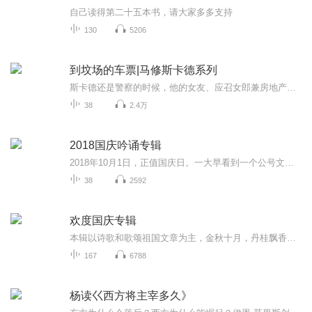
自己读得第二十五本书，请大家多多支持
130
5206
到坟场的车票|马修斯卡德系列
斯卡德还是警察的时候，他的女友、应召女郎兼房地产专家伊莲·马岱被一名完事后不付钱、热爱各种残酷性虐待游戏的恶徒缠上，斯卡德布置了一个陷阱顺利送他入狱。多年之后坏人回来了，开始展开报复，扬言要除尽所有斯卡德的女人，哪怕这个女人他根本不认识...
38
2.4万
2018国庆吟诵专辑
2018年10月1日，正值国庆日。一大早看到一个公号文章，正是文天祥的《己卯十月一日至燕越五日罹狴犴有感而赋》。当然，彼十一非当今的十一。不过数字的巧合还是让人感触，今天拿来读一读，体味一番历史英杰的民族情怀，恰也当时。 根据诗题来看，这组诗是写于十月一日至十月五日之间，是文天祥被俘之后所作，这些诗作不仅有凛凛正气，更也能看的到他百端交集的复杂情感。另一首于右任先生的《望大陆》，微信公号有称《望乡》，一句“山之上国之殇”荡气回肠，一并兴起拿来读了一读。仓促间多有瑕疵...
38
2592
欢度国庆专辑
本辑以诗歌和歌颂祖国文章为主，金秋十月，丹桂飘香，在这个充满丰收喜悦的季节里，我们满怀激动和自豪，迎来了中华人民共和国76周年华诞。这不仅是一个庄重的纪念日，更是全体中华儿女共同欢庆的盛大的节日，承载着深厚的民族情感和历史意义.
167
6788
杨读巜西方将主宰多久》