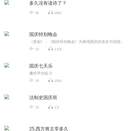
多久没有读诗了？
35
1991
国庆特别晚会
《原创》：《国庆特别晚会》为展现国庆的喜庆与祖国的深情我将以具体的场景切入从清晨升旗的庄严到街头巷尾的欢庆到历史与当下的交融，用优美的笔触传递对祖国的热爱与自豪！用诗歌和情感美文形式，歌颂祖国的繁荣富强，祝人民幸福安康！
12
2.9万
国庆七天乐
魔性早功练习
10
1518
法制史国庆班
12
1万
25.西方将主宰多久