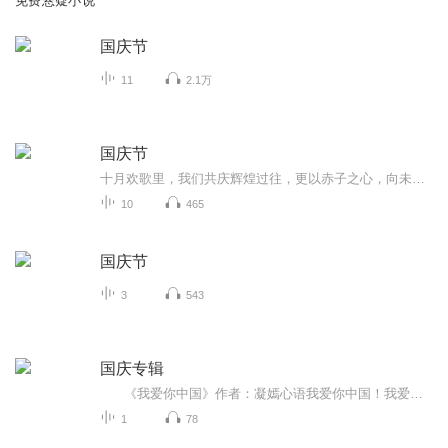
免费悬疑小说
国庆节
11
2.1万
国庆节
十月欢歌里，我们共庆辉煌过往，更以赤子之心，向未来书写滚烫的誓言——这盛世，值得我们以热爱相拥。
10
465
国庆节
3
543
国庆专辑
《我爱你中国》作者：凝嫣心语我爱你中国！我爱你春天蓬勃的秧苗；我爱你秋日金黄的硕果。我爱你中国！我爱你青松气质，我爱你红梅品格！我爱你家乡的甜蔗好像乳汁滋润着我的心窝。我爱你中国，我要把最美的歌儿献给你，我的母亲我的祖国。我爱你中国，我爱...
1
78