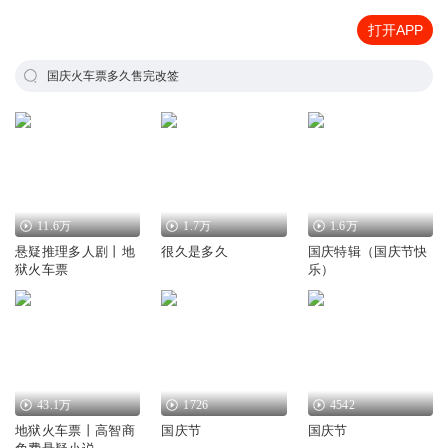
打开APP
国庆火车票多久售完改签
11.6万
1.7万
1.6万
悬疑推理多人剧丨地
很久是多久
国庆特辑（国庆节快
狱火车票
乐）
43.1万
1726
4542
地狱火车票丨高智商
国庆节
国庆节