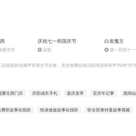
西
庆祝七一和国庆节
白发魔主
倒悬空寺
囚歌
第一百四十一
正品授权的连播声音和文字全集，支持免费在线试听阅读和有声书MP3打
能重生西门庆
庆阳成长手札
嘉庆皇帝
安庆年记事
观阅仙
余年之长歌行
日记之自我阅读
庆云传奇
仙道掘阅
阅读成
免费听故事在线听
怪谈做饭故事在线听
听全部奥特曼故事视频
时钟王国在线听
听故事安徒生童话祖母
看联盟听故事女孩
海