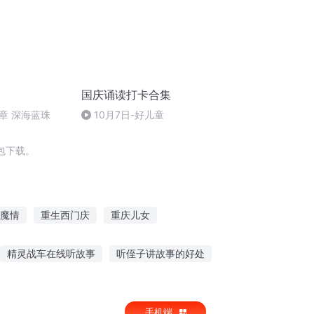
国庆诵读打卡合集
章 深海蓝珠
10月7日-好儿童
包下载。
魔情
重生西门庆
重庆儿女
神
翻阅往事
穿越之大庆帝国
精灵战车在线听故事
听侄子讲故事的好处
龙传说故事在线听
小猫钓鱼听很久的故事
手机端