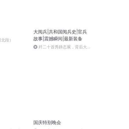
大阅兵|共和国阅兵史|官兵
故事|震撼瞬间|最新装备
河北段）
歼二十首秀静态展，背后大揭
秘！
国庆特别晚会