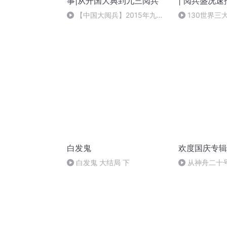
事|从开国大典到九三阅兵
| 阅兵盛况速
战争胜利80
【中国大阅兵】2015年九三
130世界三
大阅兵装备方队中，哪些新型武
器装备是首次亮相？③
白发鬼
欢度国庆专辑
白发鬼 大结局 下
从神舟二十
的“隐形实力”