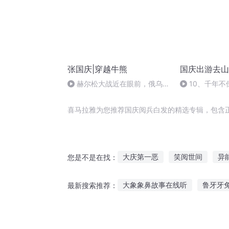
张国庆|穿越牛熊
国庆出游去山
赫尔松大战近在眼前，俄乌冲
10、千年不
突的关键之战，将会如何发展？
喜马拉雅为您推荐国庆阅兵白发的精选专辑，包含
大庆第一恶
笑阅世间
异
您是不是在找：
大庆皇太子
千帆阅尽
庆
大象象鼻故事在线听
鲁牙牙
最新搜索推荐：
一人有庆
少年阅女师物录
后妈听故事大全免费听
故事