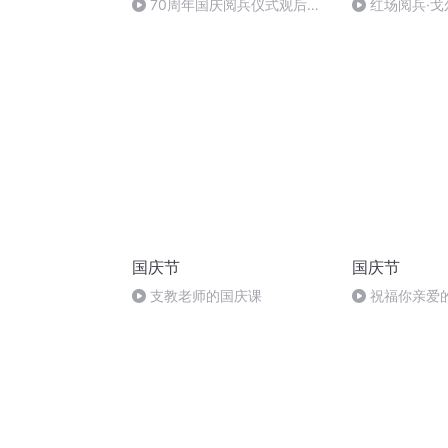
70周年国庆阅兵仪式观后感
红场阅兵·
作者：卞雨祺 朗读者：卞雨祺
（上）
国庆节
国庆节
支教老师的国庆课
祝福你亲爱