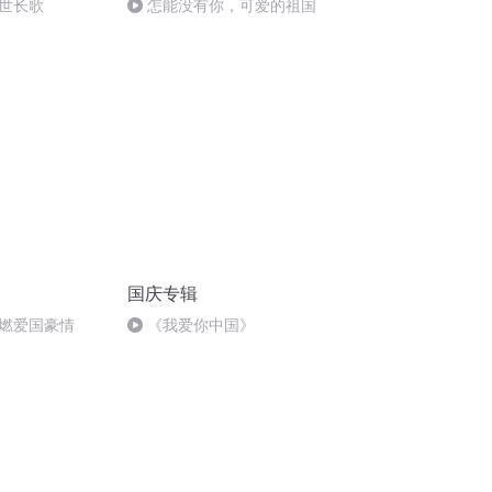
世长歌
怎能没有你，可爱的祖国
国庆专辑
燃爱国豪情
《我爱你中国》