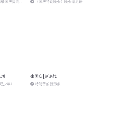
成法硕国庆提高班
《国庆特别晚会》晚会结尾语
)
献礼
张国庆|舆论战
吧少年》
特朗普的新形象