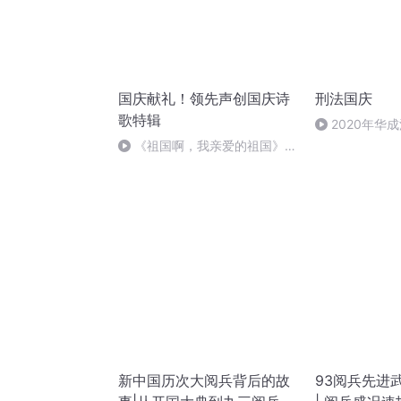
国庆献礼！领先声创国庆诗
刑法国庆
歌特辑
2020年华
刑法陈 (26)
《祖国啊，我亲爱的祖国》温
婉
新中国历次大阅兵背后的故
93阅兵先进