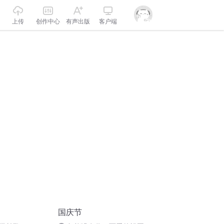
上传
创作中心
有声出版
客户端
国庆节