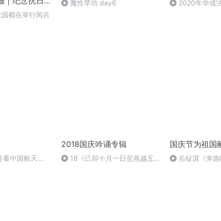
报 | 纪念抗日
魔性早功 day6
2020年华
周年大阅兵
法制史马志冰 (12
大国都在举行阅兵
2018国庆吟诵专辑
国庆节为祖国
号看中国航天
18《己卯十月一日至燕越五
岳钲淇《奔跑
日罹狴犴有感而赋》组律18首
文天祥 自由吟诵