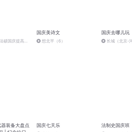
国庆美诗文
国庆去哪儿玩
成法硕国庆提高班
想北平（6）
长城（北京-
武器装备大盘点
国庆七天乐
法制史国庆班