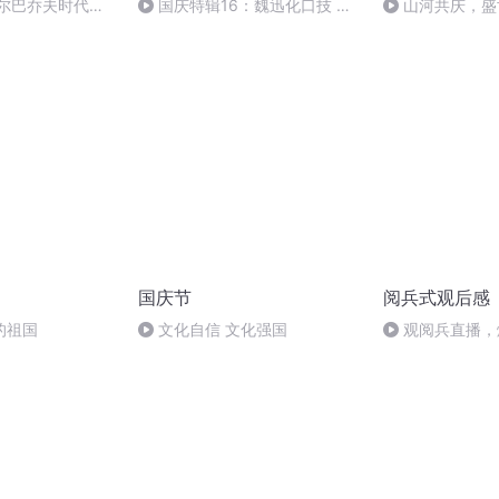
戈尔巴乔夫时代
国庆特辑16：魏迅化口技 二
山河共庆，盛
胡 东方红+一般唱法和原生态
国庆节
阅兵式观后感
的祖国
文化自信 文化强国
观阅兵直播，