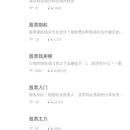
项目精选项目精选项目精选
37
1204
股票期权
股票期权指买方在交付了期权费后即取得在合约规定的到期日或到期日以前按协议价买入或卖出一定数量相关股票的权利。是对员工进行激励的众多方法之一，属于长期激励的范畴。 股票期权是上市公司给予企业高级管理人员和技术骨干在一定期限内以一种事先约定的价格购买公司普通股的权利。 股票期权是一种不同于职工股的崭新激励机制，它能有效地把企业高级人才与其自身利益很好地结合起来。 股票期权的行使会增加公司的所有者权益。是由持有者向公司购买未发行在外的流通股，即是直接从公司购买而非从二级市场购买。 买卖方权利 期货交易中，买卖双方具有合约规定的对等的权利和义务。期权交易中，买方有以合约规定的价格是否买入或卖出期货合约的权利，而卖方则有被动履约的义务。一旦买方提出执行，卖方则必须以履约的方式了结其期权部位。 盈亏结构 期货交易中，随着期货价格的变化，买卖双方都面临着无限的盈与亏。期权交易中，买方潜在盈利是不确定的，但亏损却是有限的，最大风险是确定的;相反，卖方的收益是有限的，潜在的亏损却是不确定的。 保证金权利金 期货交易中，买卖双方均要交纳交易保证金，但买卖双方都不必向对方支付费用。期权交易中，买方支付权利金，但不交纳保证金。卖方收到权利金，但要交纳保证金。 方式 期货交易中，投资者可以平仓或进行实物交割的方式了结期货交易。期权交易中，投资者了结其部位的方式包括三种：平仓、执行履约或到期。 合约数量 期货交易中，期货合约只有交割月份的差异，数量固定而有限。期权交易中，期权合约不但有月份的差异，还有执行价格、买权与卖权的差异。不但如此，随着期货价格的波动，还要挂出新的执行价格的期权合约，因此期权合约的数量较多。 期权与期货各具优点与缺点。期权的好处在于风险限制特性，但却需要投资者付出权利金成本，只有在标的物价格的变动弥补权利金后才能获利。但是，期权的出现，无论是在投资机会或是风险管理方面，都给具有不同需求的投资者提供了更加灵活的选择。
12
1.2万
股票我来聊
订阅的朋友请注意以下温馨提示：1，股评听什么？一看宏观大环境有没有改变，二看有没有市场投资主线，三看中短期的投资策略，四看你个人财运了。2，股市虽然有很多机会，但也有很多风险，盈亏同源。有时还会面临不确定性风险，每年都会有几次黑天鹅事件，...
5542
8238.5万
股票入门
朋友你好，我是职业投资人，这里我会系统的分享投资知识， 做投资的朋友，可以加我好友，免费赠送我总结的《实战交易技巧》资料，我个人也会每周举行一次交易技巧公开课，欢迎大家来参加，加我好友即可参加培训课，领取学习资料！...
19
12.4万
股票主力
92
4934