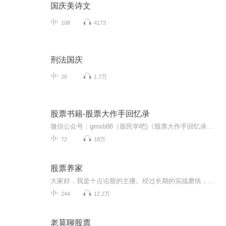
国庆美诗文
108
4173
刑法国庆
26
1.7万
股票书籍-股票大作手回忆录
微信公众号：gmxb88（股民学吧)《股票大作手回忆录》是一本精彩的人物传记，记述了一位几百年一遇的金融市场交易与投资天才——杰西·利弗莫尔（Jesse Lauriston Livermore，1877-1940年）的人生、梦想、事业和财富的故事，情节起伏跌宕、激动人心。
72
18万
股票养家
大家好，我是十点论股的主播。经过长期的实战磨练，这些年在股市中实现了稳定盈利。把我的炒股心得分享给大家，希望帮助有缘人走向盈利。在股市中，必须掌握有效的操作手法，这一条非常关键。市场的涨跌不确定性太大，必须对资金分配、选股方法、建仓过程...
244
12.2万
老莫聊股票