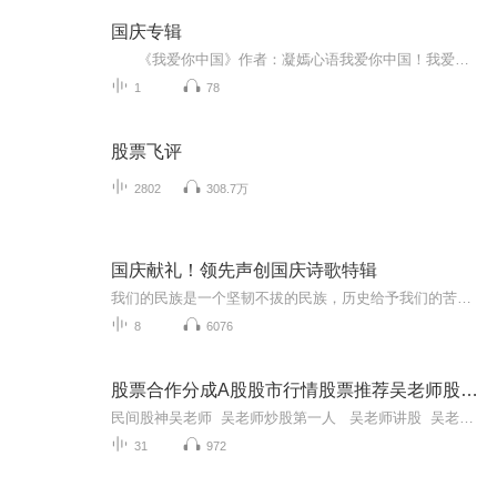
国庆专辑
《我爱你中国》作者：凝嫣心语我爱你中国！我爱你春天蓬勃的秧苗；我爱你秋日金黄的硕果。我爱你中国！我爱你青松气质，我爱你红梅品格！我爱你家乡的甜蔗好像乳汁滋润着我的心窝。我爱你中国，我要把最美的歌儿献给你，我的母亲我的祖国。我爱你中国，我爱...
1
78
股票飞评
2802
308.7万
国庆献礼！领先声创国庆诗歌特辑
我们的民族是一个坚韧不拔的民族，历史给予我们的苦难都变成了闪着金光的勋章！我们的国家是一个龙腾虎跃的国家，那条巨龙正以不可阻挡之势崛起于神奇的东方！------------------------------------------------值此祖国70周年华诞之际，领先声创以诗歌向祖国献礼！用我们的声音、用我们的热血、用我们的灵魂诵读经典爱国篇章，歌颂我们的祖国！永远繁荣富强！
8
6076
股票合作分成A股股市行情股票推荐吴老师股票合作
民间股神吴老师 吴老师炒股第一人 吴老师讲股 吴老师在私募中的影响力评价 吴老师股票合作百度网盘 吴老师股票和华为有关系吗 金融吴老师最新消息今天新闻报道 吴老师炒股的最新视频更新内容 吴老师炒股秘诀分享吴老师股票合作#吴...
31
972