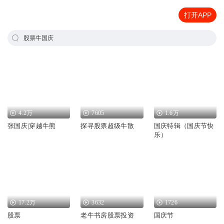
打开APP
股票牛国庆
4.2万
7605
1.6万
张国庆|穿越牛熊
探寻股票超级牛散
国庆特辑（国庆节快
乐）
17.2万
3632
1726
股票
老牛书房股票投资
国庆节