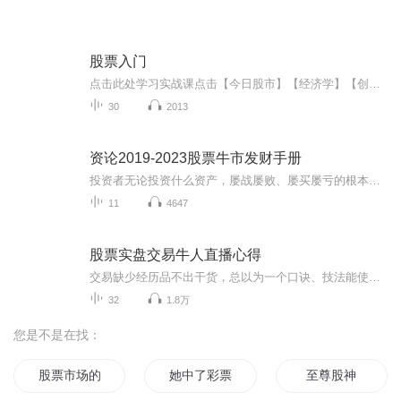
股票入门
点击此处学习实战课点击【今日股市】【经济学】【创业】【雪球】【每日财经新闻】【股票入门】【期货实战】【金融】【股票】【炒股】【缠论】【股市】【短线】【散户小白】【A股】...
30
2013
资论2019-2023股票牛市发财手册
投资者无论投资什么资产，屡战屡败、屡买屡亏的根本原因，在一首古诗中早就给出了答案：横看成岭侧成峰，远近高低各不同；不识庐山真面目，只缘身在此山中——简单来说就是身在资本市场圈内无法洞悉全局，一叶障目、以管窥豹，说白了就是压根看不到机会在哪儿。如果市场在炒房子，而你却跑去炒股票，那显然是亏路一条。去错了地方，炒错了资产，这是投资者无法赚钱的根本原因。
11
4647
股票实盘交易牛人直播心得
交易缺少经历品不出干货，总以为一个口诀、技法能使自己顿悟
32
1.8万
您是不是在找：
股票市场的两个小故事
她中了彩票
至尊股神