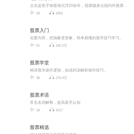
点击蓝色字体股海沉浮20余年，曾跟随多位国内外股票大师学习训练，并担任过某证券研究所所长、私募基金经理等职，曾管理资金规模超过5亿，擅长大数据分析，独创多个量化交易模型，将佛学智慧运用于投资，对交易心法有独到的见解！投资格言 节奏是交易的灵魂，把握好转折点才是王道；跟对主力做对事，专注主升浪行情。擅长 通过涨停板捕捉主升浪行情，通过缠论把握精确转折点。...
28
1855
股票入门
化繁为简，把抽象变形象，简单易懂的股市技巧学习。
51
195.2万
股票学堂
精讲股市操作逻辑，由浅到深解析操作技巧。
38
270.4万
股票术语
常见名词解释，提高新手认知
18
4217
股票精选