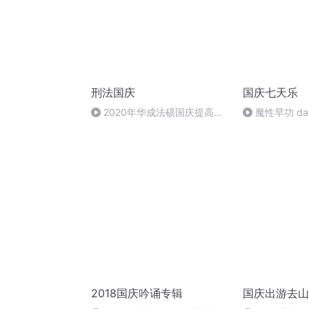
刑法国庆
国庆七天乐
2020年华成法硕国庆提高班
魔性早功 da
刑法陈 (26)
2018国庆吟诵专辑
国庆出游去山