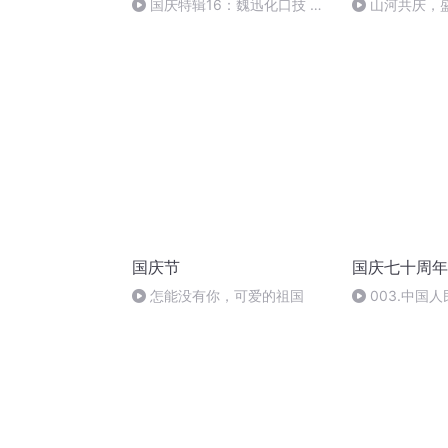
国庆特辑16：魏迅化口技 二
山河共庆，
胡 东方红+一般唱法和原生态
国庆节
国庆七十周年歌
怎能没有你，可爱的祖国
003.中国