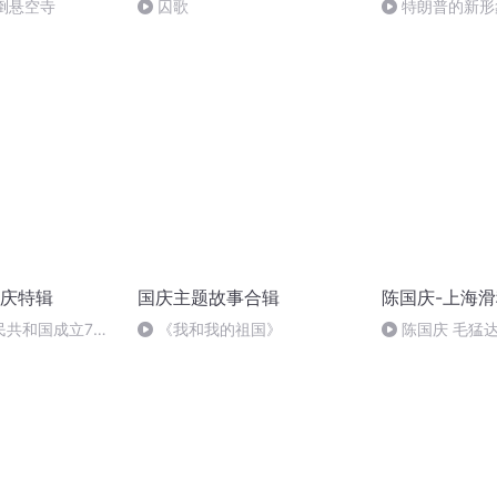
倒悬空寺
囚歌
特朗普的新形
庆特辑
国庆主题故事合辑
陈国庆-上海
民共和国成立73
《我和我的祖国》
陈国庆 毛猛
场举行升国旗仪式