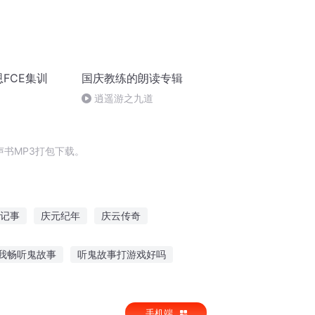
恩FCE集训
国庆教练的朗读专辑
逍遥游之九道
书MP3打包下载。
记事
庆元纪年
庆云传奇
异能重生西门庆
庆余年之长歌行
我畅听鬼故事
听鬼故事打游戏好吗
胡兰课文故事在线听
手机端