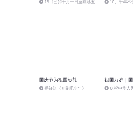
18《己卯十月一日至燕越五
10、千年不
日罹狴犴有感而赋》组律18首
文天祥 自由吟诵
国庆节为祖国献礼
祖国万岁｜国
岳钲淇《奔跑吧少年》
庆祝中华人
周年 天安门广