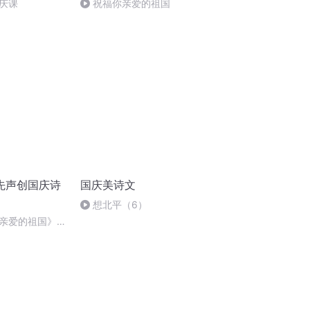
庆课
祝福你亲爱的祖国
先声创国庆诗
国庆美诗文
想北平（6）
亲爱的祖国》温