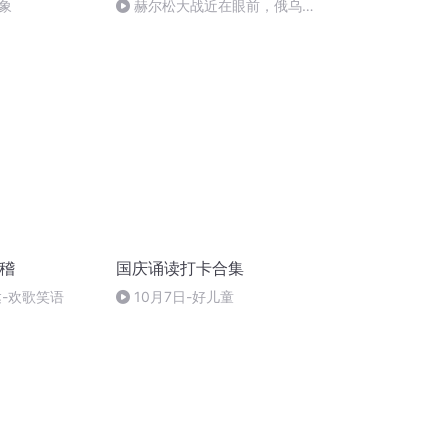
象
赫尔松大战近在眼前，俄乌冲
突的关键之战，将会如何发展？
滑稽
国庆诵读打卡合集
达-欢歌笑语
10月7日-好儿童