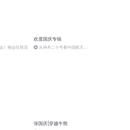
欢度国庆专辑
会》晚会结尾语
从神舟二十号看中国航天
的“隐形实力”
张国庆|穿越牛熊