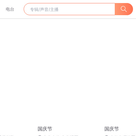
电台
国庆节
国庆节