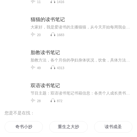
11
1416
猫猫的读书笔记
大家好，我是爱读书的主播猫猫，从今天开始每周我会在这里分享一本我读过的书给大家。不知道你们有没有阅读的习惯，我呢，从小就喜欢看课外书，这个习惯一直延续至今，我很感谢我妈妈，她在我很小的时候就买各种书给我看，也不问我喜不喜欢，后来我读的书...
20
1683
胎教读书笔记
胎教方法，各个月份的孕妇身体状况，饮食，具体方法指导，帮助孕妇顺利度过孕期
49
4313
双语读书笔记
节目主题：双语读书笔记书籍信息：各类个人成长类书籍适合谁听：关注自我成长与教育的人内容重点：以双语形式呈现书本中的金句摘要
28
872
您是不是在找：
奇书小抄
重生之大抄袭王
读书成圣