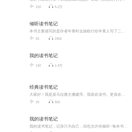
210
5.2万
倾听读书笔记
本书主要描写的是作者年青时去旅欧行给年青人写了二十封信鼓励年青人好好奋斗热爱生活。书籍信息:读书总结内容重点:读书笔记主播介绍:有声书
53
2402
我的读书笔记
142
1.4万
经典读书笔记
大家好！我是喜马拉雅主播建萍。我喜欢读书。更喜欢做笔记。节目主题:读书笔记主播:建萍一u6适合:适合广大听众听主播的寄语:希望大家喜欢我的读书笔记吧，来关注和订阅吧，在这里也能得到生活的启迪呵。
10
502
我的读书笔记
我的读书笔记，记录只为自己，却也允许你偷听~每本书分为上中下三篇，上篇作为导读，中篇列明框架，下篇分享心得。欢迎书友评论区畅所欲言，一起交流~书中自有大千世界~