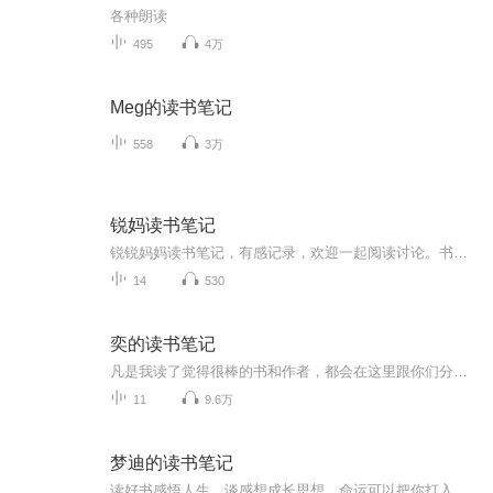
各种朗读
495
4万
Meg的读书笔记
558
3万
锐妈读书笔记
锐锐妈妈读书笔记，有感记录，欢迎一起阅读讨论。书还是要自己读的。
14
530
奕的读书笔记
凡是我读了觉得很棒的书和作者，都会在这里跟你们分享！
11
9.6万
梦迪的读书笔记
读好书感悟人生，谈感想成长思想。命运可以把你打入地狱，但是从脚下出发，攀登书籍的阶梯，习惯于独立思考，你完全可以由此走向天堂，这就是阅读和思想的力量。