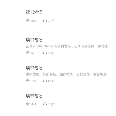
读书笔记
556
1.7万
读书笔记
记录2024和2025年阅读的书籍，记录阅读心得，并总结文中主要核心思想，和大家共同学习，推荐好书。
51
4039
读书笔记
手如柔荑，肤如凝脂。领如蝤蛴，齿如瓠犀。螓首蛾眉。巧笑倩兮，美目盼兮！
140
5342
读书笔记
444
1.4万