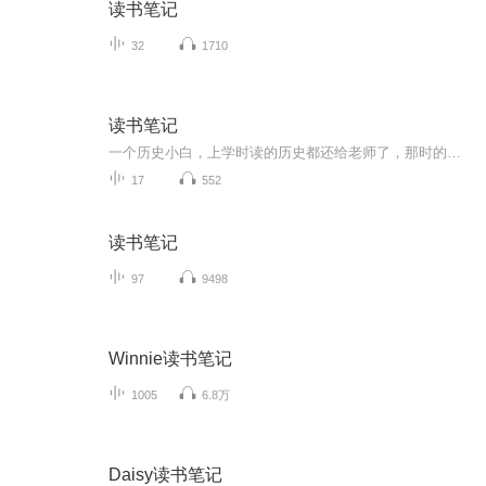
读书笔记
32
1710
读书笔记
一个历史小白，上学时读的历史都还给老师了，那时的我对历史没有兴趣没有连接，现在从书籍和影视作品中，从走过的博物馆和那些穿越年代摆在面前的古物中，感受到历史的魅力，但基础太差，连基本的朝代顺序都搞不清的我，希望对在读的书籍通过语音笔记方式...
17
552
读书笔记
97
9498
Winnie读书笔记
1005
6.8万
Daisy读书笔记