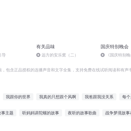
有关品味
国庆特别晚会
引导
远方的安乐窝（二）
《国庆特别晚
辑，包含正品授权的连播声音和文字全集，支持免费在线试听阅读和有声书
我跟你的世界
我真的只想跟个风啊
我爸跟我没关系
每个
日子
一人有庆
别跟我说爱情
穿越之大庆帝国
好女不跟男
故事主题
听妈妈讲陀螺的故事
夜听的故事歌曲
战争梦境故事
之三生三世
这个世界上不单单只有你我
重庆儿女
不要跟我比
事软件下载免费
冒险原创故事在线听
听恐龙故事长篇文案搞笑