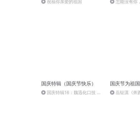
祝福你亲爱的祖国
怎能没有你
国庆特辑（国庆节快乐）
国庆节为祖国
国庆特辑16：魏迅化口技 二
岳钲淇《奔
胡 东方红+一般唱法和原生态