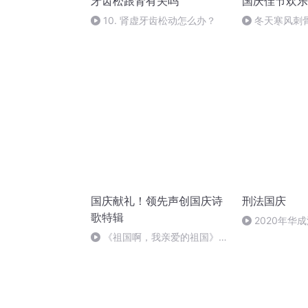
牙齿松跟肾有关吗
国庆佳节欢乐
10. 肾虚牙齿松动怎么办？
冬天寒风刺
暖的春天
国庆献礼！领先声创国庆诗
刑法国庆
歌特辑
2020年华
刑法陈 (26)
《祖国啊，我亲爱的祖国》温
婉