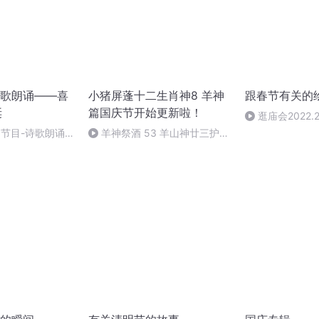
歌朗诵——喜
小猪屏蓬十二生肖神8 羊神
跟春节有关的
诞
篇国庆节开始更新啦！
逛庙会2022.2
别节目-诗歌朗诵-
羊神祭酒 53 羊山神廿三护祭
坛 敬天地白泽做祭酒（4）