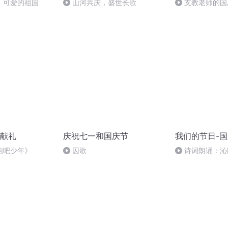
，可爱的祖国
山河共庆，盛世长歌
支教老师的国
献礼
庆祝七一和国庆节
我们的节日-
跑吧少年》
囚歌
诗词朗诵：沁
读者：张继军