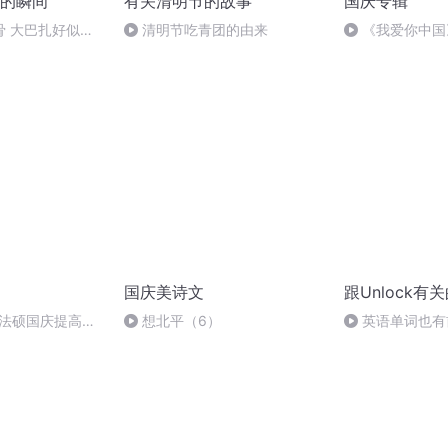
的瞬间
有关清明节的故事
国庆专辑
骨 大巴扎好似温
清明节吃青团的由来
《我爱你中国
国庆美诗文
跟Unlock
成法硕国庆提高班
想北平（6）
英语单词也有
璞词”