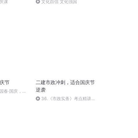
庆课
文化自信 文化强国
国庆节
二建市政冲刺，适合国庆节
逆袭
园春·国庆，朗
36.《市政实务》考点精讲第
36节课_2020926212025