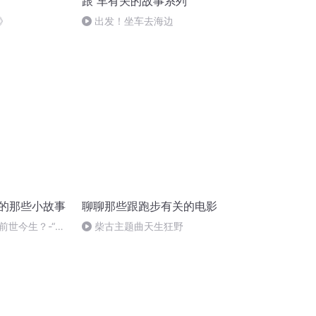
跟 车有关的故事系列
》
出发！坐车去海边
有关的那些小故事
聊聊那些跟跑步有关的电影
前世今生？-“返
柴古主题曲天生狂野