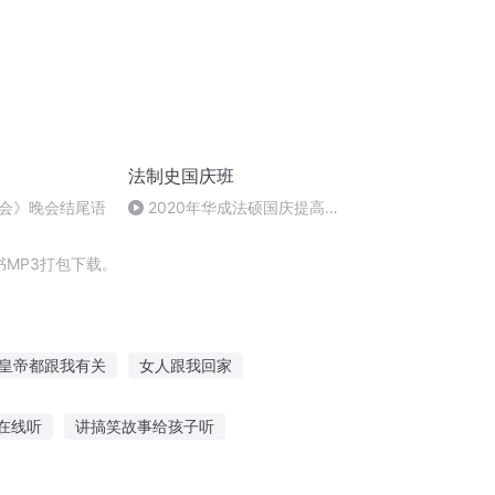
法制史国庆班
会》晚会结尾语
2020年华成法硕国庆提高班
法制史马志冰 (12)
MP3打包下载。
皇帝都跟我有关
女人跟我回家
斗
系统跟我游万界
庆云传奇
在线听
讲搞笑故事给孩子听
剑
哪些特别的故事可以听