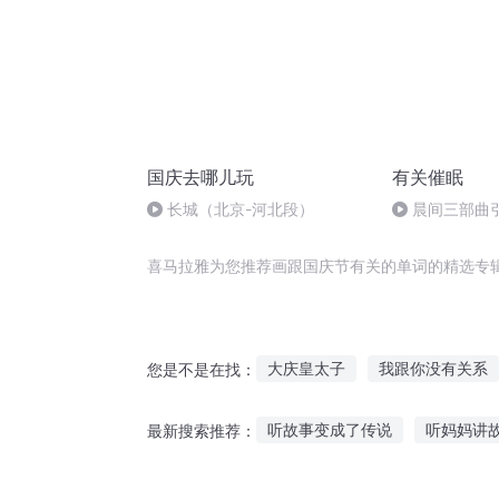
国庆去哪儿玩
有关催眠
长城（北京-河北段）
晨间三部曲
喜马拉雅为您推荐画跟国庆节有关的单词的精选专
大庆皇太子
我跟你没有关系
您是不是在找：
不要跟着我
我在机关单位的
听故事变成了传说
听妈妈讲
最新搜索推荐：
小公主跟我回家吧
千年情节
听故事猴子种果树
异地听故