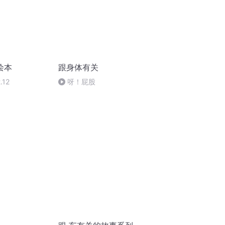
绘本
跟身体有关
.12
呀！屁股