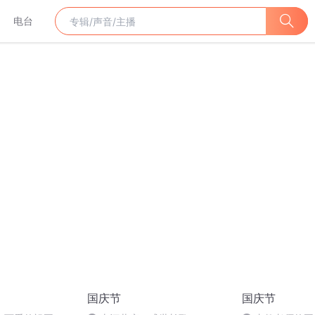
电台
国庆节
国庆节