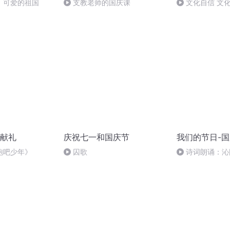
，可爱的祖国
支教老师的国庆课
文化自信 文
献礼
庆祝七一和国庆节
我们的节日-
跑吧少年》
囚歌
诗词朗诵：沁
读者：张继军