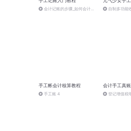
手工记账入门教程
元气少女手工
会计记账的步骤_如何会计记
自制多功能
账_简单会计记账
手工帐会计核算教程
会计手工真账
手工账 4
登记增值税