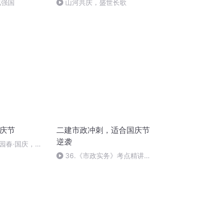
化强国
山河共庆，盛世长歌
国庆节
二建市政冲刺，适合国庆节
逆袭
园春·国庆，朗
36.《市政实务》考点精讲第
36节课_2020926212025