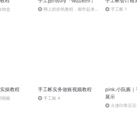
教程
手工‖折纸diy『饰品制作』
手工帐会计核
收纳盒
网上的折纸教程，都学起来
手工帐 1
吧！
实操教程
手工帐实务做账视频教程
pink.小阮
展示
明细账
手工账 4
火漆印章豆豆