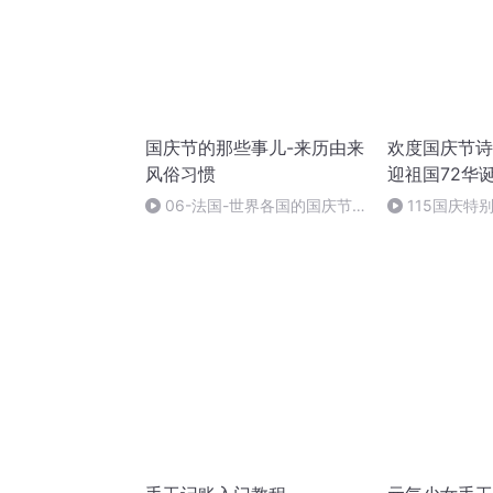
国庆节的那些事儿-来历由来
欢度国庆节诗
风俗习惯
迎祖国72华
06-法国-世界各国的国庆节-
115国庆特
国庆节的那些事儿
中国梦