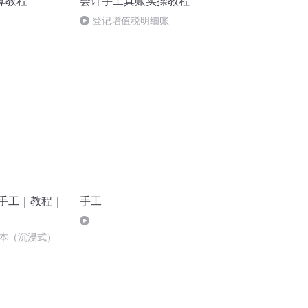
算教程
会计手工真账实操教程
登记增值税明细账
酱｜手工｜教程｜
手工
本（沉浸式）