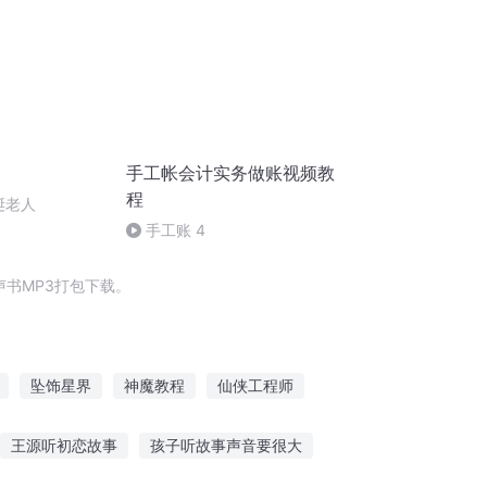
手工帐会计实务做账视频教
程
圣诞老人
手工账 4
书MP3打包下载。
坠饰星界
神魔教程
仙侠工程师
饰界主宰
工程师日记
王源听初恋故事
孩子听故事声音要很大