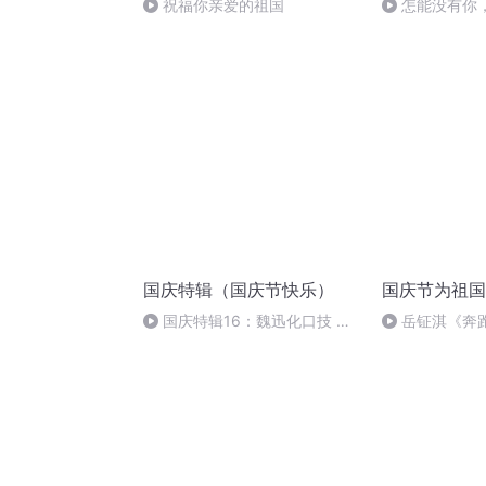
祝福你亲爱的祖国
怎能没有你
国庆特辑（国庆节快乐）
国庆节为祖国
国庆特辑16：魏迅化口技 二
岳钲淇《奔
胡 东方红+一般唱法和原生态