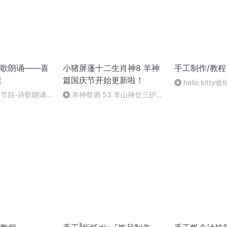
歌朗诵——喜
小猪屏蓬十二生肖神8 羊神
手工制作/教程
诞
篇国庆节开始更新啦！
hello kitty
别节目-诗歌朗诵-
羊神祭酒 53 羊山神廿三护祭
坛 敬天地白泽做祭酒（4）