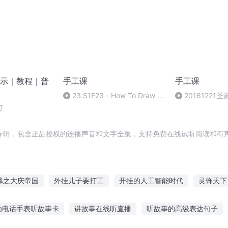
示｜教程｜普
手工课
手工课
23.S1E23 - How To Draw A
20161221
Hot Air
灯
Balloon(Av972511703,P23)
专辑，包含正品授权的连播声音和文字全集，支持免费在线试听阅读和有声
越之大庆帝国
外挂儿子要打工
开挂的人工智能时代
灵饰天下
重庆儿女
从庆余年开始打卡
明末工程师
大庆皇太子
为电话手表听故事卡
讲故事在线听直播
听故事的高级表达句子
好想有个系统掩饰自己