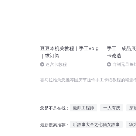
豆豆本机关教程｜手工volg
手工｜成品展
｜求订阅
卡改造
迷宫卡教程
自制元旦鱼
喜马拉雅为您推荐国庆节挂饰手工卡纸教程的精选
最帅工程师
一人有庆
穿
您是不是在找：
穿越教程
特工千金又开挂了
听故事大全之七仙女故事
华
最新搜索推荐：
我的世界之小教程
庆云传奇