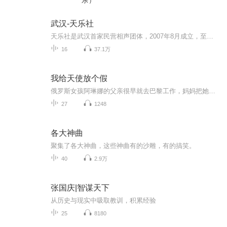
乐）
武汉-天乐社
天乐社是武汉首家民营相声团体，2007年8月成立，至今已9年有余，演出场次多达2400余场，在武汉有重大影响，且在观众群中有良好口碑。
16
37.1万
我给天使放个假
俄罗斯女孩阿琳娜的父亲很早就去巴黎工作，妈妈把她送到学校，但她并不喜欢这里的塔季扬娜老师。后来她遇到了玛尔秀姆老师，开启了快乐的校园生活。
27
1248
各大神曲
聚集了各大神曲，这些神曲有的沙雕，有的搞笑。
40
2.9万
张国庆|智谋天下
从历史与现实中吸取教训，积累经验
25
8180