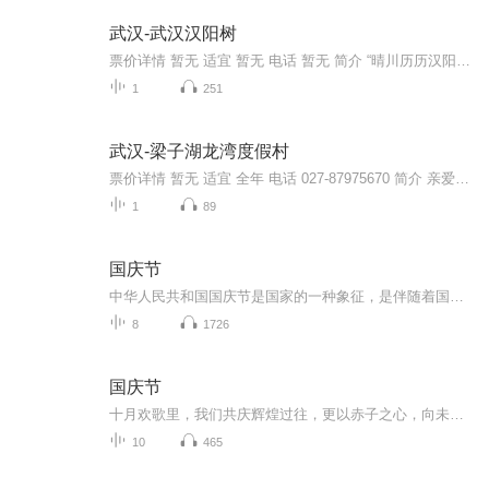
武汉-武汉汉阳树
票价详情 暂无 适宜 暂无 电话 暂无 简介 “晴川历历汉阳树，芳草萋萋鹦鹉洲”，这句故事我们都早已耳熟能详，亲爱的朋友，咱们今天要参观的就是汉阳树。 “汉阳树”主要是汉阳凤凰山南麓凤凰巷11号的一棵古银杏树之雅称，在武汉市第五医院旁。历经530多年...
1
251
武汉-梁子湖龙湾度假村
票价详情 暂无 适宜 全年 电话 027-87975670 简介 亲爱的游客，欢迎您来到梁子湖龙湾度假村。旅游度假是当今人们选择散心的一种不错方式，因此去梁子湖龙湾度假村的人越来越多。梁子湖龙湾度假村的沙滩可是远赴海南三亚亚龙湾海滩取的沙，它是目前国内最大...
1
89
国庆节
中华人民共和国国庆节是国家的一种象征，是伴随着国家的出现而出现的。让我们用诗歌朗诵歌颂祖国的繁荣富强，国泰民安。
8
1726
国庆节
十月欢歌里，我们共庆辉煌过往，更以赤子之心，向未来书写滚烫的誓言——这盛世，值得我们以热爱相拥。
10
465