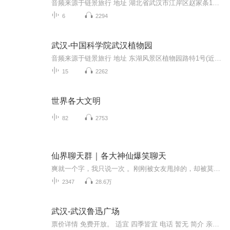
音频来源于链景旅行 地址 湖北省武汉市江岸区赵家条104号 票价描述 门市价：30.0元成人票：30元；全日制大学生、60-70岁老人凭相关有效证件半价；未成年人、70岁以上老人凭相关有效证件免门票。4D影院票价：20元；天象馆票价：成年人20元；未成年人10元。 ...
6
2294
武汉-中国科学院武汉植物园
音频来源于链景旅行 地址 东湖风景区植物园路特1号(近磨山风景区) 票价描述 成人票40元。学生和60-65岁的老人（凭证）半票；身高1.2米以下的儿童和65岁以上老人（凭证）免票。 开放时间 8:00-17:00 乘车信息 在市区乘坐401、402、403、625、643路公交车，...
15
2262
世界各大文明
82
2753
仙界聊天群｜各大神仙爆笑聊天
爽就一个字，我只说一次 。刚刚被女友甩掉的，却被莫名其妙的拉入一个神仙的微信红包群，从此他的幸福生活来临了！ “恭喜你，抢到月老的桃花符一张，使用后桃花运不断。” “恭喜你，抢到斗战胜佛的七十二变功法，使用后可变化世间万物。” 总之，...
2347
28.6万
武汉-武汉鲁迅广场
票价详情 免费开放。 适宜 四季皆宜 电话 暂无 简介 亲爱的游客您好，欢迎来到武汉鲁迅广场。我们都知道，鲁迅是中国文化革命的主将，是著名文学家、思想家，五四新文化运动的重要参与者，中国现代文学的奠基人。为了纪念这位文化巨人，在长天楼左侧辟有鲁...