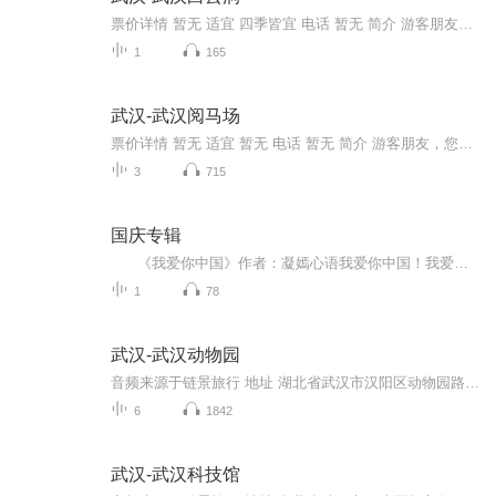
票价详情 暂无 适宜 四季皆宜 电话 暂无 简介 游客朋友，今天咱们来到的是白云洞景区。白云洞位于武汉江夏区下川村北五公里处，它是一处天然大溶洞，纵穿于一座石山，全长30多米，由白云洞、七星谭洞、牛鼻子洞等组成，它们各有特色，异彩纷呈。白云洞规模...
1
165
武汉-武汉阅马场
票价详情 暂无 适宜 暂无 电话 暂无 简介 游客朋友，您好，咱们今天要参观的是武汉著名的阅马场。阅马场位于武汉市湖北辛亥革命博物馆前的孙中山铜像武昌城区中部，蛇山南麓，东接蛇山洞延伸出来的武昌路，南至阅马场小学，西到湖北剧院，北临蛇山南麓黄鹤...
3
715
国庆专辑
《我爱你中国》作者：凝嫣心语我爱你中国！我爱你春天蓬勃的秧苗；我爱你秋日金黄的硕果。我爱你中国！我爱你青松气质，我爱你红梅品格！我爱你家乡的甜蔗好像乳汁滋润着我的心窝。我爱你中国，我要把最美的歌儿献给你，我的母亲我的祖国。我爱你中国，我爱...
1
78
武汉-武汉动物园
音频来源于链景旅行 地址 湖北省武汉市汉阳区动物园路特1号 票价描述 20元，1.2—1.4米儿童15元。 开放时间 8:00-17:00（清园时间20:00） 乘车信息 市内乘坐公交42、273、413、553、580、622、646、711路等公交车，在动物园路的“武汉动物园”站下可到。动...
6
1842
武汉-武汉科技馆