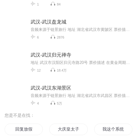
1
84
武汉-武汉盘龙城
音频来源于链景旅行 地址 湖北省武汉市黄陂区 票价描述 暂无 开放时间 8:00~18:00 乘车信息 暂无
6
2876
武汉-武汉归元禅寺
地址 武汉市汉阳区归元寺路20号 票价描述 在黄金周期间，票价有可能会上浮。 开放时间 8:30-17:00，每年春节期间会延长开放时间。 乘车信息 乘坐401路公交车，在“翠微路归元寺”站下车即可。乘坐26、42、531、 535、585路公交车，在“汉阳大道钟家村”站...
12
18.4万
武汉-武汉东湖景区
音频来源于链景旅行 地址 湖北省武汉市武昌区 票价描述 暂无 开放时间 全天 乘车信息 交通信息：东湖风景区地处武汉市城区，机场、车站、码头与景区毗邻，交通便捷，距武昌火车站8公里，距长江武汉关码头12公里，距武汉天河国际机场30公里。市内乘车路线：...
4
5万
您是不是在找：
回复放假
大庆皇太子
我这个系统是假的