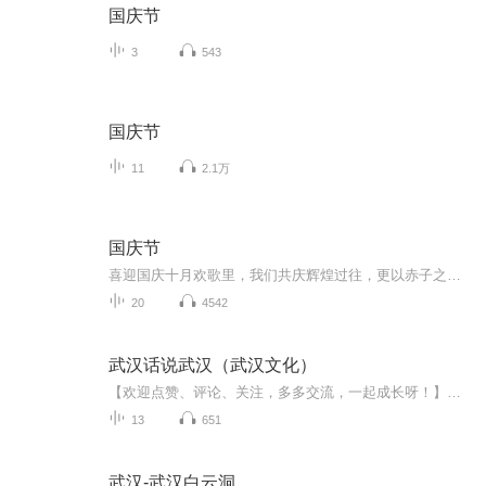
国庆节
3
543
国庆节
11
2.1万
国庆节
喜迎国庆十月欢歌里，我们共庆辉煌过往，更以赤子之心，向未来书写滚烫的誓言——这盛世，值得我们以热爱相拥。
20
4542
武汉话说武汉（武汉文化）
【欢迎点赞、评论、关注，多多交流，一起成长呀！】想通过武汉话传播健康知识、安全知识，传播家乡文化，标不标准图个乐呵~
13
651
武汉-武汉白云洞