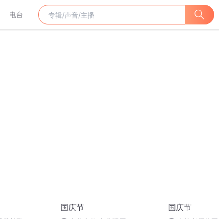
电台
国庆节
国庆节