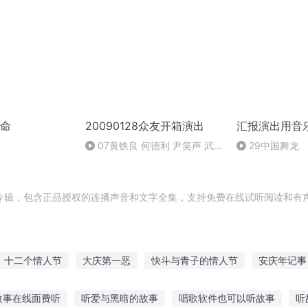
命
20090128众友开箱演出
汇报演出用音
07黄铁良 何德利 尹笑声 武
29中国舞龙
训徒
专辑，包含正品授权的连播声音和文字全集，支持免费在线试听阅读和有声
十二个情人节
大庆第一恶
快斗与青子的情人节
安庆年记事
重生西门庆
闻家有女三出嫁
嘉庆皇帝
庆阳成长手札
重生
故事在线面费听
听爱与黑暗的故事
唱歌软件也可以听故事
听