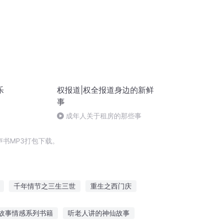
乐
权报道|权全报道身边的新鲜
事
成年人关于租房的那些事
书MP3打包下载。
千年情节之三生三世
重生之西门庆
西门庆
穿越之大庆帝国
普天同庆
故事情感系列书籍
听老人讲的神仙故事