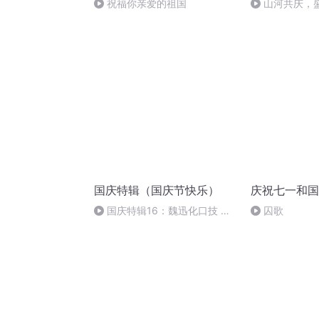
祝福你亲爱的祖国
山河共庆，
国庆特辑（国庆节快乐）
庆祝七一和国
国庆特辑16：魏迅化口技 二
囚歌
胡 东方红+一般唱法和原生态