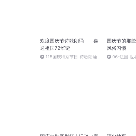
欢度国庆节诗歌朗诵——喜
国庆节的那些
迎祖国72华诞
风俗习惯
115国庆特别节目-诗歌朗诵-
06-法国-
中国梦
国庆节的那些