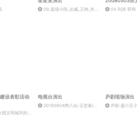
星星笑演出
20080503
稿
09_返场小段_丛威_王帅_肖金
04 刘涛 郭
一_20260523星星笑21年庆
建设表彰活动
电视台演出
庐剧现场演出
20190804绣八仙-玉堂春(双
庐剧 盛小
城)
全国文明城市的四