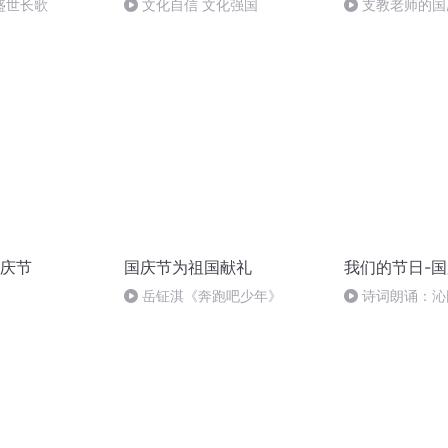
盛世长歌
文化自信 文化强国
支教老师的国
庆节
国庆节为祖国献礼
我们的节日-
岳钲淇《奔跑吧少年》
诗词朗诵：沁
读者：张继军