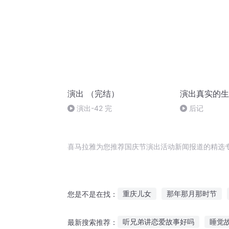
演出 （完结）
演出真实的生
演出-42 完
后记
喜马拉雅为您推荐国庆节演出活动新闻报道的精选
重庆儿女
那年那月那时节
您是不是在找：
庆元纪年
庆云传奇
异能
听兄弟讲恋爱故事好吗
睡觉
最新搜索推荐：