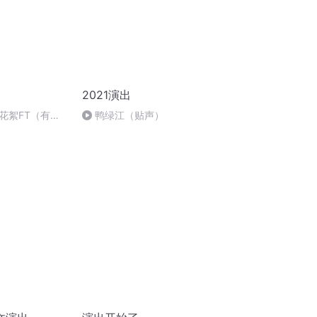
2021演出
花絮FT（有没
鸭绿江（贴声）
祝大家猴年大
】