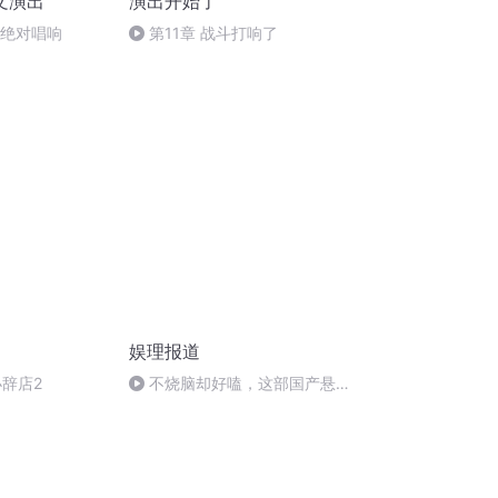
崇文演出
演出开始了
伟 绝对唱响
第11章 战斗打响了
娱理报道
五小辞店2
不烧脑却好嗑，这部国产悬疑
越看越上头