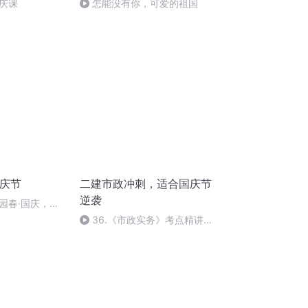
庆课
怎能没有你，可爱的祖国
国庆节
二建市政冲刺，适合国庆节
逆袭
园春·国庆，朗
36.《市政实务》考点精讲第
36节课_2020926212025