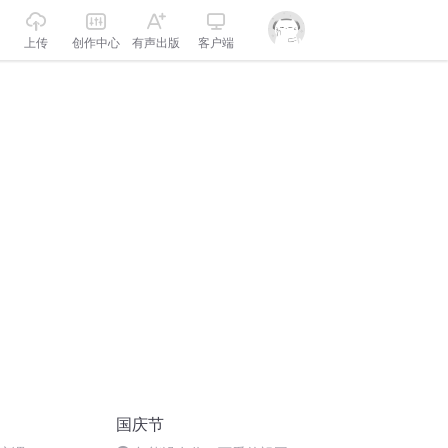
上传
创作中心
有声出版
客户端
国庆节