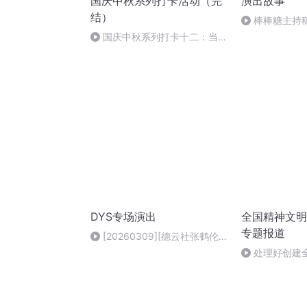
国庆中秋系列打卡活动（完
演出故事
结）
棒棒糖主持
国庆中秋系列打卡十二：当阳
桥
DYS专场演出
全国精神文明
专题报道
[20260309][德云社张鹤伦
郎鹤炎相声专场沈阳站]
处理好创建
个关系