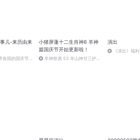
事儿-来历由来
小猪屏蓬十二生肖神8 羊神
演出
篇国庆节开始更新啦！
《演出》福利
有很惊喜~）【
世界各国的国庆节-
羊神祭酒 53 羊山神廿三护祭
吉，新年快乐！
事儿
坛 敬天地白泽做祭酒（4）