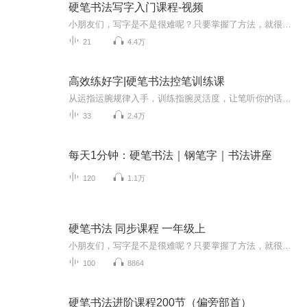
硬笔书法写字入门课程-视频
小朋友们，写字是不是很难呢？只要掌握了方法，就很简单，跟着我们一起练起来吧，让我们一起努力一起加油！ 关注【益笔益画空中课堂】公众号，更多课程等您领哦...
21
4.4万
高效练好字|硬笔书法控笔训练课
从运指运腕规律入手，训练指腕灵活度，让笔听你的话。掌握控笔运笔方法与笔法技巧规律，有效提升你的书写力。四步学习法，书写要点理解更轻松，提升练字成就感，让你爱上写字。学会分析笔画的方法，以后自己练字更高效。...
33
2.4万
每天1分钟：硬笔书法｜钢笔字｜书法讲座
120
1.1万
硬笔书法 同步课程 一年级上
小朋友们，写字是不是很难呢？只要掌握了方法，就很简单，跟着老师一起，动起手来练习吧！关注【益笔益画空中课堂】公众号，更多课程等您领哦！
100
8864
硬笔书法进阶课程200节（偏旁部首）