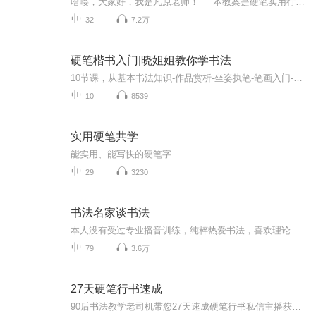
哈喽，大家好，我是凡原老师！ 本教案是硬笔实用行书，也就是我们平时常用的书写体、连笔字，共30课，每天练只需30天，如果不想练的太紧迫，可以两天练一课，需要60天。跟着本教案练完后，你将能写一手漂亮好看的行书，并运用到实际书写中。 我们的宗旨是极简练字，拒绝装饰美，全面系统讲解，少走弯路，简单上手，练成一手好字。
32
7.2万
硬笔楷书入门|晓姐姐教你学书法
10节课，从基本书法知识-作品赏析-坐姿执笔-笔画入门-结构布局窍门-学习方法，从0开始，拾级而上。...
10
8539
实用硬笔共学
能实用、能写快的硬笔字
29
3230
书法名家谈书法
本人没有受过专业播音训练，纯粹热爱书法，喜欢理论，觉得一些书家的书论很有道理，能对学习书法起到很大帮助，非常值得好好读一读，独乐乐不如众乐乐，所以才觉得做这样一个专辑。喜欢的话就听听，不喜欢请绕道哦⊙∀⊙！哈哈
79
3.6万
27天硬笔行书速成
90后书法教学老司机带您27天速成硬笔行书私信主播获取完整课程