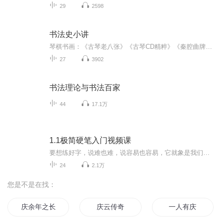
29
2598
书法史小讲
琴棋书画：《古琴老八张》《古琴CD精粹》《秦腔曲牌集》《常用书法字帖》《书法史小讲》诗酒花茶：《李白诗集导读》《千家诗》《唐人绝句选》(方言)《宋词三百首》(方言)《菜根谭》道：《阴符经》《素书》《老子》(方言)《庄子》《列子》《抱朴子》《静心...
27
3902
书法理论与书法百家
44
17.1万
1.1极简硬笔入门视频课
要想练好字，说难也难，说容易也容易，它就象是我们去学一门手艺，也要从基本功开始练起，循序渐进，由简到难地学，也就不难了！ 要想练好字，我们需要一套系统、完整的训练教程，它要包含基本笔画、偏旁、结构规律、提速、章法、学以致用的转换方法，本硬笔教案共五关，如果每天练，半年内可以让你写一手好字。...
24
2.1万
您是不是在找：
庆余年之长歌行
庆云传奇
一人有庆