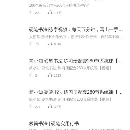
100个偏旁部首+200个例字规范书写
200
1.7万
硬笔书法|练字视频：每天五分钟，写出一手好字
人们常把楷书比作站立，把行书比作行走，自然草书就是跑了，要先学站再学走。这种说法有一定的道理，同时也是着重强调练字要练基本功的问题。硬笔书法的学习 首先要有正确的执笔运笔姿势，执笔轻重的调控，书写坐姿、站姿等要领；其次是要有正确的读帖方法...
70
8516
简小知 硬笔书法 练习册配套280节系统课【视频】
简小知 硬笔书法 练习册配套280节系统课【视频】
24
1213
简小知 硬笔书法 练习册配套280节系统课【视频】
简小知 硬笔书法 练习册配套280节系统课【视频】
277
3.6万
极简书法 | 硬笔实用行书