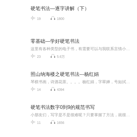
硬笔书法—逐字讲解（下）
19
1800
零基础—学好硬笔书法
这里有各种类型的电子书，有需要可以与我联系言情小说 艺术专区 文学专区 文化科学 教育经济 军事政治 航空航天 哲学宗教 理财股票 儿童专区 古典文学 心里学说 连载漫画
23
5.6万
照山纳海楼之硬笔书法---杨红娟
琴棋书画，诗酒花茶。。。。杨红娟，字翠婵，号如拭庵照山居士，映山堂璑璚子。幼承家学，醉心书画，兼修诗文金石，后结业于天津美院，并被多家文媒评为"最具潜力的书画新秀"。 现为觉斯社社员，照山纳海楼签约艺术家，田安然艺术工作室研究员，河北省书协榜书协会委员，北京國際城市書畫院副秘書長，天津大風堂執行副院長，河北省伏羲书画院理事等等
14
4394
硬笔书法数字0到9的规范书写
小朋友们，写字是不是很难呢？只要掌握了方法，就很简单，让我们从最基础的数字0到9开始练习，练习规范字的书写。关注【益笔益画空中课堂】公众号，更多课程等您领哦！
11
1656