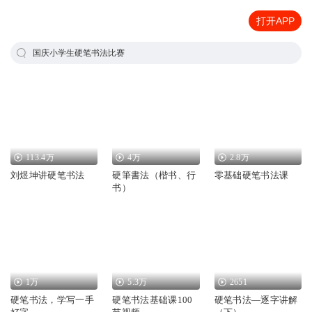
打开APP
国庆小学生硬笔书法比赛
113.4万
4万
2.8万
刘煜坤讲硬笔书法
硬筆書法（楷书、行
零基础硬笔书法课
书）
1万
5.3万
2651
硬笔书法，学写一手
硬笔书法基础课100
硬笔书法—逐字讲解