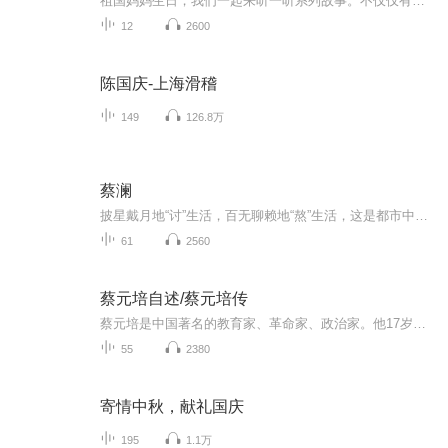
祖国妈妈生日，我们一起来听一听系列故事。不仅仅有《我的祖国》，还有红军故事，也有关于战争的故事，让大家体会到和平年代的不易。
12
2600
陈国庆-上海滑稽
149
126.8万
蔡澜
披星戴月地“讨”生活，百无聊赖地“熬”生活，这是都市中很多人的真实写照。在这个崇尚财富和成功的世界，很少会有人会拿“快乐”作为择业的标准。但却有这么一个人，不仅一生爱玩，更是将每一件“好玩”的事都发挥到极致，将“享受人生”做成了正业。他...
61
2560
蔡元培自述/蔡元培传
蔡元培是中国著名的教育家、革命家、政治家。他17岁中秀才，22岁中举人，24岁中进士，27岁成为翰林院编修。是具有翰林身份、在清末主动投身反清革命活动的著名人物之一，他也是中华民国首任教育总长，曾出任北京大学校长，把北大这所当时军阀盘踞下的衙门...
55
2380
寄情中秋，献礼国庆
195
1.1万