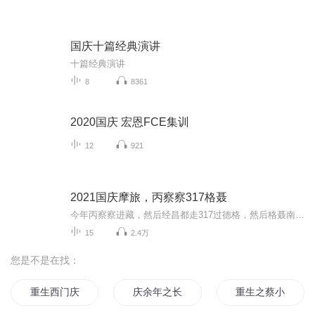
国庆十篇经典演讲
十篇经典演讲
8
8361
2020国庆 宏恩FCE集训
12
921
2021国庆摩旅，丙察察317格聂
今年丙察察进藏，然后经昌都走317过德格，然后格聂南线，最后沙溪古镇收尾。
15
2.4万
您是不是在找：
重生西门庆
庆余年之长歌行
重生之蔡小柔的快