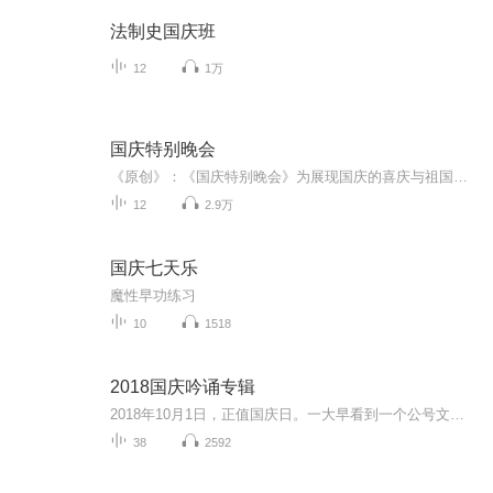
法制史国庆班
12
1万
国庆特别晚会
《原创》：《国庆特别晚会》为展现国庆的喜庆与祖国的深情我将以具体的场景切入从清晨升旗的庄严到街头巷尾的欢庆到历史与当下的交融，用优美的笔触传递对祖国的热爱与自豪！用诗歌和情感美文形式，歌颂祖国的繁荣富强，祝人民幸福安康！
12
2.9万
国庆七天乐
魔性早功练习
10
1518
2018国庆吟诵专辑
2018年10月1日，正值国庆日。一大早看到一个公号文章，正是文天祥的《己卯十月一日至燕越五日罹狴犴有感而赋》。当然，彼十一非当今的十一。不过数字的巧合还是让人感触，今天拿来读一读，体味一番历史英杰的民族情怀，恰也当时。 根据诗题来看，这组诗是写于十月一日至十月五日之间，是文天祥被俘之后所作，这些诗作不仅有凛凛正气，更也能看的到他百端交集的复杂情感。另一首于右任先生的《望大陆》，微信公号有称《望乡》，一句“山之上国之殇”荡气回肠，一并兴起拿来读了一读。仓促间多有瑕疵...
38
2592