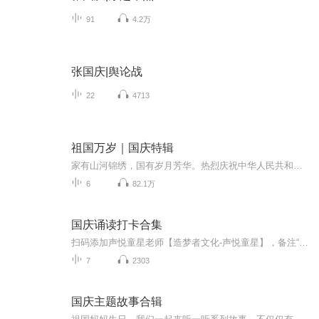
91
4.2万
张国庆|舆论战
22
4713
祖国万岁｜国庆特辑
家有山河锦绣，国有岁月芳华。热烈庆祝中华人民共和国成立73周年！
6
82.1万
国庆诵读打卡合集
扫码添加声悦童星老师【造梦者文化-声悦童星】，备注“诵读打卡”报名，已添加好友的，直接发送“诵读打卡”报名，报名成功后进入社群。
7
2303
国庆主题故事合辑