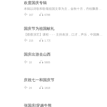
欢度国庆专辑
本辑以诗歌和歌颂祖国文章为主，金秋十月，丹桂飘香，在这个充满丰收喜悦的季节里，我们满怀激动和自豪，迎来了中华人民共和国76周年华诞。这不仅是一个庄重的纪念日，更是全体中华儿女共同欢庆的盛大的节日，承载着深厚的民族情感和历史意义.
167
6788
国庆节为祖国献礼
【蔡蔡演艺】课程﹣-﹣主持表演，口才，声乐，中国舞，民族舞。独特的小舞台，专业的录音棚，每一位同学都能成为优秀的小明星。独特的教学模式，轻松上课，快乐学习！知名主持人，舞蹈家，高级教师任职授课！江南总校：河沟街42号三楼 18545856430江北分校...
215
1.7万
国庆出游去山西
10
5805
庆祝七一和国庆节
24
1818
张国庆|穿越牛熊