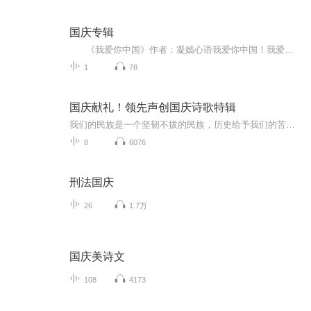
国庆专辑
《我爱你中国》作者：凝嫣心语我爱你中国！我爱你春天蓬勃的秧苗；我爱你秋日金黄的硕果。我爱你中国！我爱你青松气质，我爱你红梅品格！我爱你家乡的甜蔗好像乳汁滋润着我的心窝。我爱你中国，我要把最美的歌儿献给你，我的母亲我的祖国。我爱你中国，我爱...
1
78
国庆献礼！领先声创国庆诗歌特辑
我们的民族是一个坚韧不拔的民族，历史给予我们的苦难都变成了闪着金光的勋章！我们的国家是一个龙腾虎跃的国家，那条巨龙正以不可阻挡之势崛起于神奇的东方！------------------------------------------------值此祖国70周年华诞之际，领先声创以诗歌向祖国献礼！用我们的声音、用我们的热血、用我们的灵魂诵读经典爱国篇章，歌颂我们的祖国！永远繁荣富强！
8
6076
刑法国庆
26
1.7万
国庆美诗文
108
4173