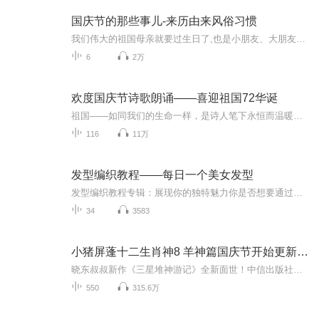
国庆节的那些事儿-来历由来风俗习惯
我们伟大的祖国母亲就要过生日了,也是小朋友、大朋友们最喜欢的“国庆小长假”或说“黄金周”还有说”国庆7天乐”的，说法真是不一而足。那么“国庆节”是怎么来的？自古以来国庆节怎么庆贺？新中国国庆节的来历，以及新中国国庆节的庆贺方式又有哪些呢？ ...
6
2万
欢度国庆节诗歌朗诵——喜迎祖国72华诞
祖国——如同我们的生命一样，是诗人笔下永恒而温暖的主题。在祖国72周年华诞来临之际，特创建这个诗歌朗诵专辑，诵读经典爱国篇章，和大家一起歌颂祖国，向国庆的献礼！祝愿伟大的祖国繁荣富强，祝愿大家国庆节快乐，度过平安快乐的黄金周假期！
116
11万
发型编织教程——每日一个美女发型
发型编织教程专辑：展现你的独特魅力你是否想要通过发型的编织来展现自己的独特魅力？现在，我们为你带来了一款时尚、实用的发型编织教程专辑，帮助你掌握发型编织的技巧，让你在任何场合都焕发出自信的光芒。本专辑包含了一系列发型编织的教程，包括浪漫...
34
3583
小猪屏蓬十二生肖神8 羊神篇国庆节开始更新啦！
晓东叔叔新作《三星堆神游记》全新面世！中信出版社出版！京东当当淘宝均有售！点蓝色字收听——《小猪屏蓬爆笑日记2024》《小猪屏蓬爆笑日记2》《小猪屏蓬爆笑日记1》让你笑得喘不上气！《我进故宫当富翁——小猪屏蓬故宫财商笔记》教你成为大富翁！《小...
550
315.6万