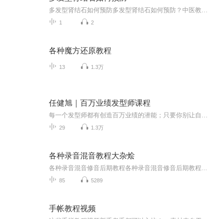
多发型肾结石如何预防多发型肾结石如何预防？中医教你用"水"破局 老张去年肾结石发作，疼得满地打滚去医院，医生说他属于"多发型体质"，像他这样的患者，结石就像韭菜——割一茬长一茬。今天咱们不整虚的，就聊一个最简单有效的预防大招：喝水。没错，...
1
2
各种魔方还原教程
13
1.3万
任健旭｜百万业绩发型师课程
每一个发型师都有创造百万业绩的潜能；只要你别让自己的成长停下来，就一定能够到达财富的巅峰。“”美丽设计和财富创造“”就是有梦想美发人的永恒追求；...
29
1.3万
各种录音混音教程大杂烩
各种录音混音修音后期教程各种录音混音修音后期教程...
85
5289
手帐教程视频