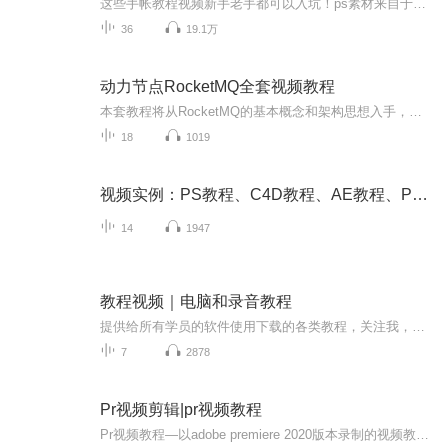
这些手帐教程视频新手老手都可以入坑！ps素材来自于网络，但皆主播精挑细选，全部优质素材！订阅才有更新提醒，赶快订阅一起看视频吧qwq爱你们！
36
19.1万
动力节点RocketMQ全套视频教程
本套教程将从RocketMQ的基本概念和架构思想入手，逐步学习到各种消息模式和过滤方案。深入理解企业常见的重复消费，消息堆积和消息丢失等问题。最后结合秒杀业务来实践RocketMQ削峰限流，异步解耦的功能。
18
1019
视频实例：PS教程、C4D教程、AE教程、PR教程
14
1947
教程视频｜电脑和录音教程
提供给所有学员的软件使用下载的各类教程，关注我，每天下午2:00直播，学习永无止境！！！
7
2878
Pr视频剪辑|pr视频教程
Pr视频教程—以adobe premiere 2020版本录制的视频教程，没有理论没有废话，直接操作带你学习，简单易学，让您快速入门，pr新人的首选！