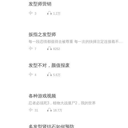
发型师营销
3
1.2万
扳指之发型师
每一段恋情都值得去被尊重 每一次的抉择注定连接着不同的命运 你是欣然接受还是挣扎摆脱？ 爱，本无错。错在你爱的人是否需要你的付出呢？而爱你的人是否真的爱错了呢？ 如果无错，为何回忆里只留下那些伤害呢？ 扑朔迷离的悬疑情感，在扳指二《发型师》中为您讲诉。 作者 李慕白（十四） 特别指定剧舞吧_斯宾演播 特别鸣谢：主播 青兔 后期制作 秦超越 ACTION工作室荣誉出品
7
8252
发型不对，颜值报废
4
5.6万
各种游戏视频
忍者必须死3，植物大战僵尸2，我的世界
31
18.7万
多发型肾结石如何预防