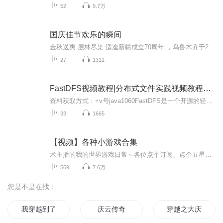
52
9.7万
国庆佳节欢乐的瞬间
金秋送爽 层林尽染 适逢新疆成立70周年 ，乌鲁木齐于2025年9月23日迎来党中央和习大大带领的慰问团。新疆各族群众欢欣鼓舞，热烈欢迎。
27
1311
FastDFS视频教程|分布式文件实践视频教程专题
资料获取方式：+v号java1060FastDFS是一个开源的轻量级分布式文件系统，它主要对文件进行管理，功能包括：文件存储、文件同步、文件访问(文件上传、文件下载)等，解决了大容量存储和负载均衡的问题，特别适合以文件为载体的在线服务，如相册网站、视频网站...
33
1665
【视频】各种小游戏合集
术主播的我的世界游戏日常～各位点个订阅、点个五星、点个关注再走～
569
7.6万
您是不是在找：
我穿越到了女频
庆云传奇
穿越之大庆帝国