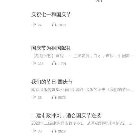
乐）
庆祝七一和国庆节
24
1818
国庆节为祖国献礼
【蔡蔡演艺】课程﹣-﹣主持表演，口才，声乐，中国舞，民族舞。独特的小舞台，专业的录音棚，每一位同学都能成为优秀的小明星。独特的教学模式，轻松上课，快乐学习！知名主持人，舞蹈家，高级教师任职授课！江南总校：河沟街42号三楼 18545856430江北分校...
215
1.7万
我们的节日-国庆节
南京出版传媒集团·南京出版社出版的图书《我们的节日》通过对中国节日文化和节日意义进行深度的挖掘，面向青少年群体构建独具特色的栏目内容，以此丰富春节、元宵节、清明节、端午节、七夕节、中秋节、重阳节等传统节日；六一节、教师节、国庆节等新兴节日的文化内涵和表现形式。促进青少年形成新的节日习俗，提升节日仪式感、认同感。音频作品由金陵朗读者联盟志愿者朗诵，南京音像出版社、金陵图书馆联合制作。
35
8076
二建市政冲刺，适合国庆节逆袭
2020年二级建造师市政专业1、从基础到密训冲刺V2、从精华课程到超压密押V3、0基础同步更新v4、持续更新到2020年考试V5、只要你跟着学让你一次稳拿证V6、渠道超压压题，超压三页纸等独家绝密压题!
36
2619