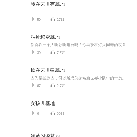
我在末世有基地
50
2711
独处秘密基地
你喜欢一个人听歌听电台吗？你喜欢在灯火阑珊的夜幕底下散步吗？你喜欢在下雨天一个人窝在房间里看喜欢的电影吗？如果你说喜欢，那我单方面的邀请你加入我的秘密基地啦。每天晚上，给我一首歌的时间。我是盏灯十里。一个想要做原创电台的“独处星”人。期待这里会成为我们的秘密基地。
30
7.5万
蜗在末世建基地
因为某些原因，何以居成为探索新世界小队中的一员。那是一个被遗弃的世界，数以万亿的丧尸怪物，暗黑生物充斥在世界的各个角落。那个世界，被称为暗黑大陆。当众人努力在末世拼搏生存，提升实力以寻找强大基地庇护的时候，最弱小最宅的那一只已经靠着自带房产成为末世房产大亨。至于众人心心念念的实力问题，当那只弱小的悠懒蜗牛走到哪身后都跟着一群神熗手，一群火箭兵，甚至一群机甲兵的时候，众人柠檬了我辛辛苦苦打丧尸，你却宅出一片天。系统，基建，末日，萌，甜，架空未来一只蜗牛精在末世建基地的故事...
67
2.7万
女孩儿基地
6
8899
洋葱闲谈基地