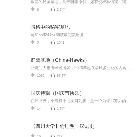
烟花的秘密基地，此专辑非原创，如有侵权私信我，我速删，凑字凑字
6
2.8万
暗格中的秘密基地
请加3592446766获取完美服务
3
1041
群鹰基地（China-Hawks）
亚特兰大老鹰球迷播客，2026年起在尝试多元化的内容（广州龙狮、足球等）
1060
68.3万
国庆特辑（国庆节快乐）
在评书界，小魏有个朋友叫刘鹏，是一个为评书努力的小伙子。在2021年国庆期间，他想弄个特辑，便烦劳我给他录个爱国题材的评书小段儿。这种事情，不是特殊情况，小魏一般不会拒绝，也就给其录了一个《鲁迅踢鬼》，等他传完，我再传到我的专辑里。另外，小...
14
1.6万
【四川大学】俞理明：汉语史
10
717