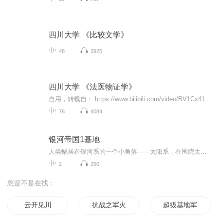
四川大学 《比较文学》
48
2925
四川大学 《法医物证学》
自用，转载自： https://www.bilibili.com/video/BV1Cx411f7jQ
76
4084
银河帝国1基地
人类蜗居在银河系的一个小角落——太阳系，在围绕太阳旋转的第三颗行星上，生活了十万年之久。 人类在这个小小的行星（他们称之为“地球”）上，建立了两百多个不同的行政区域（他们称之为“国家”），直到地球上诞生了第1个会思考的机器人。 在机器人的帮...
2
250
您是不是在找：
云开见川
抗战之军火基地
超级基地军火商