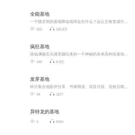
全能基地
一个级文明的基地降临地球会生什么？会让主角变成什么职业军火贩子还是跨企业总裁，或者一方霸主呢？
202
165.8万
疯狂基地
徐临渊被石头缝里蹦出来的一个神秘的未来高科技基地产品幸运地砸中了，他彪悍的人生开始了。各种生物资源与矿物资源就像空气任由呼吸，各种财富源源不断，还有一群人工智能的生物人小弟做助手，从此干掉英特尔、兼并埃克森、秒杀GE……工业帝王，全球霸主，从此不再是梦，没有比这更疯狂，事业财富双丰收，赚钱泡妞两不误。……新书《生化全球》正在火热连载，尽请新老书友前去围观！！
160
8.9万
发芽基地
碎片集合地影评分享、书单阅读、试音片段、音效后期、日记、生活感悟、时事新闻...世人攘攘，皆为利往有你同行，便是晴天
34
1877
异特龙的基地
5
5254