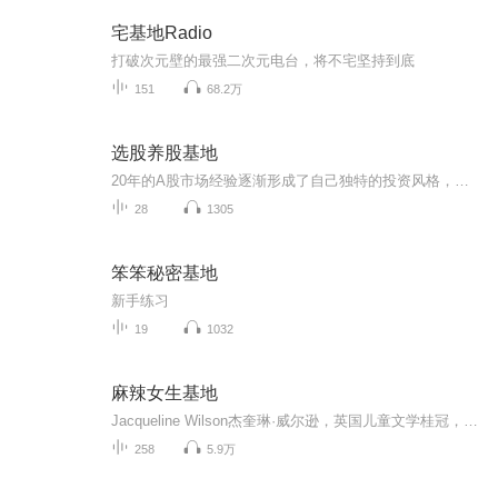
宅基地Radio
打破次元壁的最强二次元电台，将不宅坚持到底
151
68.2万
选股养股基地
20年的A股市场经验逐渐形成了自己独特的投资风格，投资是一场修行！股市有风险，投资需谨慎，本专辑仅作经验分享技术分析，不做任何投资建议，据此投资风险自负！
28
1305
笨笨秘密基地
新手练习
19
1032
麻辣女生基地
Jacqueline Wilson杰奎琳·威尔逊，英国儿童文学桂冠，也是英国图书馆年度借阅数最高的作家，作品超过七十本，单在英国一地就畅销超过两千万本。她擅长处理「麻烦」的主题──沮丧、犹豫、寂寞、恐惧等，但因为笔调像个孩子，语气幽默诙谐，反而深受大小读者的喜爱。作为“麻辣女生基地”的独立缔造者，当代最具人气的儿童文学作家、被誉为英国“辣奶”、“图书馆女皇”的杰奎琳.威尔逊（Jacqueline Wilson）,她的作品不仅深受读者喜爱，也频获好评，曾获得英国《卫报...
258
5.9万