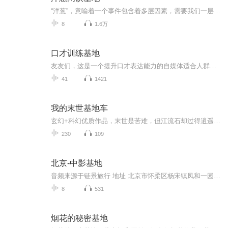
“洋葱”，意喻着一个事件包含着多层因素，需要我们一层层地剥开，从不同层面、角度去观察，才能看到其真正本质，让人在幽默中思索。以讽刺性幽默的故事作为引子，探讨事件真实情况，挖掘背后的深刻内涵，引导听众从不同角度发现事件的真相，并联系到自己...
8
1.6万
口才训练基地
友友们，这是一个提升口才表达能力的自媒体适合人群：想改善口才表达的宝子们节目主题：朗读训练、绕口令、述思用等丰富内容更新频率：每日一更，欢迎大家订阅️主播寄语：坚持 100 天，见证自己的蜕变我会不定期在评论中抽取大家的问题，在节目中解答哦，...
41
1421
我的末世基地车
玄幻+科幻优质作品，末世是苦难，但江流石却过得逍遥自在，任凭外面僵尸如潮，江流石有大餐吃，有软床睡，任凭你生无可恋的校花美女，上来住几天也会对生命充满希望。末世即将到来，江流石意外得到了一个可以让交通工具改装升级的黑科技。扫描一下，立刻就...
230
109
北京-中影基地
音频来源于链景旅行 地址 北京市怀柔区杨宋镇凤和一园8号 票价描述 暂无 开放时间 暂无 乘车信息 1、北京东直门公交枢纽大厅内，乘坐866路（东直门-雁栖开发区）公交车，中影基地站下车即到。2、北京东直门长途汽车站乘916、936在南华市场下，马路对面换东...
8
531
烟花的秘密基地