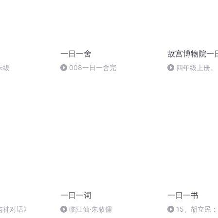
一日一舍
故宫博物院一
朱绂
008一日一舍完
四年级上册。
一日一词
一日一书
与神对话》
临江仙·朱敦儒
15、胡立民