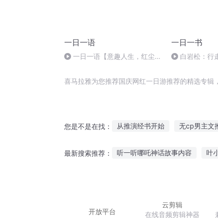
一日一语
一日一书
一日一语【意趣人生，红尘炼
白岩松：行
心】
喜马拉雅为您推荐国庆网红一日游推荐的精选专辑
从推演经书开始
无cp男主文
您是不是在找：
快穿BG甜文推荐
大庆皇太子
听一听哪吒神话故事内容
叶
最新搜索推荐：
推荐/这些年我见过的好文
重
少年听江南雨的故事
多听故
黑暗实验故事在线听
专家讲
云剪辑
开放平台
在线音频剪辑神器