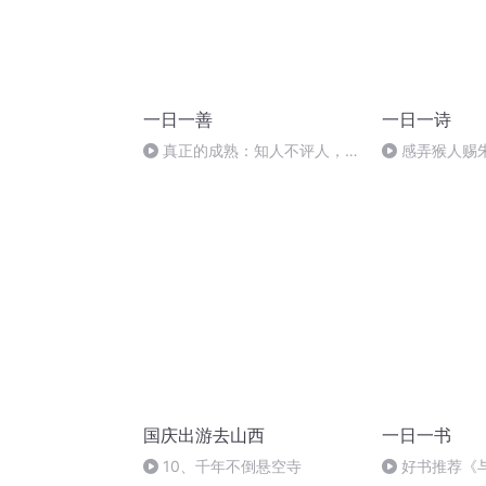
一日一善
一日一诗
真正的成熟：知人不评人，明
感弄猴人赐
理不争理 主播：四季暖阳.373
号wav
国庆出游去山西
一日一书
10、千年不倒悬空寺
好书推荐《