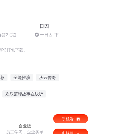
一日囚
答2 (完)
一日囚-下
P3打包下载。
推荐
全能推演
庆云传奇
推的崛起之路
推文耽美文推荐
血荐云菁
欢乐篮球故事在线听
听故事好吗视频
听妈妈讲故事32集
手机端
企业版
员工学习，企业买单
电脑端