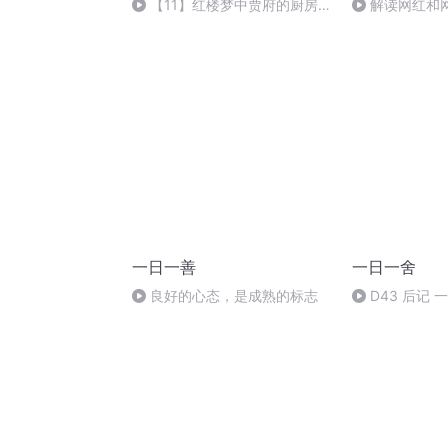
【11】红楼梦中贾府的厨房如
解读网红和
何贪污？（贾府一日游）
一日一善
一日一舍
良好的心态，是成熟的标志
D43 后记
舍，又是一舍