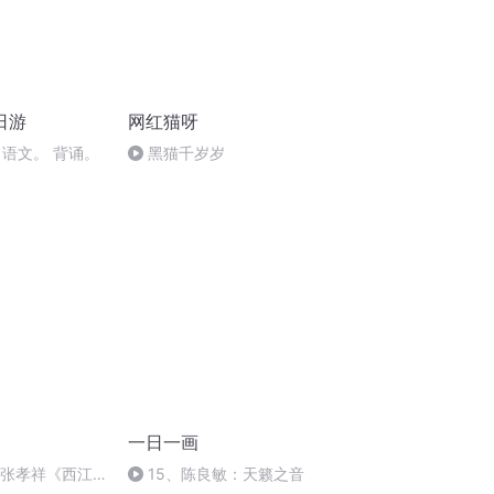
日游
网红猫呀
 语文。 背诵。
黑猫千岁岁
一日一画
：张孝祥《西江
15、陈良敏：天籁之音