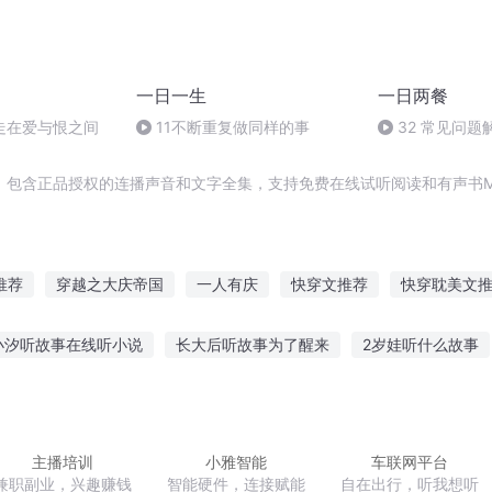
一日一生
一日两餐
走在爱与恨之间
11不断重复做同样的事
32 常见问题解
，包含正品授权的连播声音和文字全集，支持免费在线试听阅读和有声书M
推荐
穿越之大庆帝国
一人有庆
快穿文推荐
快穿耽美文
推荐快穿言情文
原创类耽美合集推荐
血荐神农
一名网
小汐听故事在线听小说
长大后听故事为了醒来
2岁娃听什么故事
庆儿女
血荐众生
推荐综穿言情文
事少走弯路
神秘惊奇故事在线听
酒吧梦幻故事在线听
唱老歌
故事鬼故事在线听
课本离谱故事在线听
阿布故事全部故事免费听
主播培训
小雅智能
车联网平台
兼职副业，兴趣赚钱
智能硬件，连接赋能
自在出行，听我想听