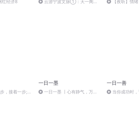
网红经济8
云游宁波文脉①：天一阁，
【夜听】情绪
世代藏书，守住华夏千年文脉
_01_缩混
一日一墨
一日一善
 一步，接着一步;一
一日一墨 丨心有静气，万事
当你成功时，
从容✨