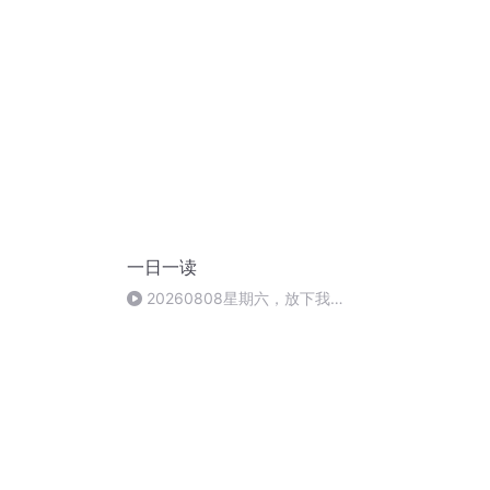
》
一日一读
20260808星期六，放下我
执，活出每一天的自在与喜悦