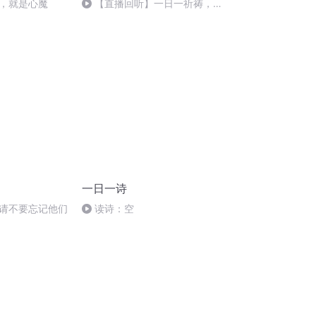
，就是心魔
【直播回听】一日一祈祷，开
拓思维，活出精彩
一日一诗
请不要忘记他们
读诗：空