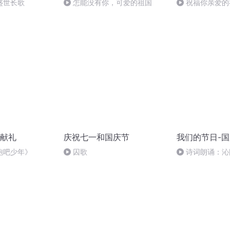
盛世长歌
怎能没有你，可爱的祖国
祝福你亲爱的
献礼
庆祝七一和国庆节
我们的节日-
跑吧少年》
囚歌
诗词朗诵：沁
读者：张继军