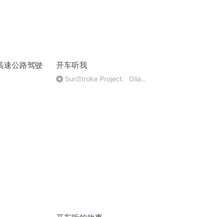
高速公路驾驶
开车听我
SunStroke Project、Olia
Tira - Run Away (萨克斯版纯音
乐)