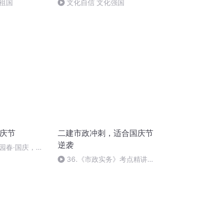
祖国
文化自信 文化强国
国庆节
二建市政冲刺，适合国庆节
逆袭
园春·国庆，朗
36.《市政实务》考点精讲第
36节课_2020926212025