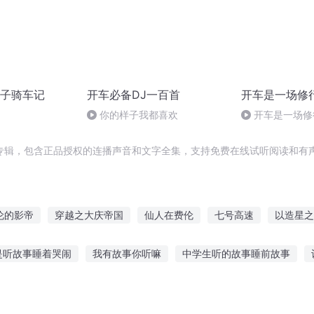
子骑车记
开车必备DJ一百首
开车是一场修
你的样子我都喜欢
开车是一场修
专辑，包含正品授权的连播声音和文字全集，支持免费在线试听阅读和有声
伦的影帝
穿越之大庆帝国
仙人在费伦
七号高速
以造星之
重庆儿女
极速赛车
穿越费伦游记
最高赦免
武神速成
是听故事睡着哭闹
我有故事你听嘛
中学生听的故事睡前故事
传奇深渊车神
的长故事线听
听故事能入迷的句子
搞笑的小故事哪里听
好玩