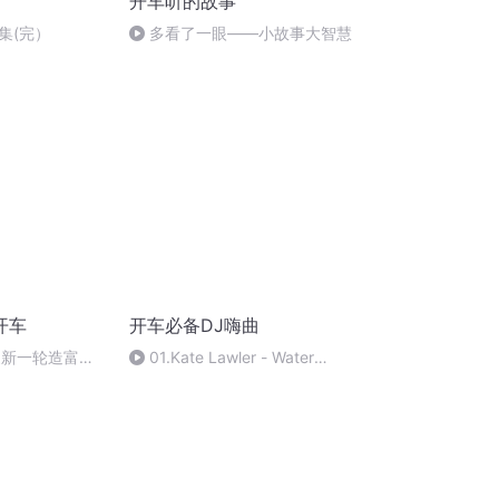
开车听的故事
集(完）
多看了一眼——小故事大智慧
开车
开车必备DJ嗨曲
国家新一轮造富潮
01.Kate Lawler - Water
Baby Original mix.mp3