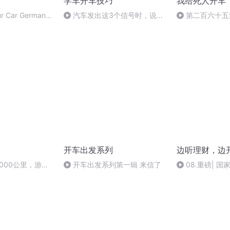
学车开车技巧
我给死人开车
ur Car German -
汽车发出这3个信号时，说明
第二百六十五
要换火花塞了，晚了就得大修发
动机了
开车出发系列
边听理财，边
0000公里，游遍
开车出发系列第一辑 来信了
08.重磅| 
线路分享
的到来