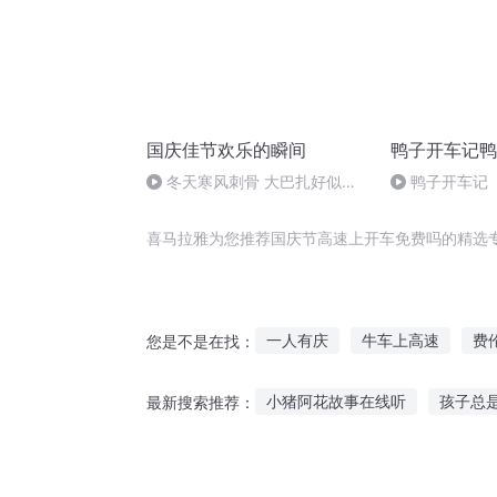
国庆佳节欢乐的瞬间
鸭子开车记鸭
冬天寒风刺骨 大巴扎好似温
鸭子开车记
暖的春天
喜马拉雅为您推荐国庆节高速上开车免费吗的精选
一人有庆
牛车上高速
费
您是不是在找：
庆云传奇
你是我浪费的青春
小猪阿花故事在线听
孩子总
最新搜索推荐：
超高校级的加速世界
流光速
幼儿午睡听故事的意义
公主