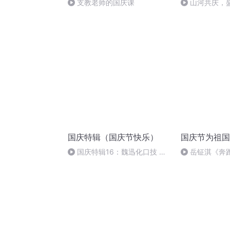
支教老师的国庆课
山河共庆，
国庆特辑（国庆节快乐）
国庆节为祖国
国庆特辑16：魏迅化口技 二
岳钲淇《奔
胡 东方红+一般唱法和原生态