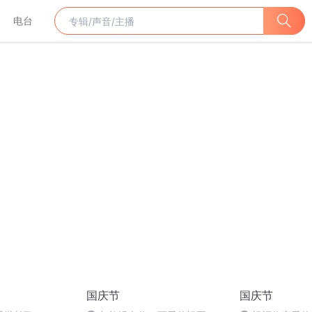
电台
国庆节
国庆节