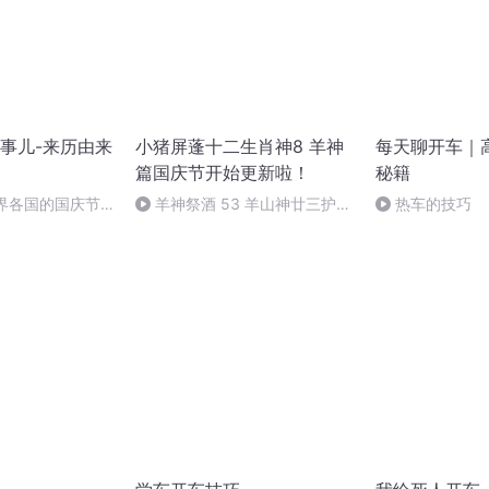
事儿-来历由来
小猪屏蓬十二生肖神8 羊神
每天聊开车｜
篇国庆节开始更新啦！
秘籍
世界各国的国庆节-
羊神祭酒 53 羊山神廿三护祭
热车的技巧
事儿
坛 敬天地白泽做祭酒（4）