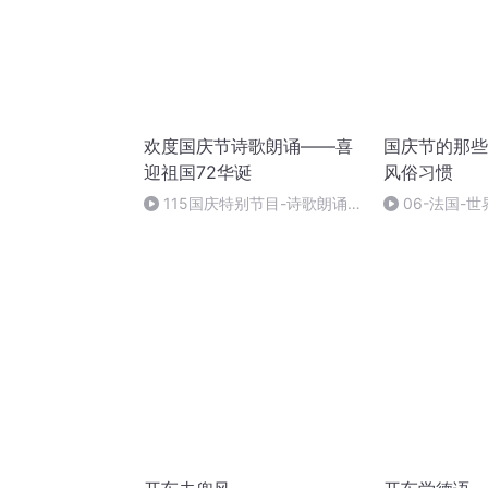
欢度国庆节诗歌朗诵——喜
国庆节的那些
迎祖国72华诞
风俗习惯
115国庆特别节目-诗歌朗诵-
06-法国-
中国梦
国庆节的那些