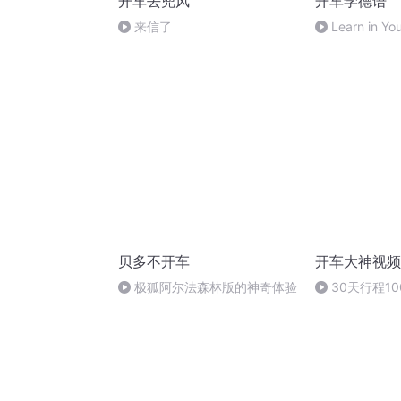
开车去兜风
开车学德语
来信了
Learn in Yo
Lesson 55
贝多不开车
开车大神视频
极狐阿尔法森林版的神奇体验
30天行程1
全新疆的自驾