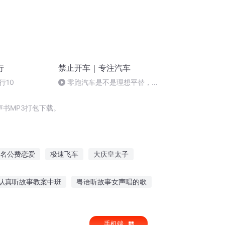
行
禁止开车｜专注汽车
行10
零跑汽车是不是理想平替，他
们自己生气吗？丨2025上海车
展
书MP3打包下载。
名公费恋爱
极速飞车
大庆皇太子
系统
青春免不了犯二
费城之魂
认真听故事教案中班
粤语听故事女声唱的歌
的故事讲给男友听
听老红军故事的感受
手机端