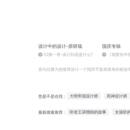
设计中的设计-原研哉
国庆专辑
02第一章-设计到底是什么?
《我爱你中
喜马拉雅为您推荐设计一个国庆节宴席菜单的精选
大明帝国设计师
死神设计师
您是不是在找：
网游之神宠设计师
大设计师
听老王讲隋朝的故事
女孩听
最新搜索推荐：
异世设计师
全能设计师
认真听故事的模样作文
听故