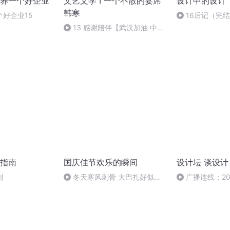
养一个好企业
文艺文学 I 一个不散的宴席
设计中的设计
韩寒
好企业15
16后记（完
13 感谢陪伴【武汉加油 中国
加油】
指南
国庆佳节欢乐的瞬间
设计坛 谈设计
划
冬天寒风刺骨 大巴扎好似温
广播连线：20
暖的春天
届室内设计大赛