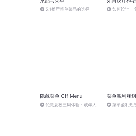
菜品与菜单
如何设计和培
5.1餐厅菜单菜品的选择
如何设计一个
隐藏菜单 Off Menu
菜单赢利规划
伦敦夏校三周体验：成年人没
菜单盈利规
有暑假就创造一个 | 隐藏菜单
23