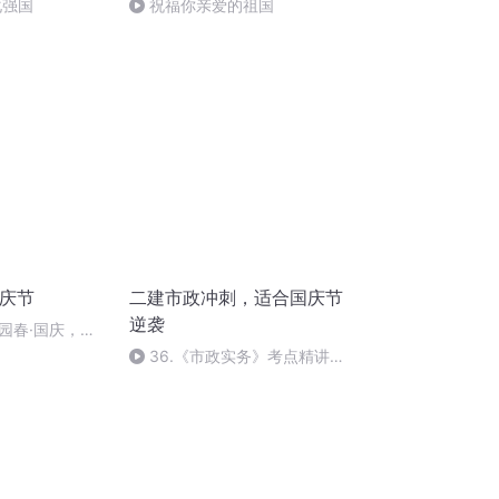
化强国
祝福你亲爱的祖国
国庆节
二建市政冲刺，适合国庆节
逆袭
园春·国庆，朗
36.《市政实务》考点精讲第
36节课_2020926212025