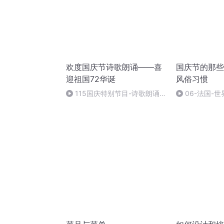
欢度国庆节诗歌朗诵——喜
国庆节的那些
迎祖国72华诞
风俗习惯
115国庆特别节目-诗歌朗诵-
06-法国-
中国梦
国庆节的那些