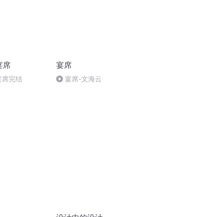
宴席
宴席
宴席完结
宴席-文海云