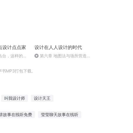
点设计点点家
设计在人人设计的时代
岛台，这样的装
第六章 地图法与场所营造
？
（事情的视觉呈现和形态呈现）
书MP3打包下载。
叫我设计师
设计天王
设计师的奇异人生
神灵设计师
讲故事在线听免费
莹莹聊天故事在线听
在哪可以听免费故事视频