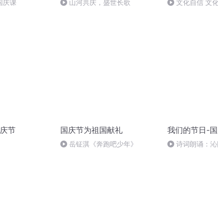
国庆课
山河共庆，盛世长歌
文化自信 文
庆节
国庆节为祖国献礼
我们的节日-
岳钲淇《奔跑吧少年》
诗词朗诵：沁
读者：张继军