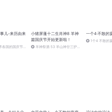
事儿-来历由来
小猪屏蓬十二生肖神8 羊神
一个4·不散的
篇国庆节开始更新啦！
1个4 不散的
世界各国的国庆节-
羊神祭酒 53 羊山神廿三护祭
事儿
坛 敬天地白泽做祭酒（4）