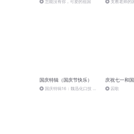
怎能没有你，可爱的祖国
支教老师的
国庆特辑（国庆节快乐）
庆祝七一和国
国庆特辑16：魏迅化口技 二
囚歌
胡 东方红+一般唱法和原生态