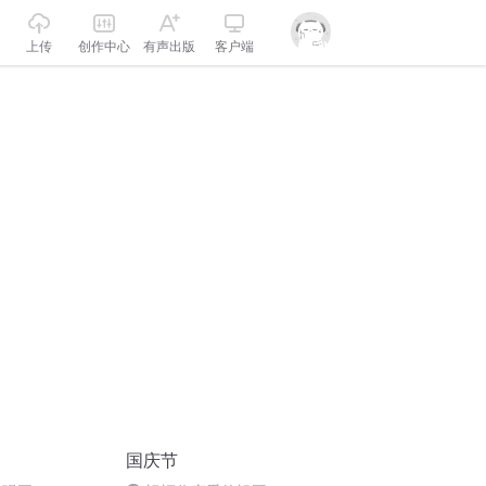
上传
创作中心
有声出版
客户端
国庆节