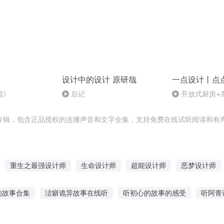
设计中的设计 原研哉
一点设计丨点
国》
后记
开放式厨房+
修设计你喜欢吗
专辑，包含正品授权的连播声音和文字全集，支持免费在线试听阅读和有声
重生之最强设计师
生命设计师
超能设计师
恶梦设计师
爱的设计学
灵异空间设计师
最佳首席设计师
设计者学会
的故事合集
洁癖诡异故事在线听
听初心的故事的感受
听阿青
主神世界设计师
我的人设不简单
事忆传统主题活动
桑杰故事听安泪桥
小帅讲故事老故事免费听