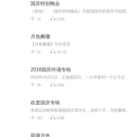
国庆特别晚会
《原创》：《国庆特别晚会》为展现国庆的喜庆与祖国的深情我将以具体的场景切入从清晨升旗的庄严到街头巷尾的欢庆到历史与当下的交融，用优美的笔触传递对祖国的热爱与自豪！用诗歌和情感美文形式，歌颂祖国的繁荣富强，祝人民幸福安康！
12
2.9万
月色阑珊
【月色阑珊】节目录音
81
13.7万
2018国庆吟诵专辑
2018年10月1日，正值国庆日。一大早看到一个公号文章，正是文天祥的《己卯十月一日至燕越五日罹狴犴有感而赋》。当然，彼十一非当今的十一。不过数字的巧合还是让人感触，今天拿来读一读，体味一番历史英杰的民族情怀，恰也当时。 根据诗题来看，这组诗是写于十月一日至十月五日之间，是文天祥被俘之后所作，这些诗作不仅有凛凛正气，更也能看的到他百端交集的复杂情感。另一首于右任先生的《望大陆》，微信公号有称《望乡》，一句“山之上国之殇”荡气回肠，一并兴起拿来读了一读。仓促间多有瑕疵...
38
2592
欢度国庆专辑
本辑以诗歌和歌颂祖国文章为主，金秋十月，丹桂飘香，在这个充满丰收喜悦的季节里，我们满怀激动和自豪，迎来了中华人民共和国76周年华诞。这不仅是一个庄重的纪念日，更是全体中华儿女共同欢庆的盛大的节日，承载着深厚的民族情感和历史意义.
167
6788
荷塘月色