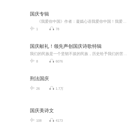
国庆专辑
《我爱你中国》作者：凝嫣心语我爱你中国！我爱你春天蓬勃的秧苗；我爱你秋日金黄的硕果。我爱你中国！我爱你青松气质，我爱你红梅品格！我爱你家乡的甜蔗好像乳汁滋润着我的心窝。我爱你中国，我要把最美的歌儿献给你，我的母亲我的祖国。我爱你中国，我爱...
1
78
国庆献礼！领先声创国庆诗歌特辑
我们的民族是一个坚韧不拔的民族，历史给予我们的苦难都变成了闪着金光的勋章！我们的国家是一个龙腾虎跃的国家，那条巨龙正以不可阻挡之势崛起于神奇的东方！------------------------------------------------值此祖国70周年华诞之际，领先声创以诗歌向祖国献礼！用我们的声音、用我们的热血、用我们的灵魂诵读经典爱国篇章，歌颂我们的祖国！永远繁荣富强！
8
6076
刑法国庆
26
1.7万
国庆美诗文
108
4173