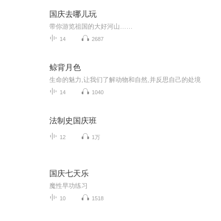
国庆去哪儿玩
带你游览祖国的大好河山……
14
2687
鲸背月色
生命的魅力,让我们了解动物和自然,并反思自己的处境
14
1040
法制史国庆班
12
1万
国庆七天乐
魔性早功练习
10
1518