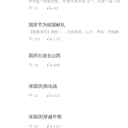
本书是一部散文集，为“散文家文丛”之一，以第一篇《垓下的月色》题名为书名。散文集共收录四十余篇精美散文，共分三辑：细雨骑驴、书生情怀和谷生郊野。散文集以历史典故、人文胜景、地方风俗等为主题，如《垓下的月色》《凤凰之夜》《清香徽州》等，用...
14
413
国庆节为祖国献礼
【蔡蔡演艺】课程﹣-﹣主持表演，口才，声乐，中国舞，民族舞。独特的小舞台，专业的录音棚，每一位同学都能成为优秀的小明星。独特的教学模式，轻松上课，快乐学习！知名主持人，舞蹈家，高级教师任职授课！江南总校：河沟街42号三楼 18545856430江北分校...
215
1.7万
国庆出游去山西
10
5805
张国庆|舆论战
22
4713
张国庆|穿越牛熊
91
4.2万