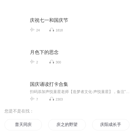
庆祝七一和国庆节
24
1818
月色下的思念
2
300
国庆诵读打卡合集
扫码添加声悦童星老师【造梦者文化-声悦童星】，备注“诵读打卡”报名，已添加好友的，直接发送“诵读打卡”报名，报名成功后进入社群。
7
2303
您是不是在找：
普天同庆
庆之的野望
庆阳成长手札