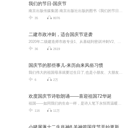
我们的节日-国庆节
南京出版传媒集团·南京出版社出版的图书《我们的节日》通过对中国节日文化和节日意义进行深度的挖掘，面向青少年群体构建独具特色的栏目内容，以此丰富春节、元宵节、清明节、端午节、七夕节、中秋节、重阳节等传统节日；六一节、教师节、国庆节等新兴节日的文化内涵和表现形式。促进青少年形成新的节日习俗，提升节日仪式感、认同感。音频作品由金陵朗读者联盟志愿者朗诵，南京音像出版社、金陵图书馆联合制作。
35
8076
二建市政冲刺，适合国庆节逆袭
2020年二级建造师市政专业1、从基础到密训冲刺V2、从精华课程到超压密押V3、0基础同步更新v4、持续更新到2020年考试V5、只要你跟着学让你一次稳拿证V6、渠道超压压题，超压三页纸等独家绝密压题!
36
2619
国庆节的那些事儿-来历由来风俗习惯
我们伟大的祖国母亲就要过生日了,也是小朋友、大朋友们最喜欢的“国庆小长假”或说“黄金周”还有说”国庆7天乐”的，说法真是不一而足。那么“国庆节”是怎么来的？自古以来国庆节怎么庆贺？新中国国庆节的来历，以及新中国国庆节的庆贺方式又有哪些呢？ ...
6
2万
欢度国庆节诗歌朗诵——喜迎祖国72华诞
祖国——如同我们的生命一样，是诗人笔下永恒而温暖的主题。在祖国72周年华诞来临之际，特创建这个诗歌朗诵专辑，诵读经典爱国篇章，和大家一起歌颂祖国，向国庆的献礼！祝愿伟大的祖国繁荣富强，祝愿大家国庆节快乐，度过平安快乐的黄金周假期！
116
11万
小猪屏蓬十二生肖神8 羊神篇国庆节开始更新啦！