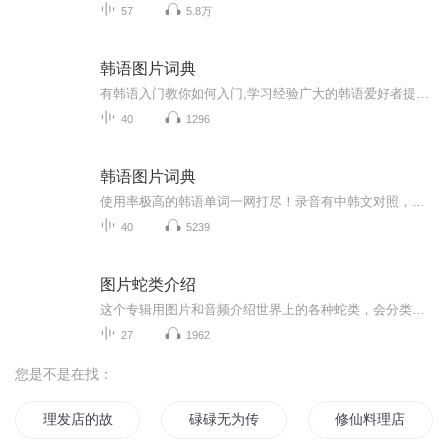
57
5.8万
韩语图片词典
有韩语入门教你如何入门,学习经验广大的韩语爱好者提供自己学习的心得体会;韩语词汇包含各类词汇满足你各个方面的需求;韩语阅读:韩国古今各种书籍、童话、谚语等的阅读;韩语...
40
1296
韩语图片词典
使用率极高的韩语单词一网打尽！录音有中韩文对照，方便同学们在路上收听磨耳朵！更多韩语学习的内容，欢迎关注订阅“韩语助手FM” ：）
40
5239
图片蛇类介绍
这个专辑用图片和音频介绍世界上的各种蛇类，会分类别介绍，如有错误欢迎指正。
27
1962
您是不是在找：
理发店的故事
碌碌无为传
修仙料理店