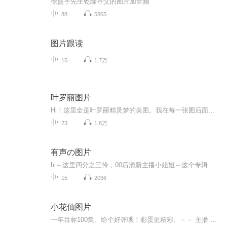
徐盛宇先生乾隆寻父的图片加音频
88
5865
图片跟读
15
1.7万
叶罗丽图片
Hi！这里全是叶罗丽精灵梦的美图。我在每一张图后面都给大家留了点时间让大家把喜欢的图保存下来。如果你觉得这个图不太清晰，你可以私信找我要原图哦！
23
1.8万
有声の图片
hi～这里四分之三怜，00后清新主播小姐姐～这个专辑是由四分之三怜与微笑小熊工作室合作出版，由于都是千怜的工作室，所以质量保障十分，如果您恶意差评，说明您眼睛要么是x了，要么就是您道德有问题～好啦，也当作是千怜500粉丝的福利专辑叭别对我说我喜欢你你廉价的喜欢抵不上夏天的一根雪糕
15
2036
小花仙图片
一年目标100集。给个好评呗！彩蛋更精彩。－－ 主播 贝瑞吖也叫逆光小爱