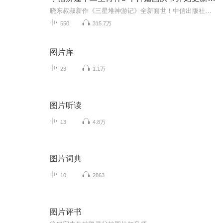
晓东叔叔新作《三星堆神游记》全新面世！中信出版社出版！京东当当淘宝均有售！点蓝色字收听——《小猪屏蓬爆笑日记2024》《小猪屏蓬爆笑日记2》《小猪屏蓬爆笑日记1》让你笑得喘不上气！《我进故宫当富翁——小猪屏蓬故宫财商笔记》教你成为大富翁！《小...
550
315.7万
图片库
23
1.1万
图片听读
13
4.8万
图片词典
10
2863
图片评书