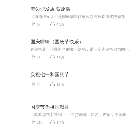
海边理发店 荻原浩
《海边理发店》是国民畅销作家荻原浩获直木奖的短篇小说集。一家原本顾客如织的理发店，不知为何从市中心搬来了这僻静的海边，只有店主一个人在打理。人们怀着不为人知的秘密到来。店主一边理发，一边为你讲述顾客们留下的故事。在结婚前打算鼓起勇气见见...
17
4.1万
国庆特辑（国庆节快乐）
在评书界，小魏有个朋友叫刘鹏，是一个为评书努力的小伙子。在2021年国庆期间，他想弄个特辑，便烦劳我给他录个爱国题材的评书小段儿。这种事情，不是特殊情况，小魏一般不会拒绝，也就给其录了一个《鲁迅踢鬼》，等他传完，我再传到我的专辑里。另外，小...
14
1.6万
庆祝七一和国庆节
24
1818
国庆节为祖国献礼
【蔡蔡演艺】课程﹣-﹣主持表演，口才，声乐，中国舞，民族舞。独特的小舞台，专业的录音棚，每一位同学都能成为优秀的小明星。独特的教学模式，轻松上课，快乐学习！知名主持人，舞蹈家，高级教师任职授课！江南总校：河沟街42号三楼 18545856430江北分校...
215
1.7万