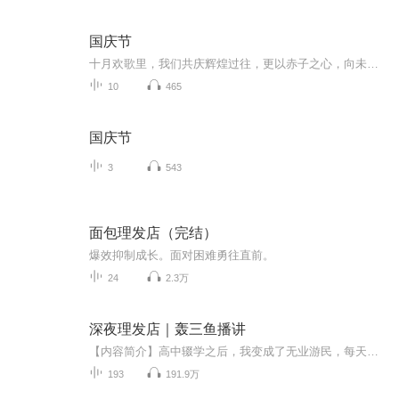
国庆节
十月欢歌里，我们共庆辉煌过往，更以赤子之心，向未来书写滚烫的誓言——这盛世，值得我们以热爱相拥。
10
465
国庆节
3
543
面包理发店（完结）
爆效抑制成长。面对困难勇往直前。
24
2.3万
深夜理发店｜轰三鱼播讲
【内容简介】高中辍学之后，我变成了无业游民，每天玩玩游戏，看看电影，无所事事！爸妈看我这样下去也不是个办法，就托人给我找了一个工作，让我跟人去学理发，这好歹也是一门手艺，学好了娶妻生子，养家糊口都不成问题，我欣然接受了！但是，来了没几天...
193
191.9万