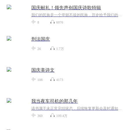
国庆献礼！领先声创国庆诗歌特辑
我们的民族是一个坚韧不拔的民族，历史给予我们的苦难都变成了闪着金光的勋章！我们的国家是一个龙腾虎跃的国家，那条巨龙正以不可阻挡之势崛起于神奇的东方！------------------------------------------------值此祖国70周年华诞之际，领先声创以诗歌向祖国献礼！用我们的声音、用我们的热血、用我们的灵魂诵读经典爱国篇章，歌颂我们的祖国！永远繁荣富强！
8
6076
刑法国庆
26
1.7万
国庆美诗文
108
4173
我当夜车司机的那几年
该书属于未正常完结状态，后续恢复更新会及时通知大家，十分抱歉~【内容简介】胡波本是个普通的出租车司机，无意间陷入了不可告人的绝境，在一次次地困惑，迷糊，纷争中结实了各类大师，先生，并准备在他们的帮扶下，决定一路向着真相跃进，但大师们相继出...
360
100.4万