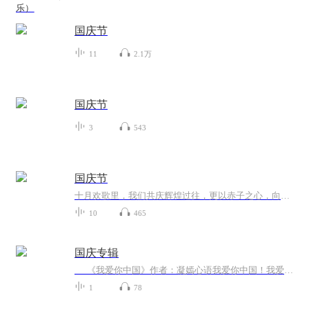
乐）
国庆节
11
2.1万
国庆节
3
543
国庆节
十月欢歌里，我们共庆辉煌过往，更以赤子之心，向未来书写滚烫的誓言——这盛世，值得我们以热爱相拥。
10
465
国庆专辑
《我爱你中国》作者：凝嫣心语我爱你中国！我爱你春天蓬勃的秧苗；我爱你秋日金黄的硕果。我爱你中国！我爱你青松气质，我爱你红梅品格！我爱你家乡的甜蔗好像乳汁滋润着我的心窝。我爱你中国，我要把最美的歌儿献给你，我的母亲我的祖国。我爱你中国，我爱...
1
78