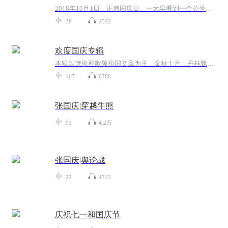
2018年10月1日，正值国庆日。一大早看到一个公号文章，正是文天祥的《己卯十月一日至燕越五日罹狴犴有感而赋》。当然，彼十一非当今的十一。不过数字的巧合还是让人感触，今天拿来读一读，体味一番历史英杰的民族情怀，恰也当时。 根据诗题来看，这组诗是写于十月一日至十月五日之间，是文天祥被俘之后所作，这些诗作不仅有凛凛正气，更也能看的到他百端交集的复杂情感。另一首于右任先生的《望大陆》，微信公号有称《望乡》，一句“山之上国之殇”荡气回肠，一并兴起拿来读了一读。仓促间多有瑕疵...
38
2592
欢度国庆专辑
本辑以诗歌和歌颂祖国文章为主，金秋十月，丹桂飘香，在这个充满丰收喜悦的季节里，我们满怀激动和自豪，迎来了中华人民共和国76周年华诞。这不仅是一个庄重的纪念日，更是全体中华儿女共同欢庆的盛大的节日，承载着深厚的民族情感和历史意义.
167
6788
张国庆|穿越牛熊
91
4.2万
张国庆|舆论战
22
4713
庆祝七一和国庆节