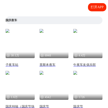
打开APP
国庆夜车
30.1万
6948
4.4万
子夜车站
里斯本夜车
午夜车友俱乐部
1.6万
4542
1726
国庆特辑（国庆节快
国庆节
国庆节