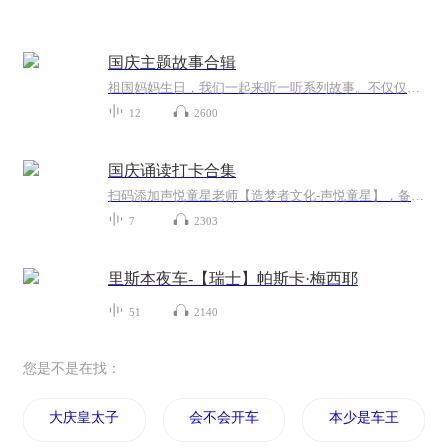
国庆主题故事合辑
祖国妈妈生日，我们一起来听一听系列故事。不仅仅有《我的祖国》，还有红军故事，也有关于战争的故事，让大家体会到和平年代的不易。
12
2600
国庆诵读打卡合集
扫码添加声悦童星老师【造梦者文化-声悦童星】，备注“诵读打卡”报名，已添加好友的，直接发送“诵读打卡”报名，报名成功后进入社群。
7
2303
里斯本夜车-【瑞士】帕斯卡·梅西耶
51
2140
您是不是在找：
大庆皇太子
会不会开车啊
本少是车王