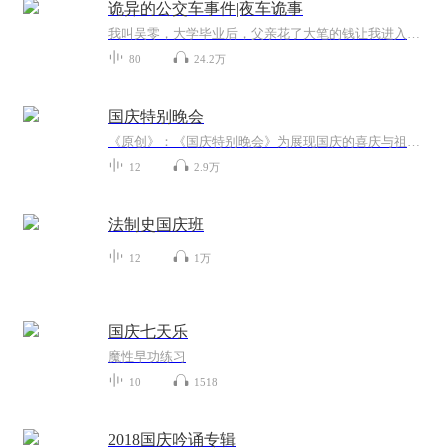
诡异的公交车事件|夜车诡事
我叫吴零，大学毕业后，父亲花了大笔的钱让我进入了北京市的三联公交公司上班。起初，我不明白为什么身为农民的父亲却要花这么多钱让我当一名普通的公交司机。但是，随着我上班后的第一天开始，我仿佛进入了一个怪圈当中，一幕幕离奇诡异的事情不断上演。...
80
24.2万
国庆特别晚会
《原创》：《国庆特别晚会》为展现国庆的喜庆与祖国的深情我将以具体的场景切入从清晨升旗的庄严到街头巷尾的欢庆到历史与当下的交融，用优美的笔触传递对祖国的热爱与自豪！用诗歌和情感美文形式，歌颂祖国的繁荣富强，祝人民幸福安康！
12
2.9万
法制史国庆班
12
1万
国庆七天乐
魔性早功练习
10
1518
2018国庆吟诵专辑