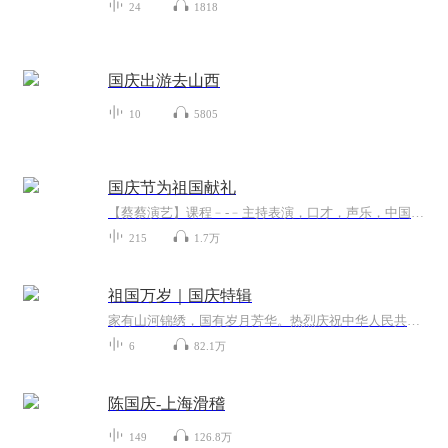
24
1818
国庆出游去山西
10
5805
国庆节为祖国献礼
【蔡蔡演艺】课程﹣-﹣主持表演，口才，声乐，中国舞，民族舞。独特的小舞台，专业的录音棚，每一位同学都能成为优秀的小明星。独特的教学模式，轻松上课，快乐学习！知名主持人，舞蹈家，高级教师任职授课！江南总校：河沟街42号三楼 18545856430江北分校...
215
1.7万
祖国万岁｜国庆特辑
家有山河锦绣，国有岁月芳华。热烈庆祝中华人民共和国成立73周年！
6
82.1万
陈国庆-上海滑稽
149
126.8万