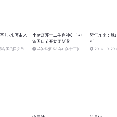
事儿-来历由来
小猪屏蓬十二生肖神8 羊神
紫气东来：魏
篇国庆节开始更新啦！
析
世界各国的国庆节-
羊神祭酒 53 羊山神廿三护祭
2016-10-
事儿
坛 敬天地白泽做祭酒（4）
半场