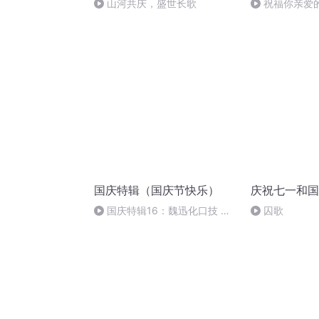
山河共庆，盛世长歌
祝福你亲爱
国庆特辑（国庆节快乐）
庆祝七一和国
国庆特辑16：魏迅化口技 二
囚歌
胡 东方红+一般唱法和原生态