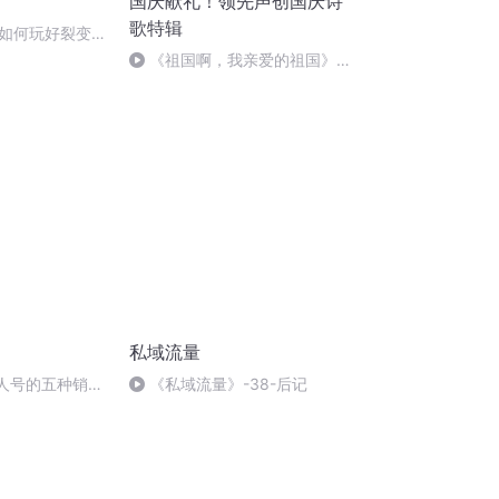
国庆献礼！领先声创国庆诗
歌特辑
如何玩好裂变营
《祖国啊，我亲爱的祖国》温
婉
私域流量
个人号的五种销售
《私域流量》-38-后记