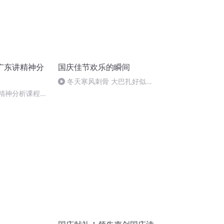
广东讲精神分
国庆佳节欢乐的瞬间
冬天寒风刺骨 大巴扎好似温
暖的春天
29 精神分析课程下