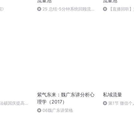
流量池
流量池
国》
25 总结-5分钟系统回顾流量
【直播回听】
池思维方法论
销
紫气东来：魏广东讲分析心
私域流量
理学（2017）
成法硕国庆提高班
第1节 微信
模式
06魏广东讲荣格