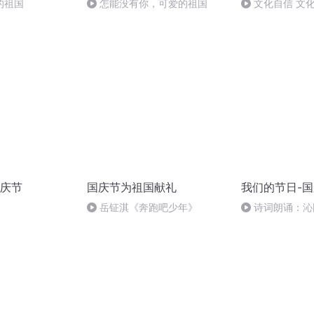
的祖国
怎能没有你，可爱的祖国
文化自信 文
庆节
国庆节为祖国献礼
我们的节日-
岳钲淇《奔跑吧少年》
诗词朗诵：沁
读者：张继军