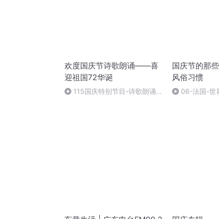
欢度国庆节诗歌朗诵——喜
国庆节的那些
迎祖国72华诞
风俗习惯
115国庆特别节目-诗歌朗诵-
06-法国-
中国梦
国庆节的那些