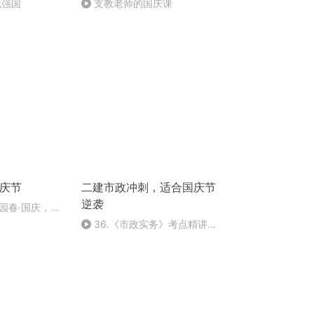
化强国
支教老师的国庆课
国庆节
二建市政冲刺，适合国庆节
逆袭
园春·国庆，朗
36.《市政实务》考点精讲第
36节课_2020926212025