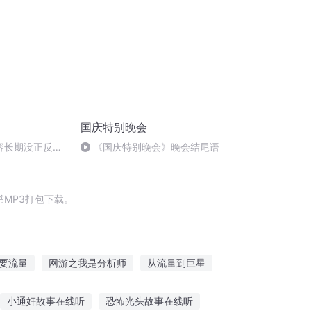
国庆特别晚会
做内容长期没正反
《国庆特别晚会》晚会结尾语
，如何打通持续
MP3打包下载。
要流量
网游之我是分析师
从流量到巨星
奇
一人有庆
穿越之大庆帝国
小通奸故事在线听
恐怖光头故事在线听