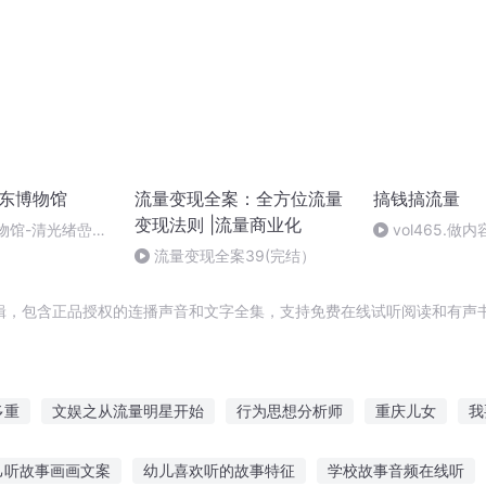
广东博物馆
流量变现全案：全方位流量
搞钱搞流量
变现法则 |流量商业化
博物馆-清光绪嵒华
vol465.
馈、越做越内耗
流量变现全案39(完结）
变现飞轮？
辑，包含正品授权的连播声音和文字全集，支持免费在线试听阅读和有声书
多重
文娱之从流量明星开始
行为思想分析师
重庆儿女
我
烦恼分析师
修真分析帝
我快没流量啦
超流量巨星
庆云传
己听故事画画文案
幼儿喜欢听的故事特征
学校故事音频在线听