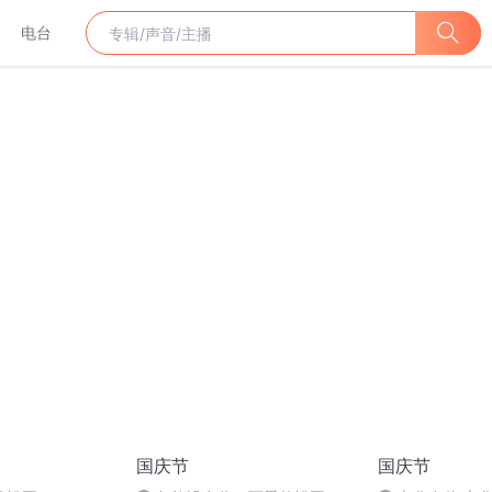
电台
国庆节
国庆节