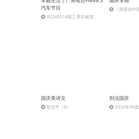
车载生活 | 广东电台FM99.3
国庆专辑
汽车节目
《我爱你中
20240514陈工养车秘笈
（2）
国庆美诗文
刑法国庆
想北平（6）
2020年华
刑法陈 (26)