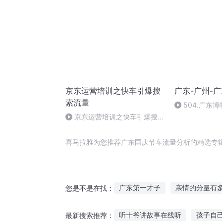
京东运营培训之快车引爆搜
广东-广州-
索流量
504.广东
四象砚
京东运营培训之快车引爆搜索
流量（8）
喜马拉雅为您推荐广东国庆节车流量分析的精选专
广东第一才子
亲情的分量有
您是不是在找：
模拟分析大师
下流力量
听十爷讲故事在线听
孩子自
最新搜索推荐：