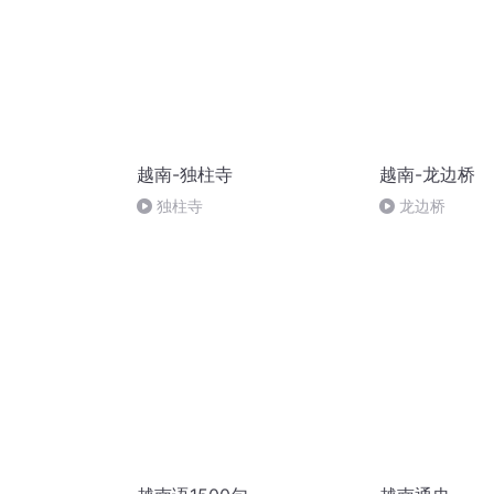
越南-独柱寺
越南-龙边桥
独柱寺
龙边桥