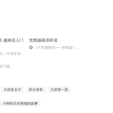
语 越南语入门
世图越南语听读
《大学越南语——初级篇》听
力题.08
语（学更多加微
打包下载。
大庆皇太子
庆云传奇
大庆第一恶
门庆
水浒西门庆
庆元纪年
小狗听功夫熊猫的故事