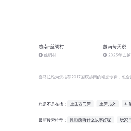
越南-丝绸村
越南每天说
丝绸村
2025年去
的手机app
喜马拉雅为您推荐2017国庆越南的精选专辑，包
重生西门庆
重庆儿女
斗
您是不是在找：
快穿之吉庆有余
重生之西门
刚睡醒听什么故事好呢
玩家
最新搜索推荐：
一人有庆
普天同庆
穿越