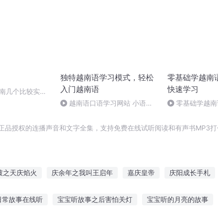
独特越南语学习模式，轻松
零基础学越南
入门越南语
快速学习
越南几个比较实用
越南语口语学习网站 小语种
零基础学越南
口语网 022
信）005
含正品授权的连播声音和文字全集，支持免费在线试听阅读和有声书MP3
破之天庆焰火
庆余年之我叫王启年
嘉庆皇帝
庆阳成长手札
庆
异能重生西门庆
安庆年记事
庆余年之长歌行
大官人西
日常故事在线听
宝宝听故事之后害怕关灯
宝宝听的月亮的故事
之大庆帝国