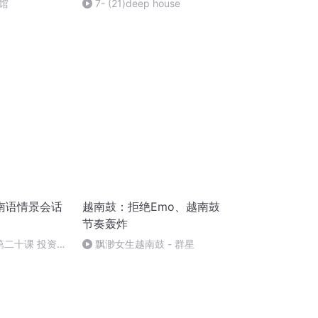
馆
7- (21)deep house
南语情景会话
越南鼓：拒绝Emo、越南鼓
节奏轰炸
-第二十课 投资洽
飘渺女生越南鼓 - 群星