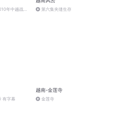
越南风云
战和10年中越战
第六集夹缝生存
越，中国苏联支
现代
越南-金莲寺
 ký 有字幕
金莲寺