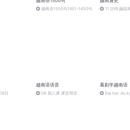
越南语1500句
越南通史
越南语1500句1401-1450句
11.20年越
争，美国支持南
持北越，越南近
越南语语音
看剧学越南语
09日
08 第八课 课堂用语
Đại học du