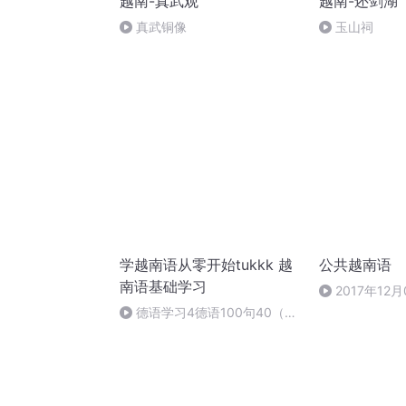
越南-真武观
越南-还剑湖
真武铜像
玉山祠
学越南语从零开始tukkk 越
公共越南语
南语基础学习
2017年12月
德语学习4德语100句40（小
语种口语网tukkk）