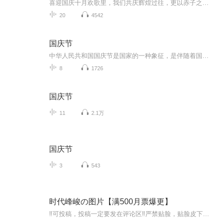
喜迎国庆十月欢歌里，我们共庆辉煌过往，更以赤子之心，向未来书写滚烫的誓言——这盛世，值得我们以热爱相拥。
20
4542
国庆节
中华人民共和国国庆节是国家的一种象征，是伴随着国家的出现而出现的。让我们用诗歌朗诵歌颂祖国的繁荣富强，国泰民安。
8
1726
国庆节
11
2.1万
国庆节
3
543
时代峰峻の图片【满500月票爆更】
‼️可投稿，投稿一定要发在评论区‼️严禁贴脸，贴脸皮下塌/BE多次贴脸永久拉黑会在评论区里发一些视频中的图片，想要视频里的图片看评论区已经下楼的只有投稿才会发，不投稿不发可单人，可CP（可跨代），可多人，可团体●TFBOYS王俊凯、王源、易烊千玺（...