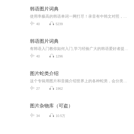
韩语图片词典
使用率极高的韩语单词一网打尽！录音有中韩文对照，方便同学们在路上收听磨耳朵！更多韩语学习的内容，欢迎关注订阅“韩语助手FM” ：）
40
5239
韩语图片词典
有韩语入门教你如何入门,学习经验广大的韩语爱好者提供自己学习的心得体会;韩语词汇包含各类词汇满足你各个方面的需求;韩语阅读:韩国古今各种书籍、童话、谚语等的阅读;韩语...
40
1296
图片蛇类介绍
这个专辑用图片和音频介绍世界上的各种蛇类，会分类别介绍，如有错误欢迎指正。
27
1962
图片杂物库（可盗）
34
10.5万