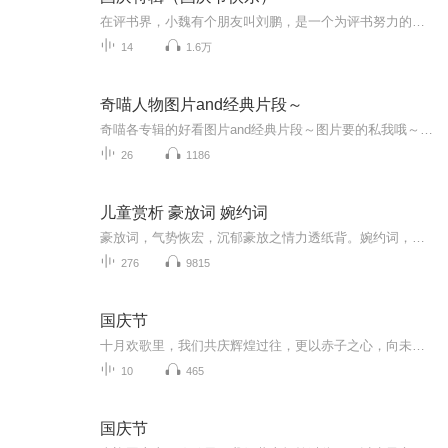
在评书界，小魏有个朋友叫刘鹏，是一个为评书努力的小伙子。在2021年国庆期间，他想弄个特辑，便烦劳我给他录个爱国题材的评书小段儿。这种事情，不是特殊情况，小魏一般不会拒绝，也就给其录了一个《鲁迅踢鬼》，等他传完，我再传到我的专辑里。另外，小...
14
1.6万
奇喵人物图片and经典片段～
奇喵各专辑的好看图片and经典片段～图片要的私我哦～我发泥～（要关注+专辑好评噢）
26
1186
儿童赏析 豪放词 婉约词
豪放词，气势恢宏，沉郁豪放之情力透纸背。婉约词，风情旖旎，荣柔媚婉转于长短句中。
276
9815
国庆节
十月欢歌里，我们共庆辉煌过往，更以赤子之心，向未来书写滚烫的誓言——这盛世，值得我们以热爱相拥。
10
465
国庆节