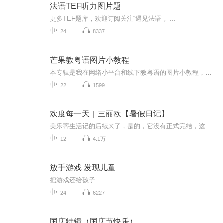
法语TEF听力图片题
更多TEF题库，欢迎订阅关注“遇见法语”。...
24
8337
芒果教粤语图片小教程
本专辑是我在网络小平台和线下教粤语的图片小教程，做成图片是方便传播保存下来哦！这些教程涉及生活各方面，而且是基础加地道口语都有，非常实用，建议保存！
22
1599
欢度每一天｜三丽欧【暑假日记】
美乐蒂生活记的后续来了，是的，它没有正式完结，这个后续讲的是：美乐蒂他们在暑假里的真实事件，虽然人物是虚拟的，但故事的真永远第一！希望大家在假期看到更好的我们！
12
4.1万
放手游戏 发现儿童
把游戏还给孩子
24
6227
国庆特辑（国庆节快乐）