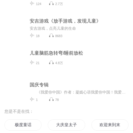
124
2.7万
安吉游戏《放手游戏，发现儿童》
安吉游戏，点亮儿童的生命
18
8683
儿童脑筋急转弯/睡前放松
21
4.8万
国庆专辑
《我爱你中国》作者：凝嫣心语我爱你中国！我爱你春天蓬勃的秧苗；我爱你秋日金黄的硕果。我爱你中国！我爱你青松气质，我爱你红梅品格！我爱你家乡的甜蔗好像乳汁滋润着我的心窝。我爱你中国，我要把最美的歌儿献给你，我的母亲我的祖国。我爱你中国，我爱...
1
78
您是不是在找：
极度童话
大庆皇太子
欢迎来到末日直播