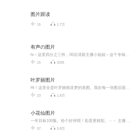
图片跟读
15
1.7万
有声の图片
hi～这里四分之三怜，00后清新主播小姐姐～这个专辑是由四分之三怜与微笑小熊工作室合作出版，由于都是千怜的工作室，所以质量保障十分，如果您恶意差评，说明您眼睛要么是x了，要么就是您道德有问题～好啦，也当作是千怜500粉丝的福利专辑叭别对我说我喜欢你你廉价的喜欢抵不上夏天的一根雪糕
15
2035
叶罗丽图片
Hi！这里全是叶罗丽精灵梦的美图。我在每一张图后面都给大家留了点时间让大家把喜欢的图保存下来。如果你觉得这个图不太清晰，你可以私信找我要原图哦！
23
1.8万
小花仙图片
一年目标100集。给个好评呗！彩蛋更精彩。－－ 主播 贝瑞吖也叫逆光小爱
57
5.8万