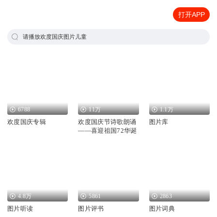
打开APP
请播放欢度国庆图片儿童
6788
11万
1.1万
欢度国庆专辑
欢度国庆节诗歌朗诵
图片库
——喜迎祖国72华诞
4.8万
5861
2863
图片听读
图片评书
图片词典