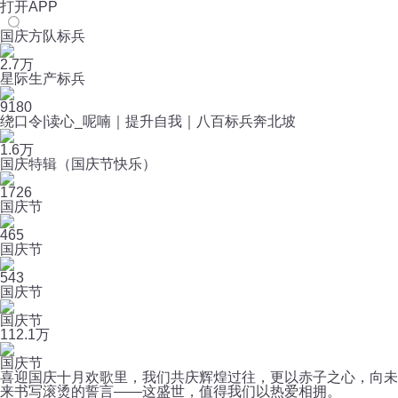
打开APP
国庆方队标兵
2.7万
星际生产标兵
9180
绕口令|读心_呢喃｜提升自我｜八百标兵奔北坡
1.6万
国庆特辑（国庆节快乐）
1726
国庆节
465
国庆节
543
国庆节
国庆节
11
2.1万
国庆节
喜迎国庆十月欢歌里，我们共庆辉煌过往，更以赤子之心，向未
来书写滚烫的誓言——这盛世，值得我们以热爱相拥。