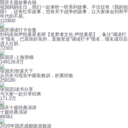
国庆主题故事合辑
祖国妈妈生日，我们一起来听一听系列故事。不仅仅有《我的祖
国》，还有红军故事，也有关于战争的故事，让大家体会到和平
年代的不易。
12
2600
国庆诵读打卡合集
扫码添加声悦童星老师【造梦者文化-声悦童星】，备注“诵读打
卡”报名，已添加好友的，直接发送“诵读打卡”报名，报名成功后
进入社群。
7
2303
陈国庆-上海滑稽
149
126.8万
张国庆|智谋天下
从历史与现实中吸取教训，积累经验
25
8180
张国庆|读书分享
与大家一起分享经典
17
1.3万
国庆十篇经典演讲
十篇经典演讲
8
8361
2020年国庆成都旅游旅游