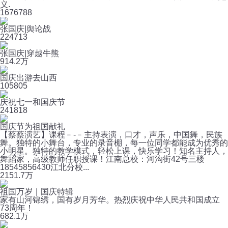
义.
167
6788
张国庆|舆论战
22
4713
张国庆|穿越牛熊
91
4.2万
国庆出游去山西
10
5805
庆祝七一和国庆节
24
1818
国庆节为祖国献礼
【蔡蔡演艺】课程﹣-﹣主持表演，口才，声乐，中国舞，民族
舞。独特的小舞台，专业的录音棚，每一位同学都能成为优秀的
小明星。独特的教学模式，轻松上课，快乐学习！知名主持人，
舞蹈家，高级教师任职授课！江南总校：河沟街42号三楼
18545856430江北分校...
215
1.7万
祖国万岁｜国庆特辑
家有山河锦绣，国有岁月芳华。热烈庆祝中华人民共和国成立
73周年！
6
82.1万