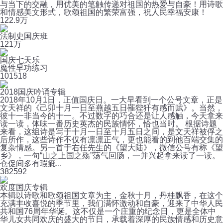
与当下的交融，用优美的笔触传递对祖国的热爱与自豪！用诗歌
和情感美文形式，歌颂祖国的繁荣富强，祝人民幸福安康！
12
2.9万
法制史国庆班
12
1万
国庆七天乐
魔性早功练习
10
1518
2018国庆吟诵专辑
2018年10月1日，正值国庆日。一大早看到一个公号文章，正是
文天祥的《己卯十月一日至燕越五日罹狴犴有感而赋》。当然，
彼十一非当今的十一。不过数字的巧合还是让人感触，今天拿来
读一读，体味一番历史英杰的民族情怀，恰也当时。 根据诗题
来看，这组诗是写于十月一日至十月五日之间，是文天祥被俘之
后所作，这些诗作不仅有凛凛正气，更也能看的到他百端交集的
复杂情感。另一首于右任先生的《望大陆》，微信公号有称《望
乡》，一句“山之上国之殇”荡气回肠，一并兴起拿来读了一读。
仓促间多有瑕疵...
38
2592
欢度国庆专辑
本辑以诗歌和歌颂祖国文章为主，金秋十月，丹桂飘香，在这个
充满丰收喜悦的季节里，我们满怀激动和自豪，迎来了中华人民
共和国76周年华诞。这不仅是一个庄重的纪念日，更是全体中
华儿女共同欢庆的盛大的节日，承载着深厚的民族情感和历史意