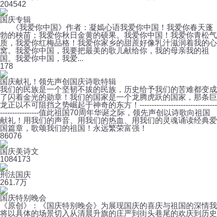
20
4542
国庆专辑
《我爱你中国》作者：凝嫣心语我爱你中国！我爱你春天蓬
勃的秧苗；我爱你秋日金黄的硕果。我爱你中国！我爱你青松气
质，我爱你红梅品格！我爱你家乡的甜蔗好像乳汁滋润着我的心
窝。我爱你中国，我要把最美的歌儿献给你，我的母亲我的祖
国。我爱你中国，我爱...
1
78
国庆献礼！领先声创国庆诗歌特辑
我们的民族是一个坚韧不拔的民族，历史给予我们的苦难都变成
了闪着金光的勋章！我们的国家是一个龙腾虎跃的国家，那条巨
龙正以不可阻挡之势崛起于神奇的东方！--------------------------------
----------------值此祖国70周年华诞之际，领先声创以诗歌向祖国
献礼！用我们的声音、用我们的热血、用我们的灵魂诵读经典爱
国篇章，歌颂我们的祖国！永远繁荣富强！
8
6076
国庆美诗文
108
4173
刑法国庆
26
1.7万
国庆特别晚会
《原创》：《国庆特别晚会》为展现国庆的喜庆与祖国的深情我
将以具体的场景切入从清晨升旗的庄严到街头巷尾的欢庆到历史