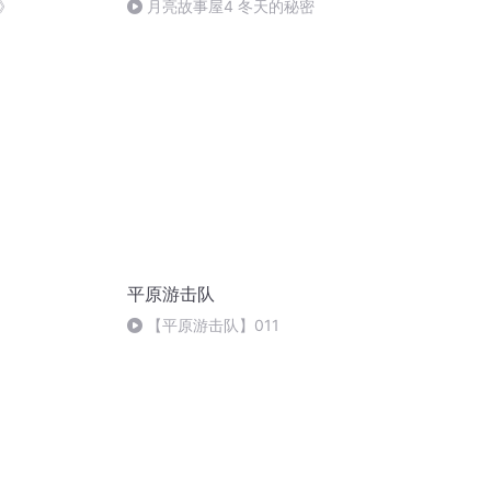
》
月亮故事屋4 冬天的秘密
平原游击队
【平原游击队】011