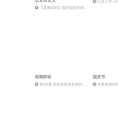
么安排意义
八步三中 Uni
【直播回听】国庆假期对独立
自主生活的有怎样
假期听听
国庆节
第49课 你知道美国首都的名
支教老师的
字吗？