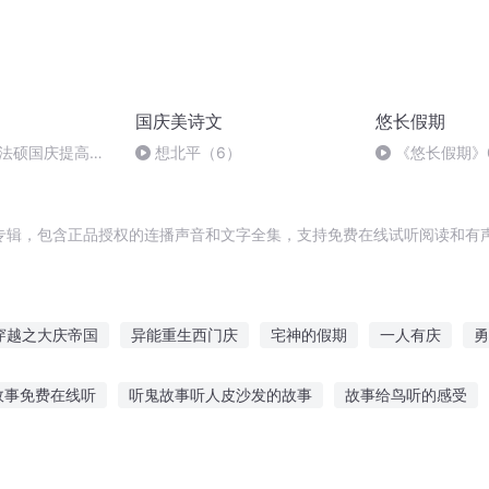
国庆美诗文
悠长假期
成法硕国庆提高班
想北平（6）
《悠长假期》
专辑，包含正品授权的连播声音和文字全集，支持免费在线试听阅读和有声
穿越之大庆帝国
异能重生西门庆
宅神的假期
一人有庆
勇
会有期
原来你从未放手
庆云传奇
原谅这一生的不期而遇
故事免费在线听
听鬼故事听人皮沙发的故事
故事给鸟听的感受
神的假期
嘉庆皇帝
重庆儿女
兽故事在线听
听故事古诗书推荐幼儿
风水王者故事在线听
小