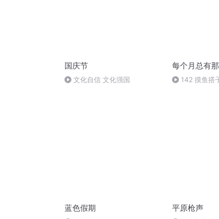
国庆节
每个月总有那
文化自信 文化强国
142 摸鱼
身搭子：我身
不到一个真朋
蓝色假期
平原枪声