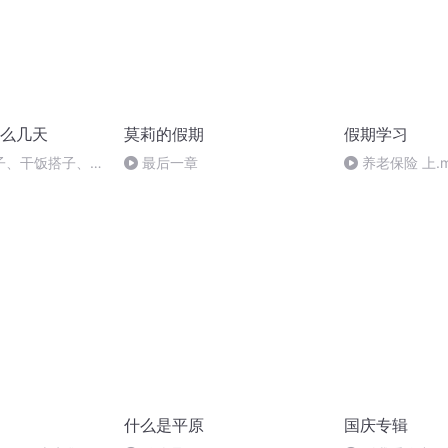
么几天
莫莉的假期
假期学习
搭子、干饭搭子、健
最后一章
养老保险 上.m
边全是搭子，却找
友？
什么是平原
国庆专辑