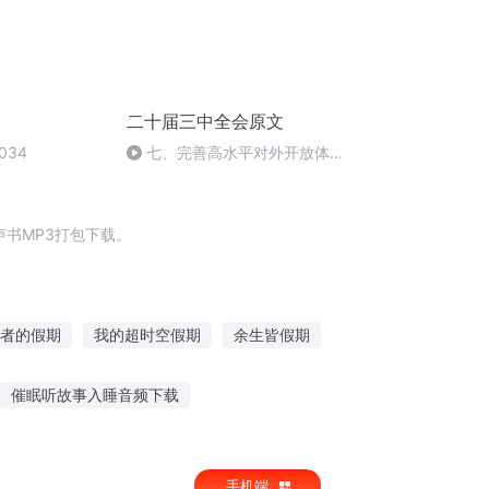
二十届三中全会原文
034
七、完善高水平对外开放体制
机制
书MP3打包下载。
者的假期
我的超时空假期
余生皆假期
圣诞女神没有假期
大庆皇太子
催眠听故事入睡音频下载
喇叭故事在线听
听花讲海的故事
手机端