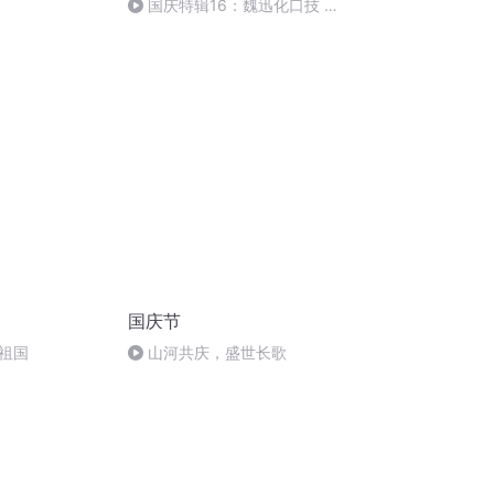
国庆特辑16：魏迅化口技 二
胡 东方红+一般唱法和原生态
国庆节
祖国
山河共庆，盛世长歌