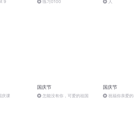
t 9
练习0100
人
国庆节
国庆节
国庆课
怎能没有你，可爱的祖国
祝福你亲爱的