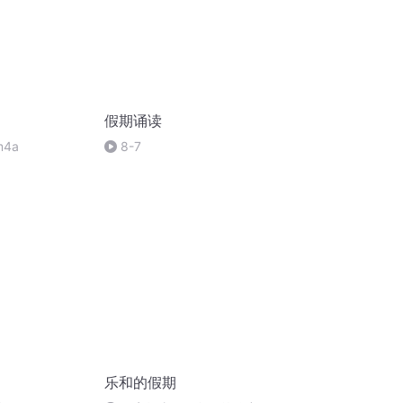
假期诵读
4a
8-7
乐和的假期