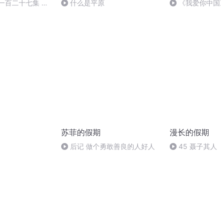
一百二十七集 大
什么是平原
《我爱你中国
苏菲的假期
漫长的假期
后记 做个勇敢善良的人好人
45 聂子其人