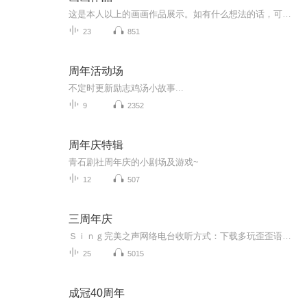
这是本人以上的画画作品展示。如有什么想法的话，可以私信加关注。或者可以私信我还想看我画什么拟人或者画什么主题的画。也是本人的小号画画作品专辑，
23
851
周年活动场
不定时更新励志鸡汤小故事...
9
2352
周年庆特辑
青石剧社周年庆的小剧场及游戏~
12
507
三周年庆
Ｓｉｎｇ完美之声网络电台收听方式：下载多玩歪歪语音软件，安装注册后进入频道419183完美之声直播大厅。完美之声创立于2012年2月6日，是大学生自主创办的同志情感生活音乐台，关注大学生同志的情感故事，音乐分享和生活点滴。在动听的旋律中，卸下一天的...
25
5015
成冠40周年