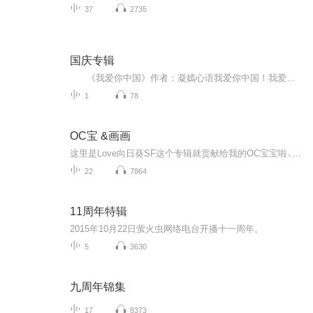
37
2735
国庆专辑
《我爱你中国》作者：凝嫣心语我爱你中国！我爱你春天蓬勃的秧苗；我爱你秋日金黄的硕果。我爱你中国！我爱你青松气质，我爱你红梅品格！我爱你家乡的甜蔗好像乳汁滋润着我的心窝。我爱你中国，我要把最美的歌儿献给你，我的母亲我的祖国。我爱你中国，我爱...
1
78
OC宝 &画画
这里是Love向日葵SF这个专辑就贡献给我的OC宝宝啦⸜(* ॑꒳ˆ * )⋆*❤︎主要是发一些稿件和新设计请大家和我O C眼熟还会有一些自己画画的视频(⃔* 'ㅅ'*)⃕
22
7864
11周年特辑
2015年10月22日萤火虫网络电台开播十一周年。
5
3630
九周年锦集
17
8373