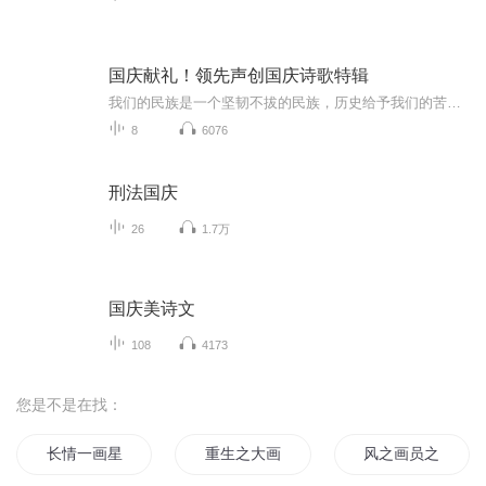
国庆献礼！领先声创国庆诗歌特辑
我们的民族是一个坚韧不拔的民族，历史给予我们的苦难都变成了闪着金光的勋章！我们的国家是一个龙腾虎跃的国家，那条巨龙正以不可阻挡之势崛起于神奇的东方！------------------------------------------------值此祖国70周年华诞之际，领先声创以诗歌向祖国献礼！用我们的声音、用我们的热血、用我们的灵魂诵读经典爱国篇章，歌颂我们的祖国！永远繁荣富强！
8
6076
刑法国庆
26
1.7万
国庆美诗文
108
4173
您是不是在找：
长情一画星月
重生之大画家
风之画员之风之子