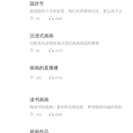
国庆节
喜迎国庆十月欢歌里，我们共庆辉煌过往，更以赤子之心，向未来书写滚烫的誓言——这盛世，值得我们以热爱相拥。
20
4542
沉浸式画画
治愈系马克笔绘画沉浸式画画就选丙烯笔
36
3.4万
画画的直播播
181
6716
读书画画
我读书你画画！童年时光很短暂，希望能留住她的美好！每天读一读，每天学一学，每天画一画，每天进步一点点！
141
8045
画画作品