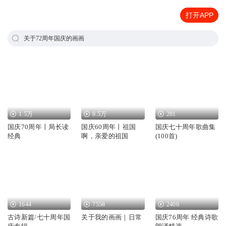
打开APP
关于72周年国庆的画画
1.5万
8.5万
281
国庆70周年丨局长读
国庆60周年丨祖国
国庆七十周年歌曲集
经典
啊，亲爱的祖国
(100首)
1644
7558
2406
古诗新篇/七十周年国
关于我的画画｜日常
国庆76周年 经典诗歌