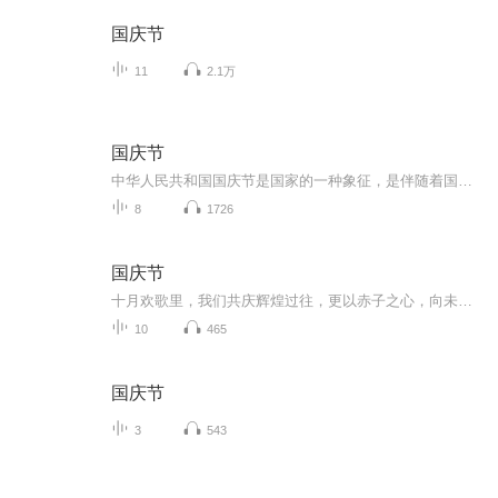
国庆节
11
2.1万
国庆节
中华人民共和国国庆节是国家的一种象征，是伴随着国家的出现而出现的。让我们用诗歌朗诵歌颂祖国的繁荣富强，国泰民安。
8
1726
国庆节
十月欢歌里，我们共庆辉煌过往，更以赤子之心，向未来书写滚烫的誓言——这盛世，值得我们以热爱相拥。
10
465
国庆节
3
543