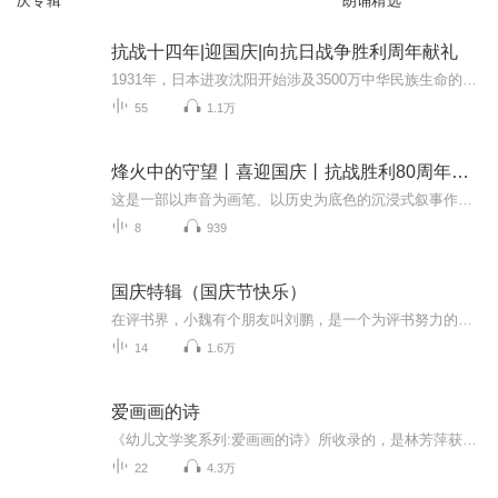
庆专辑
朗诵精选
抗战十四年|迎国庆|向抗日战争胜利周年献礼
1931年，日本进攻沈阳开始涉及3500万中华民族生命的血泪史根据在日本搜集到的四百多张日方照片和地图为线索通过对这些照片中的历史信息进行中日史料对照分析和考证揭示了东北正规军、东北抗日义勇军和东北抗日联军在东北地区艰苦不屈的抵抗经过中国人民用...
55
1.1万
烽火中的守望丨喜迎国庆丨抗战胜利80周年丨广播剧
这是一部以声音为画笔、以历史为底色的沉浸式叙事作品，串联起1937年末南京城破后的烽火岁月与2025 年抗战胜利80周年的和平荣光，通过普通人的命运交织，复刻出中华民族在苦难中坚守、在抗争中前行的精神图谱。
8
939
国庆特辑（国庆节快乐）
在评书界，小魏有个朋友叫刘鹏，是一个为评书努力的小伙子。在2021年国庆期间，他想弄个特辑，便烦劳我给他录个爱国题材的评书小段儿。这种事情，不是特殊情况，小魏一般不会拒绝，也就给其录了一个《鲁迅踢鬼》，等他传完，我再传到我的专辑里。另外，小...
14
1.6万
爱画画的诗
《幼儿文学奖系列:爱画画的诗》所收录的，是林芳萍获得第十届信谊幼儿文学奖文字类首奖的作品。不但每一首诗都有自己独特的形状，文字更是清新简洁，时而带点写意，时而带些幽默，充满想象与童趣。林小杯用她最擅长的水彩画，为每一首诗配上写意的背景，不...
22
4.3万