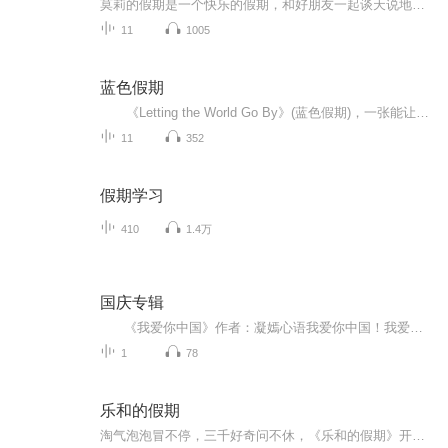
莫莉的假期是一个快乐的假期，和好朋友一起谈天说地，一起进行一次华丽的冒险，一起去偶像的书店打工……可是，这个暑假与以前又有点不同，感觉大家一下子都长大了，有了这样那样的烦恼和秘密。妈妈的爱有时会觉得是种甜蜜的负担，与好朋友的相处彼此温暖又彼此伤害，心里藏着一个关于男孩子的秘密……看来，没有烦恼的成长，那是到不了的彼岸……
11
1005
蓝色假期
《Letting the World Go By》(蓝色假期)，一张能让你心境平和，怡情悦性的发烧美乐，由世界著名的发烧名厂Real Music录制，多位新纪元音乐名家：钢琴家Kevin Kern，Danny Wright，Berward Koch，吉他手Govi，竖琴家Hilary Stagg等，倾情演奏十一首醉人...
11
352
假期学习
410
1.4万
国庆专辑
《我爱你中国》作者：凝嫣心语我爱你中国！我爱你春天蓬勃的秧苗；我爱你秋日金黄的硕果。我爱你中国！我爱你青松气质，我爱你红梅品格！我爱你家乡的甜蔗好像乳汁滋润着我的心窝。我爱你中国，我要把最美的歌儿献给你，我的母亲我的祖国。我爱你中国，我爱...
1
78
乐和的假期
淘气泡泡冒不停，三千好奇问不休，《乐和的假期》开始咯！快来跟着乐和一起，国学池里打滚，故事屋中做梦，滑滑梯上品尝科学芝士吧！