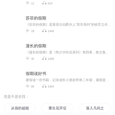
12
624
苏菲的假期
《苏菲的假期》是塞居尔伯爵夫人“苏菲系列”的收官之作，讲述了苏菲、玛格丽特、卡米耶等“小淑女”和保罗、让、莱昂等“小绅士”在暑假里发生的种种。在这个悠长假期里，男孩和女孩们一起学习、玩耍、冒险，共同体验了重逢的喜悦和离别的悲伤，上演了一...
29
1449
漫长的假期
《漫长的假期》是《韩少功作品系列》第四卷，散文集。四十五篇散文，分为“远方”、“留痕”、“背影”三部分。《走亲戚》获1996年度福建文学奖。《笑的遗产》获1992年度《中国作家》散文奖。
45
1558
假期读好书
暑假读一些书籍，记录成长小朋友即将二年级，暑期是阅读的黄金期。老师要求孩子继续用朗读的方式进行阅读，逐渐克服错字漏字多字等不良阅读习惯。那么我们索性将每天的阅读内容系统化以音频的形式进行保存，将孩子的成长记录。每则内容都是第一次通读，不...
99
3464
您是不是在找：
从假的超能力节目开始
重生花开绽放的季节
落入凡间之女神的