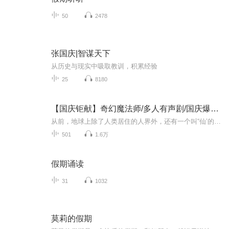
50
2478
张国庆|智谋天下
从历史与现实中吸取教训，积累经验
25
8180
【国庆钜献】奇幻魔法师/多人有声剧/国庆爆更七天乐
从前，地球上除了人类居住的人界外，还有一个叫“仙’的种族，居住在一个叫'地海”的异世界--也就是所谓的仙界。海内有三岛，上岛蓬菜，居神仙，中岛美蓉，居天仙，下岛源，居地仙。三岛中央，是考较群仙功力的场所--紫府。仙族族人考核升级，可以由地仙升...
501
1.6万
假期诵读
31
1032
莫莉的假期