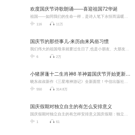
欢度国庆节诗歌朗诵——喜迎祖国72华诞
祖国——如同我们的生命一样，是诗人笔下永恒而温暖的主题。在祖国72周年华诞来临之际，特创建这个诗歌朗诵专辑，诵读经典爱国篇章，和大家一起歌颂祖国，向国庆的献礼！祝愿伟大的祖国繁荣富强，祝愿大家国庆节快乐，度过平安快乐的黄金周假期！
116
11万
国庆节的那些事儿-来历由来风俗习惯
我们伟大的祖国母亲就要过生日了,也是小朋友、大朋友们最喜欢的“国庆小长假”或说“黄金周”还有说”国庆7天乐”的，说法真是不一而足。那么“国庆节”是怎么来的？自古以来国庆节怎么庆贺？新中国国庆节的来历，以及新中国国庆节的庆贺方式又有哪些呢？ ...
6
2万
小猪屏蓬十二生肖神8 羊神篇国庆节开始更新啦！
晓东叔叔新作《三星堆神游记》全新面世！中信出版社出版！京东当当淘宝均有售！点蓝色字收听——《小猪屏蓬爆笑日记2024》《小猪屏蓬爆笑日记2》《小猪屏蓬爆笑日记1》让你笑得喘不上气！《我进故宫当富翁——小猪屏蓬故宫财商笔记》教你成为大富翁！《小...
550
314.8万
国庆假期对独立自主的有怎么安排意义
国庆假期对独立自主的有怎样安排意义国庆假期：独立自主生活的“试金石”与“充电场”一自主规划：构建独立自主生活的“蓝图能力”二生活实践：夯实独立自主生活的“技能底座”三自我探索：深化独立自主生活的“精神内核”四假期意义：从“短期体验”到“...
1
61