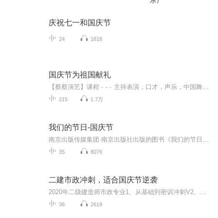
乐）
庆祝七一和国庆节
24
1818
国庆节为祖国献礼
【蔡蔡演艺】课程﹣-﹣主持表演，口才，声乐，中国舞，民族舞。独特的小舞台，专业的录音棚，每一位同学都能成为优秀的小明星。独特的教学模式，轻松上课，快乐学习！知名主持人，舞蹈家，高级教师任职授课！江南总校：河沟街42号三楼 18545856430江北分校...
215
1.7万
我们的节日-国庆节
南京出版传媒集团·南京出版社出版的图书《我们的节日》通过对中国节日文化和节日意义进行深度的挖掘，面向青少年群体构建独具特色的栏目内容，以此丰富春节、元宵节、清明节、端午节、七夕节、中秋节、重阳节等传统节日；六一节、教师节、国庆节等新兴节日的文化内涵和表现形式。促进青少年形成新的节日习俗，提升节日仪式感、认同感。音频作品由金陵朗读者联盟志愿者朗诵，南京音像出版社、金陵图书馆联合制作。
35
8076
二建市政冲刺，适合国庆节逆袭
2020年二级建造师市政专业1、从基础到密训冲刺V2、从精华课程到超压密押V3、0基础同步更新v4、持续更新到2020年考试V5、只要你跟着学让你一次稳拿证V6、渠道超压压题，超压三页纸等独家绝密压题!
36
2619