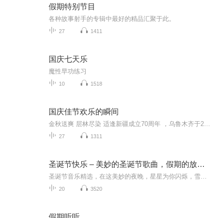
假期特别节目
各种故事射手的专辑中最好的精品汇聚于此。
27
1411
国庆七天乐
魔性早功练习
10
1518
国庆佳节欢乐的瞬间
金秋送爽 层林尽染 适逢新疆成立70周年 ，乌鲁木齐于2025年9月23日迎来党中央和习大大带领的慰问团。新疆各族群众欢欣鼓舞，热烈欢迎。
27
1311
圣诞节快乐 – 美妙的圣诞节歌曲，假期的放松歌曲
圣诞节音乐精选，在这美妙的夜晚，星星为你闪烁，雪花向你飘落
20
3520
假期听听