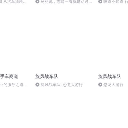
1期 从汽车油耗的
马丽说，志玲一看就是动过刀
吱道不知道 
的！
T1
手车商道
旋风战车队
旋风战车队
企业的服务之道解
旋风战车队: 恐龙大游行
恐龙大游行