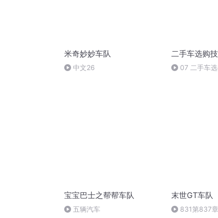
米奇妙妙车队
二手车选购技
中文26
07 二手车
如何辨别真假
宝宝巴士之帮帮车队
末世GT车队
五辆汽车
831第837