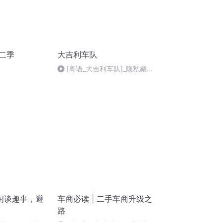
二季
大吉利车队
[粤语_大吉利车队]_隐私藏不
了_快听网[www.kuaiting.cc]
闲谈趣事，避
车商必读 | 二手车商升级之
路