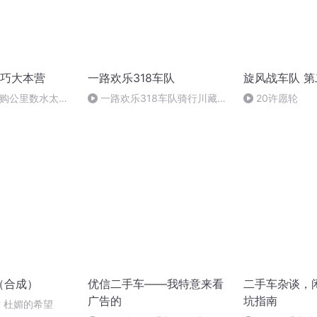
巧大本营
一路欢乐318车队
旋风战车队 第
选购公里数水太深
一路欢乐318车队骑行川藏线
20许愿轮
公里数小技巧
相克宗-骑搭-理塘 10_超清
（合成）
优信二手车——我特意来看
二手车杂谈，
广告的
坑指南
章 杜媚的希望