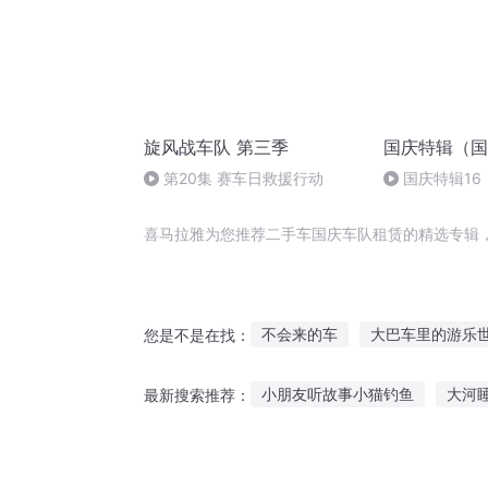
旋风战车队 第三季
国庆特辑（国
第20集 赛车日救援行动
国庆特辑16
胡 东方红+一
喜马拉雅为您推荐二手车国庆车队租赁的精选专辑
不会来的车
大巴车里的游乐
您是不是在找：
来不及了快上车
异世界从开
小朋友听故事小猫钓鱼
大河
最新搜索推荐：
灵异自行车
车手与明星
扁鹊有声故事在线听
听情人