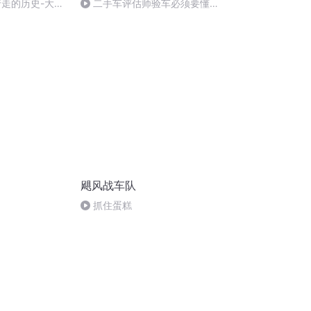
行走的历史-大众
二手车评估师验车必须要懂的
汽车身份证知识
飓风战车队
抓住蛋糕