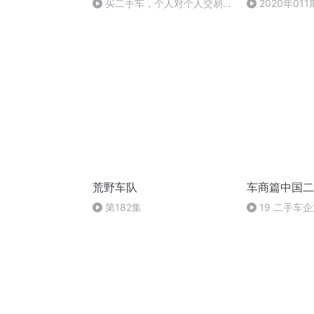
买二手车，个人对个人交易流
2020年01
程
角度来看台车
荒野车队
车商篇中国二
第182集
19 二手车
密