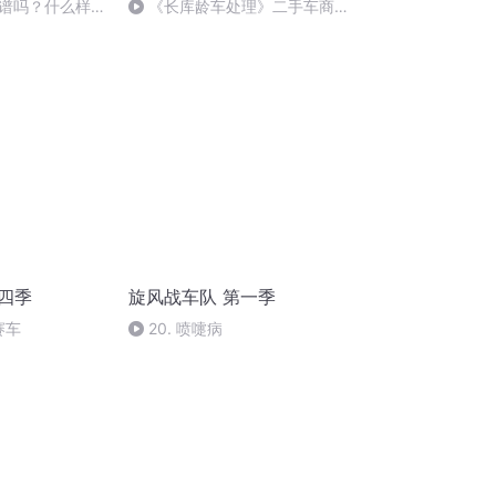
谱吗？什么样的
《长库龄车处理》二手车商建
谱？跟大家举几
立长库龄车处理体系：预防为
人的案例
主，紧急处理为辅原则
四季
旋风战车队 第一季
赛车
20. 喷嚏病