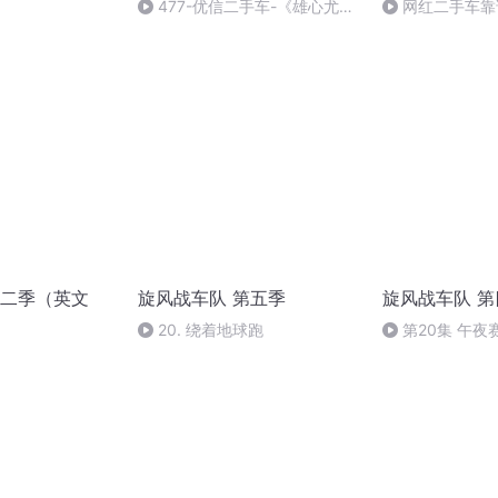
477-优信二手车-《雄心尤
网红二手车靠
在》篇
网红二手车才靠
个网红二手车骗
二季（英文
旋风战车队 第五季
旋风战车队 第
20. 绕着地球跑
第20集 午夜