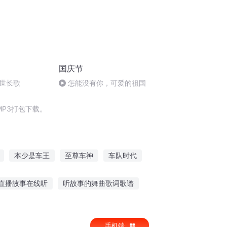
国庆节
世长歌
怎能没有你，可爱的祖国
P3打包下载。
本少是车王
至尊车神
车队时代
车
光明车神
天才战车道少女
直播故事在线听
听故事的舞曲歌词歌谱
记宋词的软件
2岁孩子听故事 下载
手机端