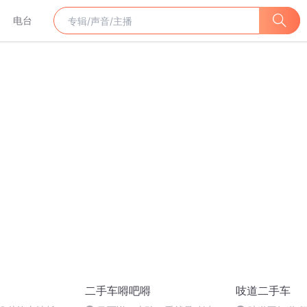
电台
二手车嘚吧嘚
吱道二手车