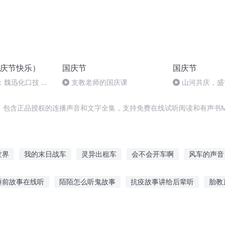
庆节快乐）
国庆节
国庆节
：魏迅化口技 二
支教老师的国庆课
山河共庆，盛
般唱法和原生态
，包含正品授权的连播声音和文字全集，支持免费在线试听阅读和有声书M
世界
我的末日战车
灵异出租车
会不会开车啊
风车的声音
车开始
万界出租车系统
重生之超越车神
战车无双
时空快
睡前故事在线听
陌陌怎么听鬼故事
抗疫故事讲给后辈听
胎教
车来人往
节的故事
龟甲赛车故事在线听
去人家吃饭听故事好吗
听故事