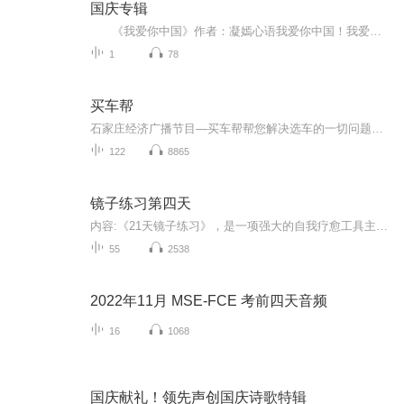
国庆专辑
《我爱你中国》作者：凝嫣心语我爱你中国！我爱你春天蓬勃的秧苗；我爱你秋日金黄的硕果。我爱你中国！我爱你青松气质，我爱你红梅品格！我爱你家乡的甜蔗好像乳汁滋润着我的心窝。我爱你中国，我要把最美的歌儿献给你，我的母亲我的祖国。我爱你中国，我爱...
1
78
买车帮
石家庄经济广播节目—买车帮帮您解决选车的一切问题选车、购车、养车咨询是您买车路上的好帮手！
122
8865
镜子练习第四天
内容:《21天镜子练习》，是一项强大的自我疗愈工具主播介绍:德元老师lp超盘手高级心理咨询师中级静心冥想师私信888,领取价值520《》电子书适合人群:从小孩儿到老人都适合去听，（8岁~70岁）都可以听此节音频主播寄语：希望通过我的系列节目帮助更多人疗愈...
55
2538
2022年11月 MSE-FCE 考前四天音频
16
1068
国庆献礼！领先声创国庆诗歌特辑