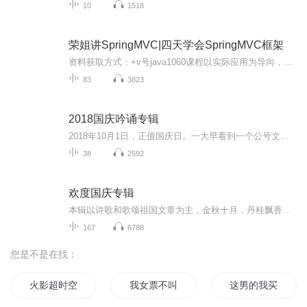
10
1518
荣姐讲SpringMVC|四天学会SpringMVC框架
资料获取方式：+v号java1060课程以实际应用为导向，从基础开始逐步详细讲解SpringMVC框架，重点讲解了对于数据的提交注入及类型的自动转换，页面的跳转，数据携带，ajax返回JSON，拦截器等相关技术点，部分源代码随堂分析。最后做前后端分离的项目开发，前...
83
3823
2018国庆吟诵专辑
2018年10月1日，正值国庆日。一大早看到一个公号文章，正是文天祥的《己卯十月一日至燕越五日罹狴犴有感而赋》。当然，彼十一非当今的十一。不过数字的巧合还是让人感触，今天拿来读一读，体味一番历史英杰的民族情怀，恰也当时。 根据诗题来看，这组诗是写于十月一日至十月五日之间，是文天祥被俘之后所作，这些诗作不仅有凛凛正气，更也能看的到他百端交集的复杂情感。另一首于右任先生的《望大陆》，微信公号有称《望乡》，一句“山之上国之殇”荡气回肠，一并兴起拿来读了一读。仓促间多有瑕疵...
38
2592
欢度国庆专辑
本辑以诗歌和歌颂祖国文章为主，金秋十月，丹桂飘香，在这个充满丰收喜悦的季节里，我们满怀激动和自豪，迎来了中华人民共和国76周年华诞。这不仅是一个庄重的纪念日，更是全体中华儿女共同欢庆的盛大的节日，承载着深厚的民族情感和历史意义.
167
6788
您是不是在找：
火影超时空买家
我女票不叫大力
这男的我买了