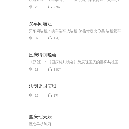
29
2762
买车问喵姐
买车问喵姐：挑车选车找喵姐 价格肯定比你美 喵姐爱车更爱你
89
1.4万
国庆特别晚会
《原创》：《国庆特别晚会》为展现国庆的喜庆与祖国的深情我将以具体的场景切入从清晨升旗的庄严到街头巷尾的欢庆到历史与当下的交融，用优美的笔触传递对祖国的热爱与自豪！用诗歌和情感美文形式，歌颂祖国的繁荣富强，祝人民幸福安康！
12
2.9万
法制史国庆班
12
1万
国庆七天乐
魔性早功练习