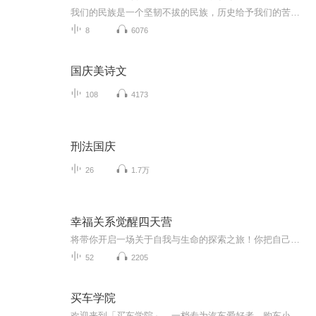
我们的民族是一个坚韧不拔的民族，历史给予我们的苦难都变成了闪着金光的勋章！我们的国家是一个龙腾虎跃的国家，那条巨龙正以不可阻挡之势崛起于神奇的东方！------------------------------------------------值此祖国70周年华诞之际，领先声创以诗歌向祖国献礼！用我们的声音、用我们的热血、用我们的灵魂诵读经典爱国篇章，歌颂我们的祖国！永远繁荣富强！
8
6076
国庆美诗文
108
4173
刑法国庆
26
1.7万
幸福关系觉醒四天营
将带你开启一场关于自我与生命的探索之旅！你把自己当成打工仔，就永远成不了创造者！过了这么多年，你真的认识你自己吗？真正的幸福，从认识“我是谁”开始。当我们学会与自己和解，内心才会更丰盛，生命才会更稳固。
52
2205
买车学院
欢迎来到「买车学院」，一档专为汽车爱好者、购车小白精心打造的专业播客。无论是初次踏入车市的新手，还是想要置换爱车的老司机，都能在这里找到所需。在节目中，我们会以最专业的视角，剖析汽车的各项参数，从发动机性能到车身结构安全，让你深入了解每...