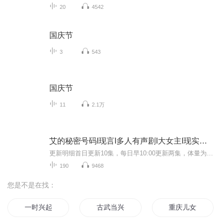
20
4542
国庆节
3
543
国庆节
11
2.1万
艾的秘密号码I现言I多人有声剧I大女主I现实主义
更新明细首日更新10集，每日早10:00更新两集，体量为200集左右艾密粉丝小窝窝（群）644842165作品简介关于爱这件事，有时一下子就是一辈子，32岁的家庭主妇艾贝钨，在经历老公出轨，小三找刺的时候，是选择隐忍退让，还是默默离开，亦或者奋起反抗呢？你在...
190
9468
您是不是在找：
一时兴起
古武当兴
重庆儿女