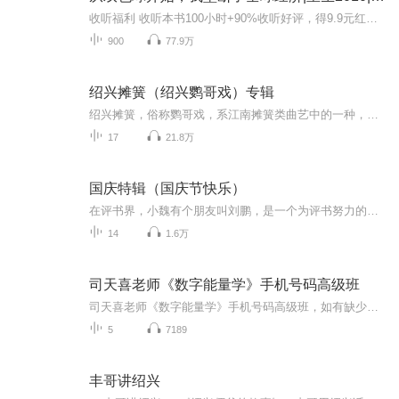
收听福利 收听本书100小时+90%收听好评，得9.9元红包。（限200名，需进群报名。）简介请问，回到了2010年，马上就要在同学会上被前女友嘲讽了，该怎么办？急，在线等！ 重活一回的冯楠买了张彩票，于是一切都变得简单起来。 从彩票开始，他炒股，投资，收...
900
77.9万
绍兴摊簧（绍兴鹦哥戏）专辑
绍兴摊簧，俗称鹦哥戏，系江南摊簧类曲艺中的一种，是流行于绍兴民间的地方曲艺，盛行于清乾隆、嘉庆年间。多为一旦一丑对唱，好比一对鹦哥（越俗称男女成双成对为“鹦哥”）。越歌云：“鹦哥戏，勿是戏，也无刀枪也勿旗，也无蟒靠也无衣”；“看了鹦哥戏，男人勿出畈，女人勿烧饭”，道出了绍兴摊簧的形态及魅力。 绍兴摊簧唱词用绍兴方言俚语。演出以说唱新闻与小型杂扮相结合的形式，具有滑稽、夸张、讥讽、幽默等特点。它故事性强，节奏快，语言活泼，唱腔质朴、圆润流畅、风格独特，具有较强的文学性、音乐性、艺术性和广泛的群众性。
17
21.8万
国庆特辑（国庆节快乐）
在评书界，小魏有个朋友叫刘鹏，是一个为评书努力的小伙子。在2021年国庆期间，他想弄个特辑，便烦劳我给他录个爱国题材的评书小段儿。这种事情，不是特殊情况，小魏一般不会拒绝，也就给其录了一个《鲁迅踢鬼》，等他传完，我再传到我的专辑里。另外，小...
14
1.6万
司天喜老师《数字能量学》手机号码高级班
司天喜老师《数字能量学》手机号码高级班，如有缺少是官方系统删除，后期发现会补上，记得收藏关注
5
7189
丰哥讲绍兴