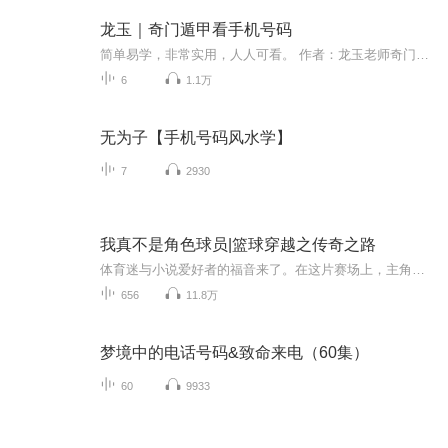
龙玉｜奇门遁甲看手机号码
简单易学，非常实用，人人可看。 作者：龙玉老师奇门遁甲当代实战派“2017弘扬国学文化先进人物”“2017奇门遁甲巅峰人物”【龙玉神盘奇门】创始人，独创龙玉奇门理法体系，革新古法奇门遁甲课程特点：实战，实用，无保留。v:13638393470
6
1.1万
无为子【手机号码风水学】
7
2930
我真不是角色球员|篮球穿越之传奇之路
体育迷与小说爱好者的福音来了。在这片赛场上，主角并非传统意义的角色球员，而是凭借独特魅力与超强实力破局逆袭。每一场赛事描述都如亲临热血沸腾的球场，激烈对抗、精妙战术，声声入耳，扣人心弦。主角在球队中的成长历程，与队友间的羁绊纠葛，都化作...
656
11.8万
梦境中的电话号码&致命来电（60集）
60
9933