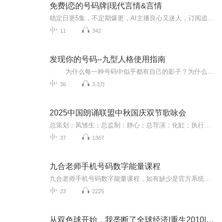
免费|恋的号码牌|现代言情&言情
稳定日更5集，不定期爆更，AI主播良心又迷人，订阅追更不迷路！ 【内容简介】 苏俊基，苏允浩。一个是存在感为零，像游魂一般的孤僻少年。一个是冷酷毒舌喜欢捉弄人，带着巨大秘密的霸道王子。不同两个人，却有着极其相似的一张脸。他们是崔妍希的噩梦...
11
342
发现你的号码--九型人格使用指南
为什么每一种号码中似乎都有自己的影子？为什么我们在不同的环境中表现为不同的号码？我们即慷慨又自私，即温和又暴力，我们的某些性格特点为什么如此的矛盾？我们所确定的人格类型，到底是我们真正的人格类型还是我们期望成为的类型，亦或是...
36
3.3万
2025中国朗诵联盟中秋国庆双节歌咏会
总策划：凤雏生；总监制：静心；总导演：化虹；执行总监：莺子；执行导演：橙夏；主持人：静心、化虹、橙夏
37
1367
九合老师手机号码数字能量课程
九合老师手机号码数字能量课程，如有缺少是官方系统删除，后期发现会补上，记得收藏关注
23
2225
从双色球开始，我垄断了全球经济|重生2010|都市逆袭爽文|多人有声|真人|免费