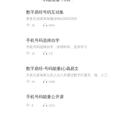
号码的奥秘（号码预
测）
数字易经号码互动集
更多互动请添加微信Nm15415319
20
4641
手机号码选择自学
手机号码选择自学，珍惜时间，坚持学习
15
1万
数字易经-号码能量|心骉易文
天有九星地有九宫人分八卦通过数字打通天、地、人三才的信息通道通过数字把复杂的易学原理融会贯通，帮助我们趋吉避凶！易学常识、流年运势、号码解析、预测、风氺，一套课程全部搞定！用最简单的方式，呈现最复杂的易学原理，通过数字成为易学高手！
24
1036
手机号码能量公开课
8
2212