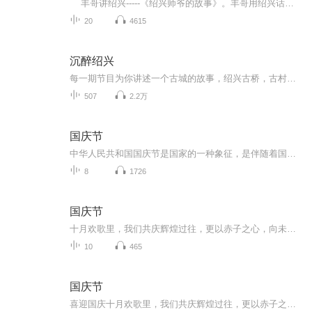
丰哥讲绍兴-----《绍兴师爷的故事》。丰哥用绍兴话讲故事的方式，一个个以绍兴师爷为主要人物的绍兴师爷故事 讲给大家听。 绍兴师爷的故事，是由一系列以“绍兴师爷”为主要人物的轶事趣闻组成的民间故事。绍兴师爷的聪明谐趣，文韬武略、足智多谋的故事在绍兴地区民间口耳相传。
20
4615
沉醉绍兴
每一期节目为你讲述一个古城的故事，绍兴古桥，古村，名酒，茗茶等等与绍兴有关的历史掌故缓缓流入你的视野，如果你是绍兴人，你应该了解我们城市2500年的文化，如果你不是绍兴人，我更推荐您来了解我们古城的历史，你会爱上这里！
507
2.2万
国庆节
中华人民共和国国庆节是国家的一种象征，是伴随着国家的出现而出现的。让我们用诗歌朗诵歌颂祖国的繁荣富强，国泰民安。
8
1726
国庆节
十月欢歌里，我们共庆辉煌过往，更以赤子之心，向未来书写滚烫的誓言——这盛世，值得我们以热爱相拥。
10
465
国庆节
喜迎国庆十月欢歌里，我们共庆辉煌过往，更以赤子之心，向未来书写滚烫的誓言——这盛世，值得我们以热爱相拥。