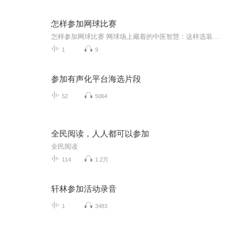
怎样参加网球比赛
怎样参加网球比赛 网球场上藏着的中医智慧：这样选装备才不会"崴了脚脖子" 最近小区网球场天天爆满，连隔壁跳广场舞的大妈都改练反手削球了。但上星期老王头穿着帆布鞋就上场，一个急停差点把半月板留给球场面当地租——这事儿告诉我们，打网球可不是...
1
9
参加有声化平台海选片段
52
5064
全民阅读，人人都可以参加
全民阅读
114
1.2万
轩林参加活动录音
1
3483