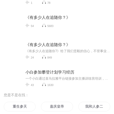
1
78
《有多少人在追随你？》
54
5683
《有多少人在追随你？》
《有多少人在追随你?》给了我们坚毅的信心，不管事业的征途上有多少艰难险阻，都会不断进步，开拓进取。此书提供了高超的技巧和方法，帮助我们实现梦想！名人推荐你可曾动摇过，怀疑过自己的潜能？你可曾被你所追随的“领导者”打击过自信心？当你倾注生命...
24
849
小白参加攀登计划学习经历
一个小白通过喜马拉雅平台链接参加主播训练营培训，通过学习感觉主播行业很有发展前景，也很感兴趣，于是，就报名攀登计划进行主播的学习，希望通过专业学习和自己不断努力，能成为一名合格的主播，能实现兴趣与工作结合，爱好也能变现的美好生活。
43
1630
您是不是在找：
重生参天
嘉庆皇帝
我和人参二三事