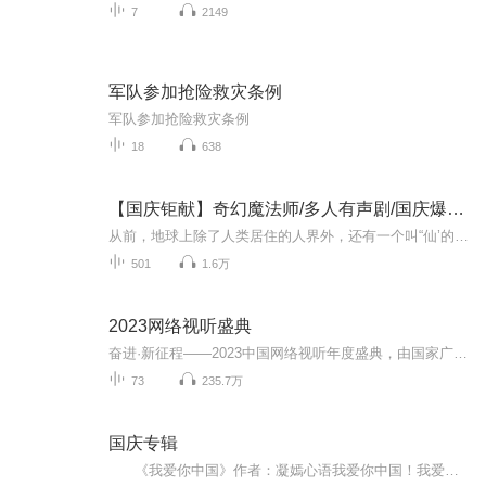
7
2149
军队参加抢险救灾条例
军队参加抢险救灾条例
18
638
【国庆钜献】奇幻魔法师/多人有声剧/国庆爆更七天乐
从前，地球上除了人类居住的人界外，还有一个叫“仙’的种族，居住在一个叫'地海”的异世界--也就是所谓的仙界。海内有三岛，上岛蓬菜，居神仙，中岛美蓉，居天仙，下岛源，居地仙。三岛中央，是考较群仙功力的场所--紫府。仙族族人考核升级，可以由地仙升...
501
1.6万
2023网络视听盛典
奋进·新征程——2023中国网络视听年度盛典，由国家广播电视总局网络视听节目管理司指导，中国网络视听节目服务协会、中国电视艺术委员会主办，喜马拉雅、芒果 TV、爱奇艺、优酷、腾讯视频、快手、抖音、哔哩哔哩、咪咕等重点网络视听平台联合承办。2023中...
73
235.7万
国庆专辑
《我爱你中国》作者：凝嫣心语我爱你中国！我爱你春天蓬勃的秧苗；我爱你秋日金黄的硕果。我爱你中国！我爱你青松气质，我爱你红梅品格！我爱你家乡的甜蔗好像乳汁滋润着我的心窝。我爱你中国，我要把最美的歌儿献给你，我的母亲我的祖国。我爱你中国，我爱...