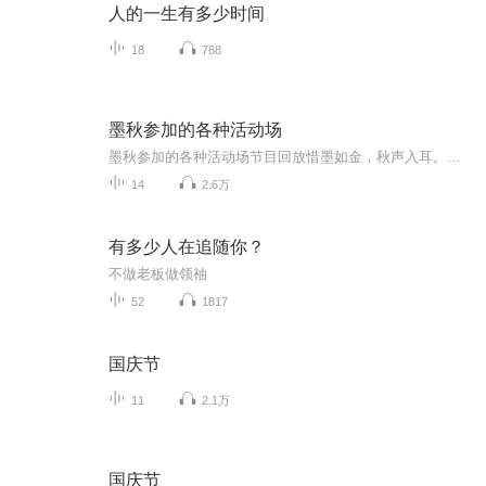
人的一生有多少时间
18
768
墨秋参加的各种活动场
墨秋参加的各种活动场节目回放惜墨如金，秋声入耳。希望你能接受多变，不一样的墨秋。页感谢你的支持。
14
2.6万
有多少人在追随你？
不做老板做领䄂
52
1817
国庆节
11
2.1万
国庆节