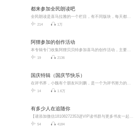
都来参加全民朗读吧
全民朗读是喜马拉雅的一个栏目，有不同版块，每天都有不同的推送，挑选自己喜欢的内容跟随喜马拉雅“全民朗读”的节奏，坚持朗读，与大家分享语言艺术的魅力和美好，弘扬高雅文化，是一种自我享受与自我提升。往小说是自娱自乐、提升个人文化品位，往大说是传承中华文明、增强文化自信。你也加入这个队伍，都来参加全民朗读吧。 本专辑包括“三十天古文朗读”、“晚安夜读”及“中国预言”。真诚的希望你能喜欢我的声音，关注我的专辑。
214
1万
阿狸参加的创作活动
本专辑专门收集阿狸贝贝特参加喜马的创作活动，主要是日常生活相关的分享₍˄·͈༝·͈˄*₎◞ ̑̑
19
2136
国庆特辑（国庆节快乐）
在评书界，小魏有个朋友叫刘鹏，是一个为评书努力的小伙子。在2021年国庆期间，他想弄个特辑，便烦劳我给他录个爱国题材的评书小段儿。这种事情，不是特殊情况，小魏一般不会拒绝，也就给其录了一个《鲁迅踢鬼》，等他传完，我再传到我的专辑里。另外，小...
14
1.6万
有多少人在追随你
【请添加微信18108272353进VIP读书群与更多书友一起学习成长。】 献给那些被他人无数次摧残、以为自己的梦想永远不会成真的人。 献给那些因自己或别人过去的错误决定、以为自己再也无法东山再起且把握命运的人。 献给那些想象力已经被颓丧的生活摧残殆尽的人。 献给那些只接受过失败教育、甘愿退居其次且让别人来领导自己的人。 你的人生还没结束！ “有时，尽管我们在人生的画布上出现错误，上帝 却使它成为一幅杰作。” ——戴夫·邓根
54
4184