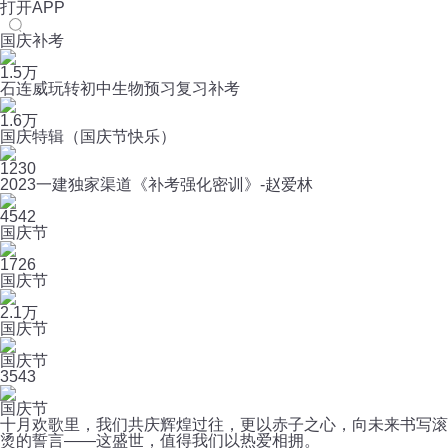
打开APP
国庆补考
1.5万
石连威玩转初中生物预习复习补考
1.6万
国庆特辑（国庆节快乐）
1230
2023一建独家渠道《补考强化密训》-赵爱林
4542
国庆节
1726
国庆节
2.1万
国庆节
国庆节
3
543
国庆节
十月欢歌里，我们共庆辉煌过往，更以赤子之心，向未来书写滚
烫的誓言——这盛世，值得我们以热爱相拥。