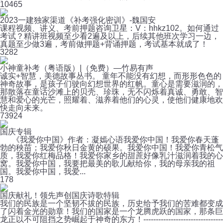
10
465
2023一建独家渠道《补考强化密训》-魏国安
课程视频、讲义、考前押题咨询卫星：V：hhkz102。如何通过
考试？精讲班视频至少看2遍及以上，后续其他班次学习一边，
真题至少做3遍，考前做押题+背诵押题，考试基本就成了！
3
282
小神童补考（粤语版）|（免费）—竹易有声
诚实+智慧，美德故事丛书。 童年不能没有幻想，而形形色色的
神奇故事，是孩子们驶向幻想世界的红帆。童心是需要滋润的，
那散落在童话沙滩上的贝壳、珍珠，无不闪烁着真诚、勇敢、智
慧和爱心的光芒，照耀着、滋养着他们的心灵，使他们健康地欢
快走向未来。
7
3924
国庆专辑
《我爱你中国》作者：凝嫣心语我爱你中国！我爱你春天蓬
勃的秧苗；我爱你秋日金黄的硕果。我爱你中国！我爱你青松气
质，我爱你红梅品格！我爱你家乡的甜蔗好像乳汁滋润着我的心
窝。我爱你中国，我要把最美的歌儿献给你，我的母亲我的祖
国。我爱你中国，我爱...
1
78
国庆献礼！领先声创国庆诗歌特辑
我们的民族是一个坚韧不拔的民族，历史给予我们的苦难都变成
了闪着金光的勋章！我们的国家是一个龙腾虎跃的国家，那条巨
龙正以不可阻挡之势崛起于神奇的东方！--------------------------------