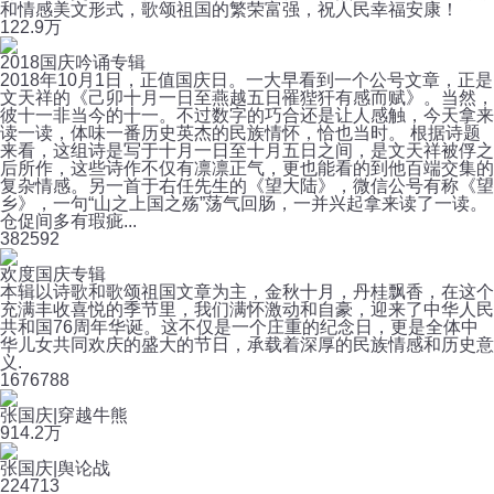
和情感美文形式，歌颂祖国的繁荣富强，祝人民幸福安康！
12
2.9万
2018国庆吟诵专辑
2018年10月1日，正值国庆日。一大早看到一个公号文章，正是
文天祥的《己卯十月一日至燕越五日罹狴犴有感而赋》。当然，
彼十一非当今的十一。不过数字的巧合还是让人感触，今天拿来
读一读，体味一番历史英杰的民族情怀，恰也当时。 根据诗题
来看，这组诗是写于十月一日至十月五日之间，是文天祥被俘之
后所作，这些诗作不仅有凛凛正气，更也能看的到他百端交集的
复杂情感。另一首于右任先生的《望大陆》，微信公号有称《望
乡》，一句“山之上国之殇”荡气回肠，一并兴起拿来读了一读。
仓促间多有瑕疵...
38
2592
欢度国庆专辑
本辑以诗歌和歌颂祖国文章为主，金秋十月，丹桂飘香，在这个
充满丰收喜悦的季节里，我们满怀激动和自豪，迎来了中华人民
共和国76周年华诞。这不仅是一个庄重的纪念日，更是全体中
华儿女共同欢庆的盛大的节日，承载着深厚的民族情感和历史意
义.
167
6788
张国庆|穿越牛熊
91
4.2万
张国庆|舆论战
22
4713