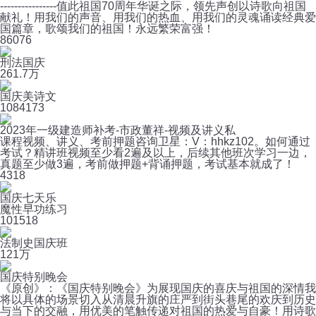
----------------值此祖国70周年华诞之际，领先声创以诗歌向祖国
献礼！用我们的声音、用我们的热血、用我们的灵魂诵读经典爱
国篇章，歌颂我们的祖国！永远繁荣富强！
8
6076
刑法国庆
26
1.7万
国庆美诗文
108
4173
2023年一级建造师补考-市政董祥-视频及讲义私
课程视频、讲义、考前押题咨询卫星：V：hhkz102。如何通过
考试？精讲班视频至少看2遍及以上，后续其他班次学习一边，
真题至少做3遍，考前做押题+背诵押题，考试基本就成了！
4
318
国庆七天乐
魔性早功练习
10
1518
法制史国庆班
12
1万
国庆特别晚会
《原创》：《国庆特别晚会》为展现国庆的喜庆与祖国的深情我
将以具体的场景切入从清晨升旗的庄严到街头巷尾的欢庆到历史
与当下的交融，用优美的笔触传递对祖国的热爱与自豪！用诗歌