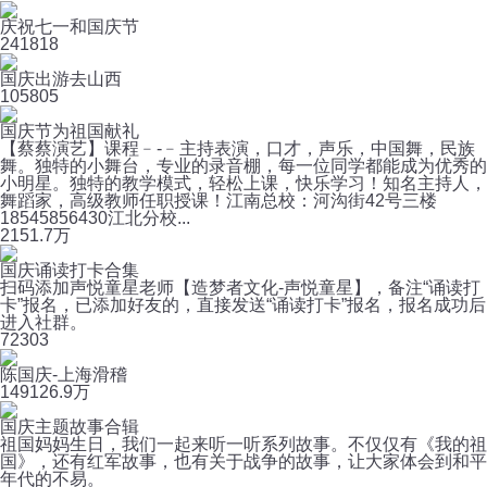
庆祝七一和国庆节
24
1818
国庆出游去山西
10
5805
国庆节为祖国献礼
【蔡蔡演艺】课程﹣-﹣主持表演，口才，声乐，中国舞，民族
舞。独特的小舞台，专业的录音棚，每一位同学都能成为优秀的
小明星。独特的教学模式，轻松上课，快乐学习！知名主持人，
舞蹈家，高级教师任职授课！江南总校：河沟街42号三楼
18545856430江北分校...
215
1.7万
国庆诵读打卡合集
扫码添加声悦童星老师【造梦者文化-声悦童星】，备注“诵读打
卡”报名，已添加好友的，直接发送“诵读打卡”报名，报名成功后
进入社群。
7
2303
陈国庆-上海滑稽
149
126.9万
国庆主题故事合辑
祖国妈妈生日，我们一起来听一听系列故事。不仅仅有《我的祖
国》，还有红军故事，也有关于战争的故事，让大家体会到和平
年代的不易。