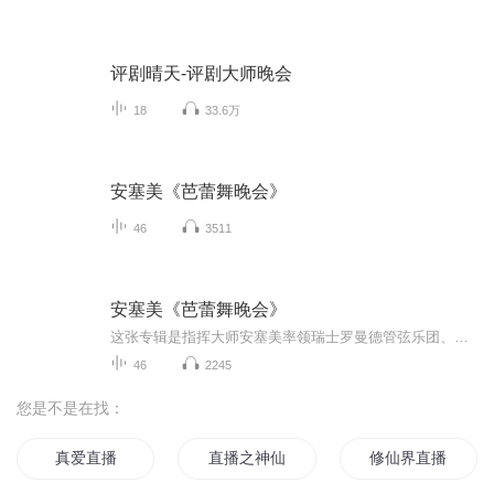
评剧晴天-评剧大师晚会
18
33.6万
安塞美《芭蕾舞晚会》
46
3511
安塞美《芭蕾舞晚会》
这张专辑是指挥大师安塞美率领瑞士罗曼德管弦乐团、巴黎音乐学院管弦乐团，演奏几部优美的著名芭蕾音乐，效果发烧，展现全音域录音最高水准，其中《葛蓓莉亚》和《睡美人》绝版多年。德利布《葛蓓莉亚》作于1870年。也称为《珐琅眼睛的姑娘》，剧情写的是...
46
2245
您是不是在找：
真爱直播
直播之神仙也要当主播
修仙界直播