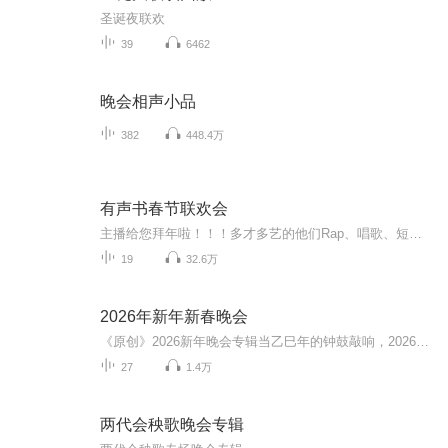
圣诞夜联欢
39
6462
晚会相声小品
382
448.4万
有声书春节联欢会
主播给您拜年啦！！！多才多艺的他们Rap、唱歌、短剧情，这个联欢会有点嗨听完各位的拜年我这该死的心动…2020年，还要相伴鸭~
19
32.6万
2026年新年新春晚会
《原创》2026新年晚会专辑当乙巳年的钟鼓敲响，2026新年晚会专辑携满格暖意与昂扬锐气而来，为辞旧迎新的时刻镌刻专属声影记忆。这张专辑以“骐骥驰骋 势不可挡”为精神内核，将传统美学与时代活力熔铸一炉，多元素情感风与匠心编排交织成篇，这里有童话故...
27
1.4万
两代会秧歌晚会专辑