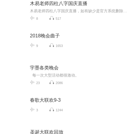
木易老师四柱八字国庆直播
木易老师四柱八字国庆直播，如有缺少是官方系统删除，后期发现会补上，记得收藏关注
8
517
2018晚会曲子
9
1653
宇墨各类晚会
每一次大型活动都很激动。
23
2086
春歌大联欢9-3
3
1244
圣诞大联欢回放