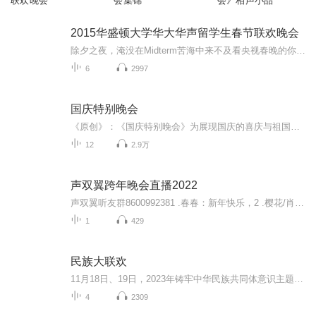
联欢晚会
会集锦
会》相声小品
2015华盛顿大学华大华声留学生春节联欢晚会
除夕之夜，淹没在Midterm苦海中来不及看央视春晚的你，打算怎样过年呢？来吧，今晚让我们边写作业边过年吧！2015华盛顿大学华大华声留学生春节联欢晚会太平洋时间今晚七点全球直播，带给你五个小时不间断的特别节目。 华大华声主持人卖艺演出、 世界各地直...
6
2997
国庆特别晚会
《原创》：《国庆特别晚会》为展现国庆的喜庆与祖国的深情我将以具体的场景切入从清晨升旗的庄严到街头巷尾的欢庆到历史与当下的交融，用优美的笔触传递对祖国的热爱与自豪！用诗歌和情感美文形式，歌颂祖国的繁荣富强，祝人民幸福安康！
12
2.9万
声双翼跨年晚会直播2022
声双翼听友群8600992381 .春春：新年快乐，2 .樱花/肖尧/JK：无垢3 .火火兔：小星星4 .马里奥、翰文：朗诵《旗袍》5.西西:歌曲《有何不可》6 .妮妮/JK：容嬷嬷扎紫薇7.采玉:《自挂东南枝》8.海啸:朗诵《丰碑》
1
429
民族大联欢
11月18日、19日，2023年铸牢中华民族共同体意识主题活动暨贵州民族大联欢活动将在观山湖区民族大联欢广场盛大开幕，民族大联欢广场升级改造随即展开。以民族盛会的开启，汇聚展示贵州各民族的优秀传统文化、民族特色风情，通过盛会促进各民族交往、交流、...
4
2309