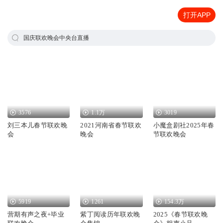
打开APP
国庆联欢晚会中央台直播
3576
1.1万
3019
刘三本儿春节联欢晚
2021河南省春节联欢
小魔盒剧社2025年春
会
晚会
节联欢晚会
5919
1261
154.3万
营期有声之夜+毕业
紫丁阅读历年联欢晚
2025《春节联欢晚