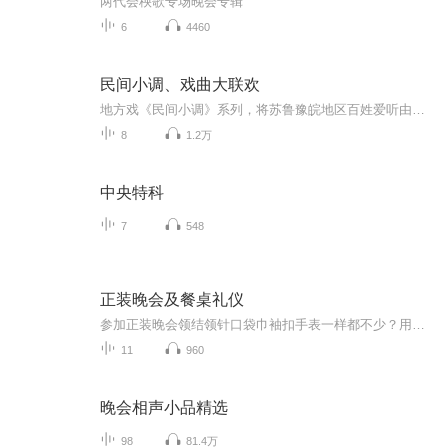
两代会秧歌专场晚会专辑
6
4460
民间小调、戏曲大联欢
地方戏《民间小调》系列，将苏鲁豫皖地区百姓爱听由刘晓燕、薄战士、张芳、孟献礼、方雪艳、丁延果等民间艺术家演唱的跑四川、五只小船、摘樱桃、补缸、绣荷包、孟姜女、十杯酒、四季歌、叹五更、五哥放羊等一批脍炙人口的小调整合一起，陆续上传，是您爸妈最喜欢的精神蛋糕，不信送给他们试试吧
8
1.2万
中央特科
7
548
正装晚会及餐桌礼仪
参加正装晚会领结领针口袋巾袖扣手表一样都不少？用过的西餐刀叉放回了原处？拿起面包盘里的面包就一口口的咬着吃？ 化繁为简才是着装正道小小面包也有BMW法则双语教你学校英语书上学不到的礼节知识
11
960
晚会相声小品精选
98
81.4万