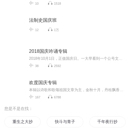
10
1518
法制史国庆班
12
1万
2018国庆吟诵专辑
2018年10月1日，正值国庆日。一大早看到一个公号文章，正是文天祥的《己卯十月一日至燕越五日罹狴犴有感而赋》。当然，彼十一非当今的十一。不过数字的巧合还是让人感触，今天拿来读一读，体味一番历史英杰的民族情怀，恰也当时。 根据诗题来看，这组诗是写于十月一日至十月五日之间，是文天祥被俘之后所作，这些诗作不仅有凛凛正气，更也能看的到他百端交集的复杂情感。另一首于右任先生的《望大陆》，微信公号有称《望乡》，一句“山之上国之殇”荡气回肠，一并兴起拿来读了一读。仓促间多有瑕疵...
38
2592
欢度国庆专辑
本辑以诗歌和歌颂祖国文章为主，金秋十月，丹桂飘香，在这个充满丰收喜悦的季节里，我们满怀激动和自豪，迎来了中华人民共和国76周年华诞。这不仅是一个庄重的纪念日，更是全体中华儿女共同欢庆的盛大的节日，承载着深厚的民族情感和历史意义.
167
6788
您是不是在找：
重生之大抄袭王
快斗与青子的情人节
千年夜行抄