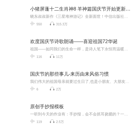
小猪屏蓬十二生肖神8 羊神篇国庆节开始更新啦！
晓东叔叔新作《三星堆神游记》全新面世！中信出版社出版！京东当当淘宝均有售！点蓝色字收听——《小猪屏蓬爆笑日记2024》《小猪屏蓬爆笑日记2》《小猪屏蓬爆笑日记1》让你笑得喘不上气！《我进故宫当富翁——小猪屏蓬故宫财商笔记》教你成为大富翁！《小...
550
315.3万
欢度国庆节诗歌朗诵——喜迎祖国72华诞
祖国——如同我们的生命一样，是诗人笔下永恒而温暖的主题。在祖国72周年华诞来临之际，特创建这个诗歌朗诵专辑，诵读经典爱国篇章，和大家一起歌颂祖国，向国庆的献礼！祝愿伟大的祖国繁荣富强，祝愿大家国庆节快乐，度过平安快乐的黄金周假期！
116
11万
国庆节的那些事儿-来历由来风俗习惯
我们伟大的祖国母亲就要过生日了,也是小朋友、大朋友们最喜欢的“国庆小长假”或说“黄金周”还有说”国庆7天乐”的，说法真是不一而足。那么“国庆节”是怎么来的？自古以来国庆节怎么庆贺？新中国国庆节的来历，以及新中国国庆节的庆贺方式又有哪些呢？ ...
6
2万
原创手抄报模板
一听到今天的作业有：手抄报，会不会抓耳挠腮的？一起来看看，总有您需要的模板在这里。
119
2.5万