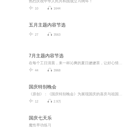
热烈庆祝中华人民共和国成立70周年！
10
1644
五月主题内容节选
27
3563
7月主题内容节选
在每个工日清晨，来一杯沁爽的夏日嬷嬷茶，让好心情伴随一整天！
44
3968
国庆特别晚会
《原创》：《国庆特别晚会》为展现国庆的喜庆与祖国的深情我将以具体的场景切入从清晨升旗的庄严到街头巷尾的欢庆到历史与当下的交融，用优美的笔触传递对祖国的热爱与自豪！用诗歌和情感美文形式，歌颂祖国的繁荣富强，祝人民幸福安康！
12
2.9万
国庆七天乐
魔性早功练习