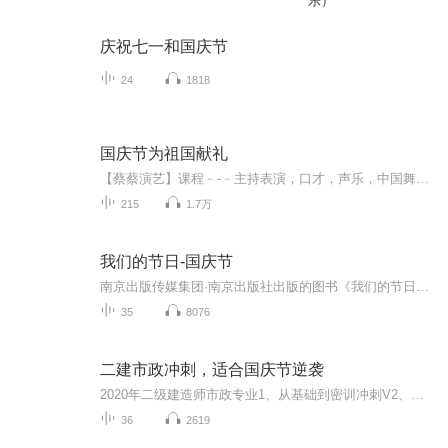
乐）
庆祝七一和国庆节
24
1818
国庆节为祖国献礼
【蔡蔡演艺】课程﹣-﹣主持表演，口才，声乐，中国舞，民族舞。独特的小舞台，专业的录音棚，每一位同学都能成为优秀的小明星。独特的教学模式，轻松上课，快乐学习！知名主持人，舞蹈家，高级教师任职授课！江南总校：河沟街42号三楼 18545856430江北分校...
215
1.7万
我们的节日-国庆节
南京出版传媒集团·南京出版社出版的图书《我们的节日》通过对中国节日文化和节日意义进行深度的挖掘，面向青少年群体构建独具特色的栏目内容，以此丰富春节、元宵节、清明节、端午节、七夕节、中秋节、重阳节等传统节日；六一节、教师节、国庆节等新兴节日的文化内涵和表现形式。促进青少年形成新的节日习俗，提升节日仪式感、认同感。音频作品由金陵朗读者联盟志愿者朗诵，南京音像出版社、金陵图书馆联合制作。
35
8076
二建市政冲刺，适合国庆节逆袭
2020年二级建造师市政专业1、从基础到密训冲刺V2、从精华课程到超压密押V3、0基础同步更新v4、持续更新到2020年考试V5、只要你跟着学让你一次稳拿证V6、渠道超压压题，超压三页纸等独家绝密压题!
36
2619