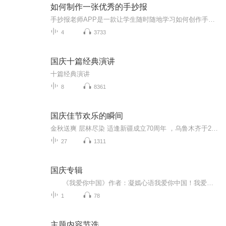
如何制作一张优秀的手抄报
手抄报老师APP是一款让学生随时随地学习如何创作手抄报的高级实用产品，学生不仅可以在视频中观看优质的课程讲解和手绘步骤，还可以欣赏到千余种优秀的手抄报作品。同时，在学习之余，还能DIY自由创作手抄报，寓教于乐。让你成为手抄报达人，教你轻松搞定手抄报！...
4
3733
国庆十篇经典演讲
十篇经典演讲
8
8361
国庆佳节欢乐的瞬间
金秋送爽 层林尽染 适逢新疆成立70周年 ，乌鲁木齐于2025年9月23日迎来党中央和习大大带领的慰问团。新疆各族群众欢欣鼓舞，热烈欢迎。
27
1311
国庆专辑
《我爱你中国》作者：凝嫣心语我爱你中国！我爱你春天蓬勃的秧苗；我爱你秋日金黄的硕果。我爱你中国！我爱你青松气质，我爱你红梅品格！我爱你家乡的甜蔗好像乳汁滋润着我的心窝。我爱你中国，我要把最美的歌儿献给你，我的母亲我的祖国。我爱你中国，我爱...
1
78
主题内容节选