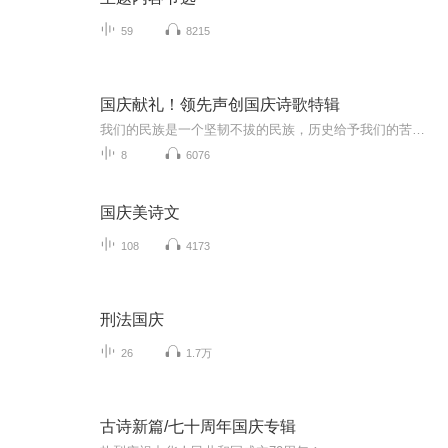
59
8215
国庆献礼！领先声创国庆诗歌特辑
我们的民族是一个坚韧不拔的民族，历史给予我们的苦难都变成了闪着金光的勋章！我们的国家是一个龙腾虎跃的国家，那条巨龙正以不可阻挡之势崛起于神奇的东方！------------------------------------------------值此祖国70周年华诞之际，领先声创以诗歌向祖国献礼！用我们的声音、用我们的热血、用我们的灵魂诵读经典爱国篇章，歌颂我们的祖国！永远繁荣富强！
8
6076
国庆美诗文
108
4173
刑法国庆
26
1.7万
古诗新篇/七十周年国庆专辑