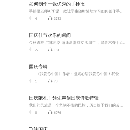
如何制作一张优秀的手抄报
手抄报老师APP是一款让学生随时随地学习如何创作手抄报的高级实用产品，学生不仅可以在视频中观看优质的课程讲解和手绘步骤，还可以欣赏到千余种优秀的手抄报作品。同时，在学习之余，还能DIY自由创作手抄报，寓教于乐。让你成为手抄报达人，教你轻松搞定手抄报！...
4
3733
国庆佳节欢乐的瞬间
金秋送爽 层林尽染 适逢新疆成立70周年 ，乌鲁木齐于2025年9月23日迎来党中央和习大大带领的慰问团。新疆各族群众欢欣鼓舞，热烈欢迎。
27
1311
国庆专辑
《我爱你中国》作者：凝嫣心语我爱你中国！我爱你春天蓬勃的秧苗；我爱你秋日金黄的硕果。我爱你中国！我爱你青松气质，我爱你红梅品格！我爱你家乡的甜蔗好像乳汁滋润着我的心窝。我爱你中国，我要把最美的歌儿献给你，我的母亲我的祖国。我爱你中国，我爱...
1
78
国庆献礼！领先声创国庆诗歌特辑
我们的民族是一个坚韧不拔的民族，历史给予我们的苦难都变成了闪着金光的勋章！我们的国家是一个龙腾虎跃的国家，那条巨龙正以不可阻挡之势崛起于神奇的东方！------------------------------------------------值此祖国70周年华诞之际，领先声创以诗歌向祖国献礼！用我们的声音、用我们的热血、用我们的灵魂诵读经典爱国篇章，歌颂我们的祖国！永远繁荣富强！
8
6076
刑法国庆