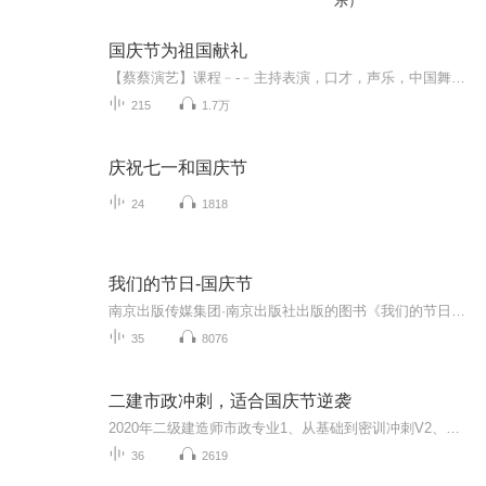
乐）
国庆节为祖国献礼
【蔡蔡演艺】课程﹣-﹣主持表演，口才，声乐，中国舞，民族舞。独特的小舞台，专业的录音棚，每一位同学都能成为优秀的小明星。独特的教学模式，轻松上课，快乐学习！知名主持人，舞蹈家，高级教师任职授课！江南总校：河沟街42号三楼 18545856430江北分校...
215
1.7万
庆祝七一和国庆节
24
1818
我们的节日-国庆节
南京出版传媒集团·南京出版社出版的图书《我们的节日》通过对中国节日文化和节日意义进行深度的挖掘，面向青少年群体构建独具特色的栏目内容，以此丰富春节、元宵节、清明节、端午节、七夕节、中秋节、重阳节等传统节日；六一节、教师节、国庆节等新兴节日的文化内涵和表现形式。促进青少年形成新的节日习俗，提升节日仪式感、认同感。音频作品由金陵朗读者联盟志愿者朗诵，南京音像出版社、金陵图书馆联合制作。
35
8076
二建市政冲刺，适合国庆节逆袭
2020年二级建造师市政专业1、从基础到密训冲刺V2、从精华课程到超压密押V3、0基础同步更新v4、持续更新到2020年考试V5、只要你跟着学让你一次稳拿证V6、渠道超压压题，超压三页纸等独家绝密压题!
36
2619