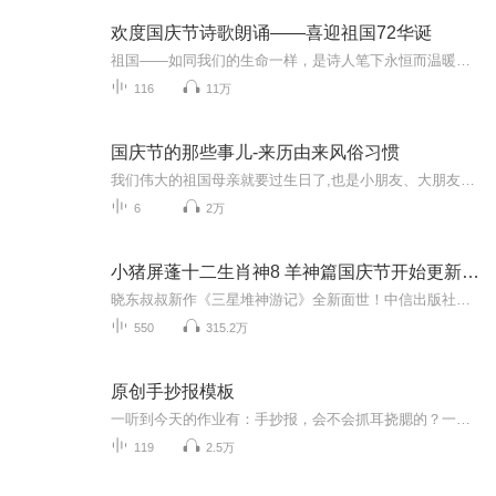
欢度国庆节诗歌朗诵——喜迎祖国72华诞
祖国——如同我们的生命一样，是诗人笔下永恒而温暖的主题。在祖国72周年华诞来临之际，特创建这个诗歌朗诵专辑，诵读经典爱国篇章，和大家一起歌颂祖国，向国庆的献礼！祝愿伟大的祖国繁荣富强，祝愿大家国庆节快乐，度过平安快乐的黄金周假期！
116
11万
国庆节的那些事儿-来历由来风俗习惯
我们伟大的祖国母亲就要过生日了,也是小朋友、大朋友们最喜欢的“国庆小长假”或说“黄金周”还有说”国庆7天乐”的，说法真是不一而足。那么“国庆节”是怎么来的？自古以来国庆节怎么庆贺？新中国国庆节的来历，以及新中国国庆节的庆贺方式又有哪些呢？ ...
6
2万
小猪屏蓬十二生肖神8 羊神篇国庆节开始更新啦！
晓东叔叔新作《三星堆神游记》全新面世！中信出版社出版！京东当当淘宝均有售！点蓝色字收听——《小猪屏蓬爆笑日记2024》《小猪屏蓬爆笑日记2》《小猪屏蓬爆笑日记1》让你笑得喘不上气！《我进故宫当富翁——小猪屏蓬故宫财商笔记》教你成为大富翁！《小...
550
315.2万
原创手抄报模板
一听到今天的作业有：手抄报，会不会抓耳挠腮的？一起来看看，总有您需要的模板在这里。
119
2.5万