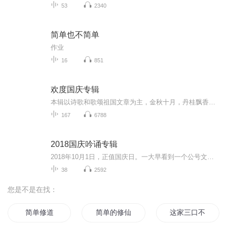
53
2340
简单也不简单
作业
16
851
欢度国庆专辑
本辑以诗歌和歌颂祖国文章为主，金秋十月，丹桂飘香，在这个充满丰收喜悦的季节里，我们满怀激动和自豪，迎来了中华人民共和国76周年华诞。这不仅是一个庄重的纪念日，更是全体中华儿女共同欢庆的盛大的节日，承载着深厚的民族情感和历史意义.
167
6788
2018国庆吟诵专辑
2018年10月1日，正值国庆日。一大早看到一个公号文章，正是文天祥的《己卯十月一日至燕越五日罹狴犴有感而赋》。当然，彼十一非当今的十一。不过数字的巧合还是让人感触，今天拿来读一读，体味一番历史英杰的民族情怀，恰也当时。 根据诗题来看，这组诗是写于十月一日至十月五日之间，是文天祥被俘之后所作，这些诗作不仅有凛凛正气，更也能看的到他百端交集的复杂情感。另一首于右任先生的《望大陆》，微信公号有称《望乡》，一句“山之上国之殇”荡气回肠，一并兴起拿来读了一读。仓促间多有瑕疵...
38
2592
您是不是在找：
简单修道
简单的修仙
这家三口不简单