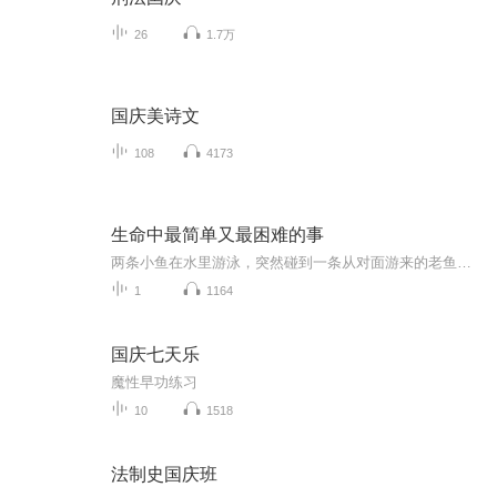
26
1.7万
国庆美诗文
108
4173
生命中最简单又最困难的事
两条小鱼在水里游泳，突然碰到一条从对面游来的老鱼向他们点头问好： “早啊，小伙子们。水里怎样？” 小鱼继续往前游了一会儿，其中一条终于忍不住了，他望着另一条，问道： “水是个什么玩意？” 这是美国作家大卫·福斯特·华莱士2005年在肯扬学院毕业典礼上的演讲，从生活中最显而易见的平常之事入手，讨论如何摆脱生命中的重复单调，获得内心自由，保持意识的清醒鲜活。华莱士提醒我们，日常生活就是我们本身，既绝望又禅意，而要“在繁琐无聊的日常中，日复一日地保持自觉与警醒，困难得不可想象”。 这场演讲当时默默无闻，之后却突然逆袭，演讲录音通过邮件和博客在朋友圈不断流转，引发广泛共鸣，后有工作室根据录音制作了短视频，在Youtube上，一周就超过400人点阅。图书出版之后受到更大的关注，被《时代杂志》认为是“对知识分子最后的演讲”，并与乔布斯的演讲一起入选“美国具有影响力的十大毕业演讲”。 遗憾的是，这位天才的作家却在3年后因严重的抑郁症自杀，这也让这篇演讲更加震撼：生活不会总是一帆风顺，我们要学会提醒自己走出思维定势的泥沼；给你身边的人多点空间——因为你不知道他们正面对怎样的困苦。
1
1164
国庆七天乐
魔性早功练习
10
1518
法制史国庆班