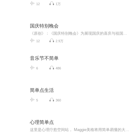
12
1万
国庆特别晚会
《原创》：《国庆特别晚会》为展现国庆的喜庆与祖国的深情我将以具体的场景切入从清晨升旗的庄严到街头巷尾的欢庆到历史与当下的交融，用优美的笔触传递对祖国的热爱与自豪！用诗歌和情感美文形式，歌颂祖国的繁荣富强，祝人民幸福安康！
12
2.9万
音乐节不简单
6
486
简单点生活
5
360
心理简单点
这里是心理疗愈空间站， Maggie美格将用简单易懂的大白话，和大家聊聊心理相关故事，知识、感悟...希望大家能在这档播客中，找到自己的影子，放下心里的疲惫，治愈自己，找回最简单的快乐！