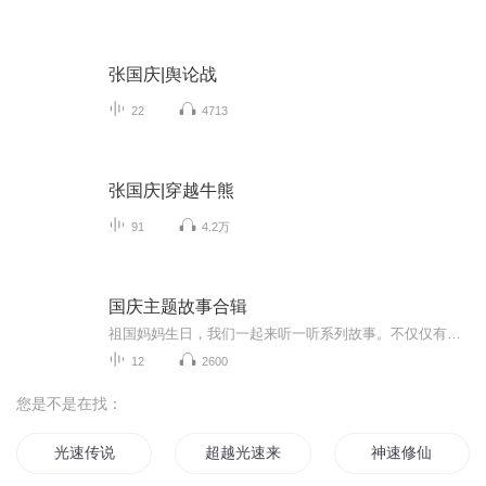
张国庆|舆论战
22
4713
张国庆|穿越牛熊
91
4.2万
国庆主题故事合辑
祖国妈妈生日，我们一起来听一听系列故事。不仅仅有《我的祖国》，还有红军故事，也有关于战争的故事，让大家体会到和平年代的不易。
12
2600
您是不是在找：
光速传说
超越光速来爱你
神速修仙