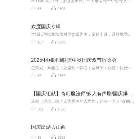
2018年10月1日，正值国庆日。一大早看到一个公号文章，正是文天祥的《己卯十月一日至燕越五日罹狴犴有感而赋》。当然，彼十一非当今的十一。不过数字的巧合还是让人感触，今天拿来读一读，体味一番历史英杰的民族情怀，恰也当时。 根据诗题来看，这组诗是写于十月一日至十月五日之间，是文天祥被俘之后所作，这些诗作不仅有凛凛正气，更也能看的到他百端交集的复杂情感。另一首于右任先生的《望大陆》，微信公号有称《望乡》，一句“山之上国之殇”荡气回肠，一并兴起拿来读了一读。仓促间多有瑕疵...
38
2592
欢度国庆专辑
本辑以诗歌和歌颂祖国文章为主，金秋十月，丹桂飘香，在这个充满丰收喜悦的季节里，我们满怀激动和自豪，迎来了中华人民共和国76周年华诞。这不仅是一个庄重的纪念日，更是全体中华儿女共同欢庆的盛大的节日，承载着深厚的民族情感和历史意义.
167
6788
2025中国朗诵联盟中秋国庆双节歌咏会
总策划：凤雏生；总监制：静心；总导演：化虹；执行总监：莺子；执行导演：橙夏；主持人：静心、化虹、橙夏
37
1367
【国庆钜献】奇幻魔法师/多人有声剧/国庆爆更七天乐
从前，地球上除了人类居住的人界外，还有一个叫“仙’的种族，居住在一个叫'地海”的异世界--也就是所谓的仙界。海内有三岛，上岛蓬菜，居神仙，中岛美蓉，居天仙，下岛源，居地仙。三岛中央，是考较群仙功力的场所--紫府。仙族族人考核升级，可以由地仙升...
501
1.6万
国庆出游去山西
10
5805