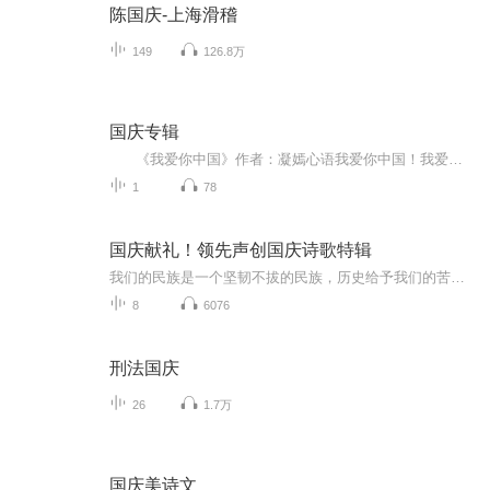
陈国庆-上海滑稽
149
126.8万
国庆专辑
《我爱你中国》作者：凝嫣心语我爱你中国！我爱你春天蓬勃的秧苗；我爱你秋日金黄的硕果。我爱你中国！我爱你青松气质，我爱你红梅品格！我爱你家乡的甜蔗好像乳汁滋润着我的心窝。我爱你中国，我要把最美的歌儿献给你，我的母亲我的祖国。我爱你中国，我爱...
1
78
国庆献礼！领先声创国庆诗歌特辑
我们的民族是一个坚韧不拔的民族，历史给予我们的苦难都变成了闪着金光的勋章！我们的国家是一个龙腾虎跃的国家，那条巨龙正以不可阻挡之势崛起于神奇的东方！------------------------------------------------值此祖国70周年华诞之际，领先声创以诗歌向祖国献礼！用我们的声音、用我们的热血、用我们的灵魂诵读经典爱国篇章，歌颂我们的祖国！永远繁荣富强！
8
6076
刑法国庆
26
1.7万
国庆美诗文