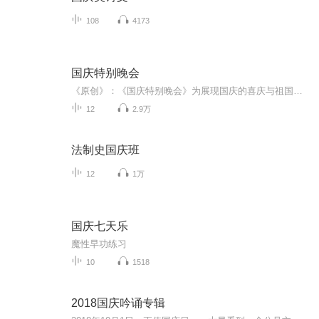
108
4173
国庆特别晚会
《原创》：《国庆特别晚会》为展现国庆的喜庆与祖国的深情我将以具体的场景切入从清晨升旗的庄严到街头巷尾的欢庆到历史与当下的交融，用优美的笔触传递对祖国的热爱与自豪！用诗歌和情感美文形式，歌颂祖国的繁荣富强，祝人民幸福安康！
12
2.9万
法制史国庆班
12
1万
国庆七天乐
魔性早功练习
10
1518
2018国庆吟诵专辑