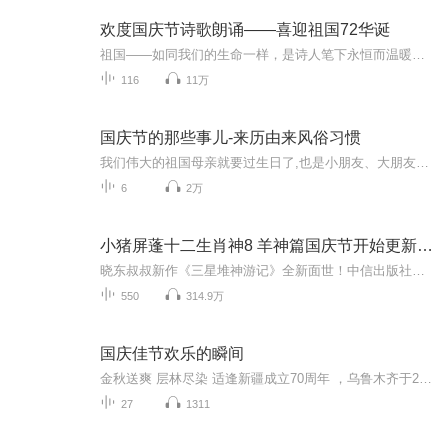
欢度国庆节诗歌朗诵——喜迎祖国72华诞
祖国——如同我们的生命一样，是诗人笔下永恒而温暖的主题。在祖国72周年华诞来临之际，特创建这个诗歌朗诵专辑，诵读经典爱国篇章，和大家一起歌颂祖国，向国庆的献礼！祝愿伟大的祖国繁荣富强，祝愿大家国庆节快乐，度过平安快乐的黄金周假期！
116
11万
国庆节的那些事儿-来历由来风俗习惯
我们伟大的祖国母亲就要过生日了,也是小朋友、大朋友们最喜欢的“国庆小长假”或说“黄金周”还有说”国庆7天乐”的，说法真是不一而足。那么“国庆节”是怎么来的？自古以来国庆节怎么庆贺？新中国国庆节的来历，以及新中国国庆节的庆贺方式又有哪些呢？ ...
6
2万
小猪屏蓬十二生肖神8 羊神篇国庆节开始更新啦！
晓东叔叔新作《三星堆神游记》全新面世！中信出版社出版！京东当当淘宝均有售！点蓝色字收听——《小猪屏蓬爆笑日记2024》《小猪屏蓬爆笑日记2》《小猪屏蓬爆笑日记1》让你笑得喘不上气！《我进故宫当富翁——小猪屏蓬故宫财商笔记》教你成为大富翁！《小...
550
314.9万
国庆佳节欢乐的瞬间
金秋送爽 层林尽染 适逢新疆成立70周年 ，乌鲁木齐于2025年9月23日迎来党中央和习大大带领的慰问团。新疆各族群众欢欣鼓舞，热烈欢迎。
27
1311