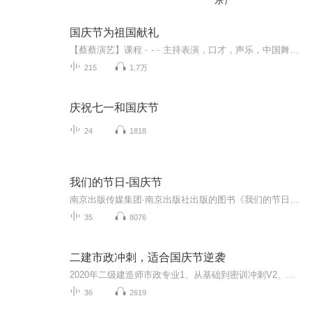
乐）
国庆节为祖国献礼
【蔡蔡演艺】课程﹣-﹣主持表演，口才，声乐，中国舞，民族舞。独特的小舞台，专业的录音棚，每一位同学都能成为优秀的小明星。独特的教学模式，轻松上课，快乐学习！知名主持人，舞蹈家，高级教师任职授课！江南总校：河沟街42号三楼 18545856430江北分校...
215
1.7万
庆祝七一和国庆节
24
1818
我们的节日-国庆节
南京出版传媒集团·南京出版社出版的图书《我们的节日》通过对中国节日文化和节日意义进行深度的挖掘，面向青少年群体构建独具特色的栏目内容，以此丰富春节、元宵节、清明节、端午节、七夕节、中秋节、重阳节等传统节日；六一节、教师节、国庆节等新兴节日的文化内涵和表现形式。促进青少年形成新的节日习俗，提升节日仪式感、认同感。音频作品由金陵朗读者联盟志愿者朗诵，南京音像出版社、金陵图书馆联合制作。
35
8076
二建市政冲刺，适合国庆节逆袭
2020年二级建造师市政专业1、从基础到密训冲刺V2、从精华课程到超压密押V3、0基础同步更新v4、持续更新到2020年考试V5、只要你跟着学让你一次稳拿证V6、渠道超压压题，超压三页纸等独家绝密压题!
36
2619