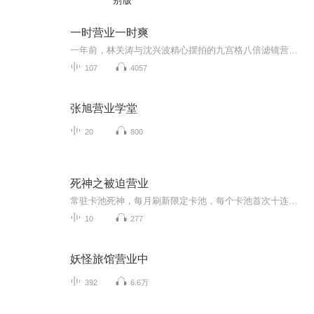
别版
一时营业一时爽
一年前，林关涛与沈兴波精心摆拍的九宫格八倍滤镜营业照被粉圈群嘲直男卖腐，天打雷劈，满脸都写着钱难赚。一年后。？？？谁给他们俩打通的任督二脉，给我cp来个同款谢谢。老梗，情敌变情人，卖腐出真爱。土味装逼攻X轻微nerd受沈兴波X林关涛欢喜冤家娱乐圈营业翻车直男卖腐一句话简介：一直营业一直...
107
4057
张旭营业学堂
20
800
死神之被迫营业
常驻卡池死神，每月刷新限定卡池，每个卡池首次十连必得保底SR！始解干将莫邪SR，心意坚若磐石。力量撼拔山兮！道具复活币SSR，是谁告诉你，生命只能有一次？卍解天壤劫火UR，你的斩魄刀，似乎和老夫是同一类型呢。能力直死之魔眼UR，就算是全知全能的神，...
10
277
妖怪旅馆营业中
392
6.6万