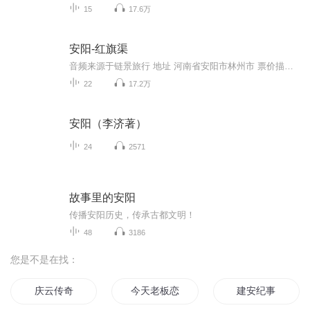
15
17.6万
安阳-红旗渠
音频来源于链景旅行 地址 河南省安阳市林州市 票价描述 100.00元 开放时间 07:00—18:00 乘车信息 自驾车：任意方向转京港澳高速（京珠高速）——南林高速（安林高速）——红旗渠景区。公共交通：（1）至郑州市新郑机场距红旗渠景区350公里建议乘坐大巴。...
22
17.2万
安阳（李济著）
24
2571
故事里的安阳
传播安阳历史，传承古都文明！
48
3186
您是不是在找：
庆云传奇
今天老板恋爱营业
建安纪事