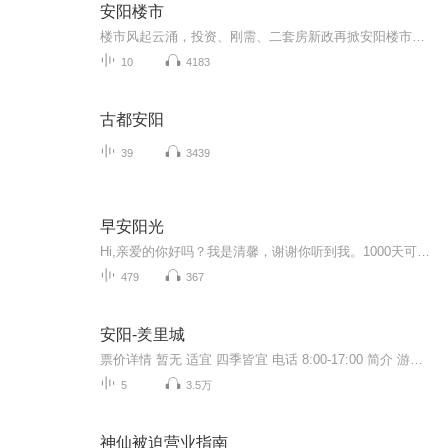
安阳楼市
楼市风起云涌，投资、刚需、二套房新政再掀安阳楼市新热潮，购房请听“安阳楼市”
10
4183
古都安阳
39
3439
早安阳光
Hi,亲爱的你好吗？我是清馨，谢谢你听到我。1000天可以做什么？可以养成一个好习惯，可以培养一个兴趣爱好，更可以完成一些你自己想完成的事情。我们每个人在心底，都或多或少有那么些想要去做的事情吧，但由于各种原因，我们总是很难开始，或者难以坚持。...
479
367
安阳-羑里城
票价详情 暂无 适宜 四季皆宜 电话 8:00-17:00 简介 游客朋友您好，欢迎您来到羑里城。羑里城，位于汤阴县城北2公里处，是我国历史上有文字记载的第一座国家监狱，也是风靡全球的《周易》发祥地。她以博大精深的文化内涵而名扬海内外，“划地为牢”、“文...
5
3.5万
神仙被迫营业指南