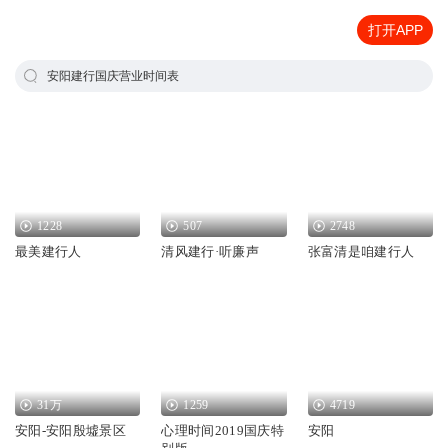
打开APP
安阳建行国庆营业时间表
1228
507
2748
最美建行人
清风建行·听廉声
张富清是咱建行人
31万
1259
4719
安阳-安阳殷墟景区
心理时间2019国庆特
安阳