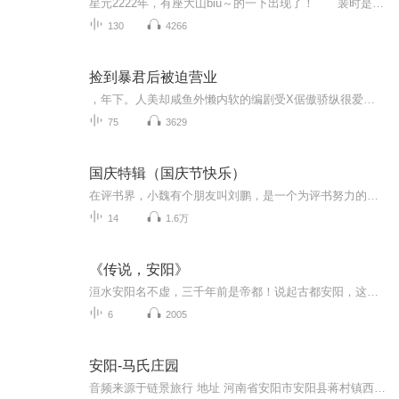
星元2222年，有座大山biu～的一下出现了！ 裴时是一座山，是一座土豪山，山南有银山北有玉，山中珍禽异兽遍地走，天才地宝数不清。 可惜，一梦万年，裴时发现自己英年早秃，整座山除了他连根草都找不到！！！ 裴.秃山.时成功一觉睡成了孤家寡山。...
130
4266
捡到暴君后被迫营业
，年下。人美却咸鱼外懒内软的编剧受X倨傲骄纵很爱演的影帝攻豪门世家穿越时空娱乐圈甜文主角：沈念，简曦辰一句话简介：我俩CP在百年前就绑定了立意：不懈的坚持，可以让爱情在时光中破茧...
75
3629
国庆特辑（国庆节快乐）
在评书界，小魏有个朋友叫刘鹏，是一个为评书努力的小伙子。在2021年国庆期间，他想弄个特辑，便烦劳我给他录个爱国题材的评书小段儿。这种事情，不是特殊情况，小魏一般不会拒绝，也就给其录了一个《鲁迅踢鬼》，等他传完，我再传到我的专辑里。另外，小...
14
1.6万
《传说，安阳》
洹水安阳名不虚，三千年前是帝都！说起古都安阳，这里不光有殷墟、甲骨文、红旗渠、岳飞故里、曹操高陵等名胜古迹，还有很多有趣的民间神话传说～今天就由我带您走进我的家乡，一起聆听流传千古的故事～
6
2005
安阳-马氏庄园
音频来源于链景旅行 地址 河南省安阳市安阳县蒋村镇西蒋村 票价描述 全票60元 开放时间 夏 早8：30---17:30 冬 早 8 : 30 --- 17:00 乘车信息 乘车路线：安阳市汽车客运中心站，早上7时发首班车，17时发晚班车，旅途行程约40分钟。马氏庄园在水冶附近，有...