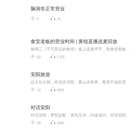
脑洞非正常营业
3
74
食堂老板的营业时间 | 黄锐直播连麦回放
每周三《不可思议的食堂》线上连麦环节，和食堂老板直接面对面吧！
52
2.3万
安阳旅游
品文化古都，听历史安阳，看山水世界。看景不如听景，感谢收听“安阳旅游‘
12
4301
对话安阳
对话安阳，梦想起航，资讯互动，问道成功。对话安阳政府、商业企业、工商业界等各界人士，畅谈工作感受、展望未来，提出问题，发包项目，搭建平台，促进安阳经济社会良性发展。
28
2930