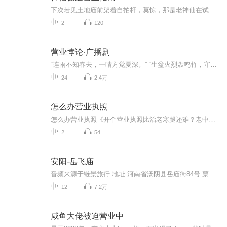
下次若见土地庙前架着自拍杆，莫惊，那是老神仙在试他的新美颜；若闻灶台深处有键盘轻响，莫怪，定是灶君在加密他的小报告；倘若姻缘签文前言不搭后语，也请体谅，月老他老人家，怕是一边修着bug，一边还在啃那本《上古结绳术》呢。
2
120
营业悖论·广播剧
“连雨不知春去，一晴方觉夏深。” “生盆火烈轰鸣竹，守岁筵开听颂椒。”
24
2.4万
怎么办营业执照
怎么办营业执照《开个营业执照比治老寒腿还难？老中医教你"望闻问切"办证攻略》 各位街坊邻居，今天咱不聊把脉开方，说说比湿气还难缠的营业执照。上个月帮家里侄儿办证，好家伙，流程比十八反药性还相克！今儿就用咱们中医"四诊法"，给各位老板们开剂...
2
54
安阳-岳飞庙
音频来源于链景旅行 地址 河南省汤阴县岳庙街84号 票价描述 50 开放时间 08:00-17:00 乘车信息 自驾路线：1、郑州方向：A. 由京珠高速进入汤阴，从高速出站口左转向西，走人民路到小北街交叉路口左转向南200米进入岳庙街即到。（约150KM，车程2个小时即到...
12
7.2万
咸鱼大佬被迫营业中