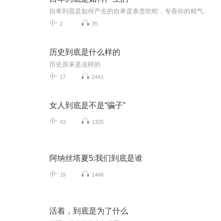
自卑到底是如何产生的自卑是条贪吃蛇，专吞你的精气神 当代年轻人最喜欢在深夜打开手机前置摄像头，对着素颜状态下的自己叹气。这种隐秘的自卑感像极了一条贪吃蛇，最初只是偶然对比产生的细小失落，后来吞掉你的自信、勇气和生命力，最终盘踞成心里一...
2
35
历史到底是什么样的
历史原来是这样的
17
2441
女人到底是不是“骗子”
43
1325
阿纳丝塔夏5:我们到底是谁
19
1448
活着，到底是为了什么