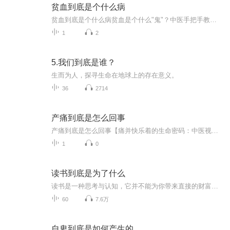
贫血到底是个什么病
贫血到底是个什么病贫血是个什么"鬼"？中医手把手教你识别这具"行尸走肉" 当代年轻人三大幻觉：工资会涨、头发还在、贫血不算病。直到某天爬楼梯像在演《釜山行》，照镜子发现脸白得像《甄嬛传》里的安陵容，才惊觉自己可能被贫血"附体"了。今天咱们就...
1
2
5.我们到底是谁？
生而为人，探寻生命在地球上的存在意义。
36
2714
产痛到底是怎么回事
产痛到底是怎么回事【痛并快乐着的生命密码：中医视角解码产痛之谜】 各位准妈妈们注意了！今天我们要聊的是一个让当代女性又爱又怕的话题——生孩子到底能有多痛？网上有人说像同时打断20根肋骨，有人说像被大象踩着小腹跳踢踏舞。作为一名把《黄帝内...
1
0
读书到底是为了什么
读书是一种思考与认知，它并不能为你带来直接的财富提升，却能有助于你更好的了解这个世界。 我们常说知识改变命运，实则是知识改变了你对整个世界的认知，对每一件事的态度。
60
7.6万
自卑到底是如何产生的