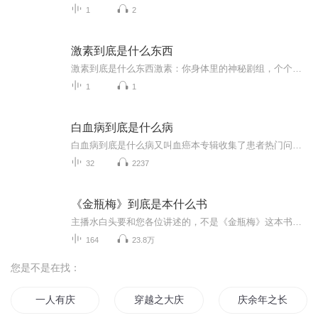
1
2
激素到底是什么东西
激素到底是什么东西激素：你身体里的神秘剧组，个个都是戏精本精 各位观众朋友，今天我们要聊的是你体内那支神出鬼没的“好莱坞剧组”——激素。别看它们名字听起来像化学课代表，实际个个都是身兼数职的影帝影后，从情绪管理到长个子，从熬夜加班到相...
1
1
白血病到底是什么病
白血病到底是什么病又叫血癌本专辑收集了患者热门问题，进行分析，然后按照中医和西医的观点，进行全面的回答，希望帮助患者解决目前遇到的问题，早日康复，并让大家注重养生保健，提前预防，少生病，心情舒畅。希望你们都能活到天年（120岁）！希望大家可...
32
2237
《金瓶梅》到底是本什么书
主播水白头要和您各位讲述的，不是《金瓶梅》这本书的原文，而是来品鉴这本书的价值，通过这本奇书，来领略当时人们的情感，生活，和世态炎凉。《金瓶梅》，中国明代长篇白话世情小说，一般认为是中国第一部文人独立创作的章回体长篇小说。其成书时间大约...
164
23.8万
您是不是在找：
一人有庆
穿越之大庆帝国
庆余年之长歌行