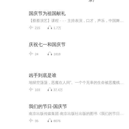
乐）
国庆节为祖国献礼
【蔡蔡演艺】课程﹣-﹣主持表演，口才，声乐，中国舞，民族舞。独特的小舞台，专业的录音棚，每一位同学都能成为优秀的小明星。独特的教学模式，轻松上课，快乐学习！知名主持人，舞蹈家，高级教师任职授课！江南总校：河沟街42号三楼 18545856430江北分校...
215
1.7万
庆祝七一和国庆节
24
1818
凶手到底是谁
地狱空荡荡，恶魔在人间”。一个个无辜的生命被恶魔残忍杀害，凶手到底是谁？他们是高级会所，为朋友两肋插刀，杀死三名vip女会员的大堂经理；是大学宿舍，来自单亲家庭的心理畸形儿、迷恋死亡游戏杀死五名舍友的大学生；是旅行团，以七宗罪残忍杀戮七名游客的基督徒；是美术培训班情诗杀人案制造者美术教师；是隐藏警局十几年为死去父母复仇，用满清十大酷刑连环追凶杀人的警察……天网恢恢，疏而不漏，金色盾牌，风雨铸就，再完美的犯罪都会留下痕迹，都逃不过神探王毅的法眼。警笛长鸣，又有人被杀了，凶...
103
37.4万
我们的节日-国庆节
南京出版传媒集团·南京出版社出版的图书《我们的节日》通过对中国节日文化和节日意义进行深度的挖掘，面向青少年群体构建独具特色的栏目内容，以此丰富春节、元宵节、清明节、端午节、七夕节、中秋节、重阳节等传统节日；六一节、教师节、国庆节等新兴节日的文化内涵和表现形式。促进青少年形成新的节日习俗，提升节日仪式感、认同感。音频作品由金陵朗读者联盟志愿者朗诵，南京音像出版社、金陵图书馆联合制作。
35
8076