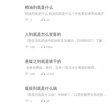
精油到底是什么
精油到底是什么 精油到底是什么？中医爱好者带你揭开千年植物精华的奥秘你也许在网红直播间见过那些晶莹剔透的小瓶子，听主播激情澎湃地喊着"三二一上链接"；或许在美容院享受SPA时，闻到过若有若无的幽香；又或者在朋友圈看到有人晒出的"今日五行精油配...
2
33
人到底是怎么变富的
（想交流和进读书群的听友加威信，616069107）了解更多、更系统化，更有价值的财商内容。我们要影响一亿人读书，帮助10万个家庭实现财务自由和身心健康！财富思维的模式（请认真以思考下3个问题）：1、我将来要过什么样的生活，成为什么样的人？2、过什么...
182
5864
悬疑之到底是谁干的
当夜色降临，身后，总有一双冷冰注视我的眼睛。 一副怪异可怖的画，一段深藏在观镇每个人心里的…...
148
31.8万
瘟疫到底是什么病
《瘟疫到底是什么病》专辑来了！11期音频带你系统拆解瘟疫之谜。前10期免费，标题层层递进，直击核心问题。最后一期付费内容《瘟疫到底是什么病》更是深度剖析，10篇精华文章组合，干货满满！中医爱好者、健康管理师必备，避坑指南，让你秒懂瘟疫本质，健...
2
46