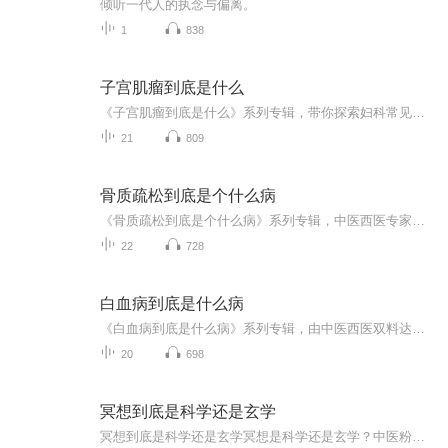
倾听一代人的执念与偏离。
1
838
子宫肌瘤到底是什么
《子宫肌瘤到底是什么》系列专辑，带你探索妇科常见病症！作为一名医术高超的中医西医结合爱好者，我用轻松幽默的语言，深入浅出地解析子宫肌瘤。从西医诊断到中医调理，从症状表现到预防方法，一网打尽！想了解子宫肌瘤的真相？快来加入我们的知识狂欢吧！
21
809
骨质疏松到底是个什么病
《骨质疏松到底是个什么病》系列专辑，中医西医专家联手揭秘！从骨骼健康入手，用轻松幽默的语言，带你全面了解骨质疏松的成因、症状及预防。健康管理师带你学习科学养护，告别骨质疏松，远离骨骼疼痛。一书在手，骨骼健康我有！快快加入我们，一起守护你...
22
728
白血病到底是什么病
《白血病到底是什么病》系列专辑，由中医西医双料达人撰写，深入浅出解析白血病。从病因到治疗，从中医养生到西医手术，带你全面了解白血病。轻松幽默，干货满满，让你不再谈“白”色变。快来加入我们，一起揭开白血病的神秘面纱！健康科普 白血病揭秘
20
698
冥想到底是科学还是玄学
冥想到底是科学还是玄学冥想是科学还是玄学？中医粉用大白话给你捋明白 最近冥想这玩意儿火得不行，明星网红张嘴就是“正念冥想”，朋友圈有人打卡“打坐内观”，再加上一堆“灵修班”神神叨叨的广告——有人靠它治好了失眠，有人说练完能“通灵”，更...