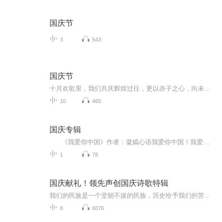
国庆节
3
543
国庆节
十月欢歌里，我们共庆辉煌过往，更以赤子之心，向未来书写滚烫的誓言——这盛世，值得我们以热爱相拥。
10
465
国庆专辑
《我爱你中国》作者：凝嫣心语我爱你中国！我爱你春天蓬勃的秧苗；我爱你秋日金黄的硕果。我爱你中国！我爱你青松气质，我爱你红梅品格！我爱你家乡的甜蔗好像乳汁滋润着我的心窝。我爱你中国，我要把最美的歌儿献给你，我的母亲我的祖国。我爱你中国，我爱...
1
78
国庆献礼！领先声创国庆诗歌特辑
我们的民族是一个坚韧不拔的民族，历史给予我们的苦难都变成了闪着金光的勋章！我们的国家是一个龙腾虎跃的国家，那条巨龙正以不可阻挡之势崛起于神奇的东方！------------------------------------------------值此祖国70周年华诞之际，领先声创以诗歌向祖国献礼！用我们的声音、用我们的热血、用我们的灵魂诵读经典爱国篇章，歌颂我们的祖国！永远繁荣富强！
8
6076