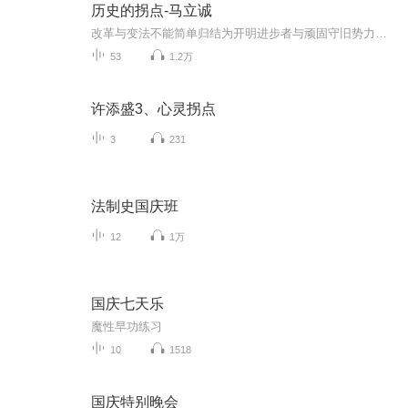
历史的拐点-马立诚
改革与变法不能简单归结为开明进步者与顽固守旧势力的斗争，而是在统治阶层朝堂带动宫廷外戚的各色人等中，力主变革群体与自认将被触犯既得利益者之间的资源博弈，进而与变革最终影响的下层——底层官吏、被统治阶层形成一个互相掣肘的循环，当循环中的任...
53
1.2万
许添盛3、心灵拐点
3
231
法制史国庆班
12
1万
国庆七天乐
魔性早功练习
10
1518
国庆特别晚会