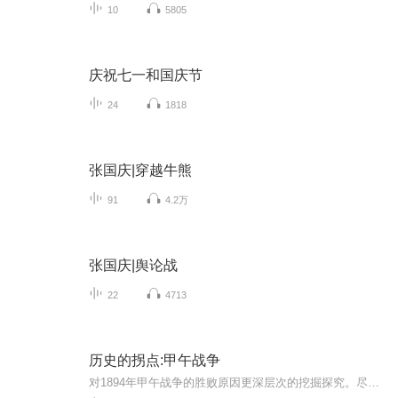
10
5805
庆祝七一和国庆节
24
1818
张国庆|穿越牛熊
91
4.2万
张国庆|舆论战
22
4713
历史的拐点:甲午战争
对1894年甲午战争的胜败原因更深层次的挖掘探究。尽详细的解读日本崛起及清朝败亡原因。求订阅评论留言谢谢