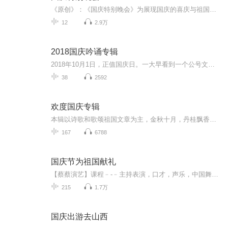
《原创》：《国庆特别晚会》为展现国庆的喜庆与祖国的深情我将以具体的场景切入从清晨升旗的庄严到街头巷尾的欢庆到历史与当下的交融，用优美的笔触传递对祖国的热爱与自豪！用诗歌和情感美文形式，歌颂祖国的繁荣富强，祝人民幸福安康！
12
2.9万
2018国庆吟诵专辑
2018年10月1日，正值国庆日。一大早看到一个公号文章，正是文天祥的《己卯十月一日至燕越五日罹狴犴有感而赋》。当然，彼十一非当今的十一。不过数字的巧合还是让人感触，今天拿来读一读，体味一番历史英杰的民族情怀，恰也当时。 根据诗题来看，这组诗是写于十月一日至十月五日之间，是文天祥被俘之后所作，这些诗作不仅有凛凛正气，更也能看的到他百端交集的复杂情感。另一首于右任先生的《望大陆》，微信公号有称《望乡》，一句“山之上国之殇”荡气回肠，一并兴起拿来读了一读。仓促间多有瑕疵...
38
2592
欢度国庆专辑
本辑以诗歌和歌颂祖国文章为主，金秋十月，丹桂飘香，在这个充满丰收喜悦的季节里，我们满怀激动和自豪，迎来了中华人民共和国76周年华诞。这不仅是一个庄重的纪念日，更是全体中华儿女共同欢庆的盛大的节日，承载着深厚的民族情感和历史意义.
167
6788
国庆节为祖国献礼
【蔡蔡演艺】课程﹣-﹣主持表演，口才，声乐，中国舞，民族舞。独特的小舞台，专业的录音棚，每一位同学都能成为优秀的小明星。独特的教学模式，轻松上课，快乐学习！知名主持人，舞蹈家，高级教师任职授课！江南总校：河沟街42号三楼 18545856430江北分校...
215
1.7万
国庆出游去山西