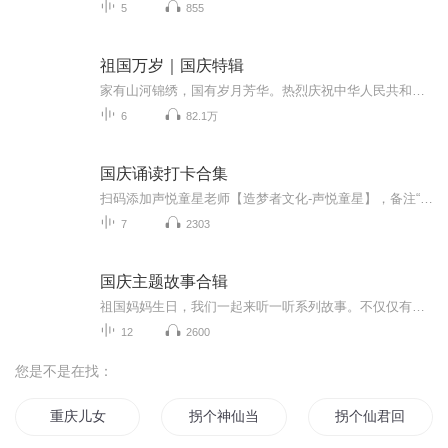
5
855
祖国万岁｜国庆特辑
家有山河锦绣，国有岁月芳华。热烈庆祝中华人民共和国成立73周年！
6
82.1万
国庆诵读打卡合集
扫码添加声悦童星老师【造梦者文化-声悦童星】，备注“诵读打卡”报名，已添加好友的，直接发送“诵读打卡”报名，报名成功后进入社群。
7
2303
国庆主题故事合辑
祖国妈妈生日，我们一起来听一听系列故事。不仅仅有《我的祖国》，还有红军故事，也有关于战争的故事，让大家体会到和平年代的不易。
12
2600
您是不是在找：
重庆儿女
拐个神仙当老师
拐个仙君回魔界