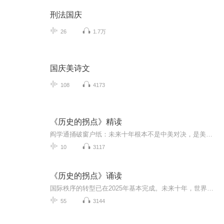
刑法国庆
26
1.7万
国庆美诗文
108
4173
《历史的拐点》精读
阎学通捅破窗户纸：未来十年根本不是中美对决，是美国不想干了，中国还没法全盘接。霸权在撤摊，盟友在跳船，全球化死透了还在办追悼会。他给了一个极其冷酷的胜负手——改革能力。谁更能对自己开刀、纠错、迭代，谁活到2035。没鸡汤，没必胜宣言，只有一...
10
3117
《历史的拐点》诵读
国际秩序的转型已在2025年基本完成。未来十年，世界将处于逆全球化轨道，竞争的核心是国际规则主导权的争夺。2025—2035是各国战略政策定型的关键窗口期，谁能率先完成内部调整，谁将占据未来秩序的主动。 诵读本书主要是自我提升，了解国家宏观走向...
55
3144