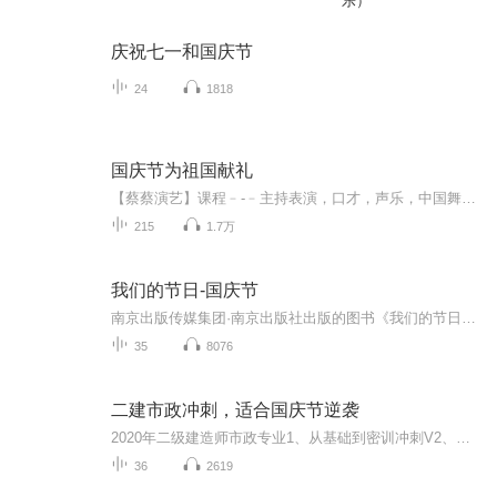
乐）
庆祝七一和国庆节
24
1818
国庆节为祖国献礼
【蔡蔡演艺】课程﹣-﹣主持表演，口才，声乐，中国舞，民族舞。独特的小舞台，专业的录音棚，每一位同学都能成为优秀的小明星。独特的教学模式，轻松上课，快乐学习！知名主持人，舞蹈家，高级教师任职授课！江南总校：河沟街42号三楼 18545856430江北分校...
215
1.7万
我们的节日-国庆节
南京出版传媒集团·南京出版社出版的图书《我们的节日》通过对中国节日文化和节日意义进行深度的挖掘，面向青少年群体构建独具特色的栏目内容，以此丰富春节、元宵节、清明节、端午节、七夕节、中秋节、重阳节等传统节日；六一节、教师节、国庆节等新兴节日的文化内涵和表现形式。促进青少年形成新的节日习俗，提升节日仪式感、认同感。音频作品由金陵朗读者联盟志愿者朗诵，南京音像出版社、金陵图书馆联合制作。
35
8076
二建市政冲刺，适合国庆节逆袭
2020年二级建造师市政专业1、从基础到密训冲刺V2、从精华课程到超压密押V3、0基础同步更新v4、持续更新到2020年考试V5、只要你跟着学让你一次稳拿证V6、渠道超压压题，超压三页纸等独家绝密压题!
36
2619