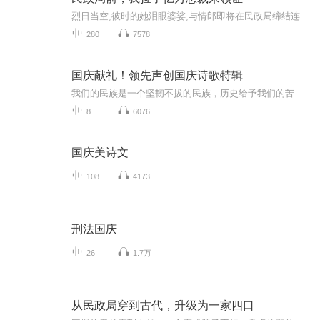
烈日当空,彼时的她泪眼婆娑,与情郎即将在民政局缔结连理。谁料恰巧撞见好友与情郎暗藏红颜,怒火中烧,扭头便从陌路拉来一人,只身走进婚姻殿堂。只以为这位截然陌路人也许仅仅只是个凡夫俗子,谁料竟是商界翘楚,女主被迫踏上了命运的不归路。面对质疑与排斥,...
280
7578
国庆献礼！领先声创国庆诗歌特辑
我们的民族是一个坚韧不拔的民族，历史给予我们的苦难都变成了闪着金光的勋章！我们的国家是一个龙腾虎跃的国家，那条巨龙正以不可阻挡之势崛起于神奇的东方！------------------------------------------------值此祖国70周年华诞之际，领先声创以诗歌向祖国献礼！用我们的声音、用我们的热血、用我们的灵魂诵读经典爱国篇章，歌颂我们的祖国！永远繁荣富强！
8
6076
国庆美诗文
108
4173
刑法国庆
26
1.7万
从民政局穿到古代，升级为一家四口