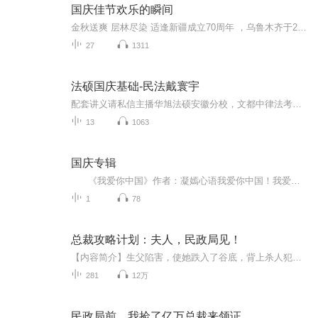
国庆佳节欢乐的瞬间
金秋送爽 层林尽染 适逢新疆成立70周年 ，乌鲁木齐于2025年9月23日迎来党中央和习大大带领的慰问团。新疆各族群众欢欣鼓舞，热烈欢迎。
27
1311
法硕国庆基础-民法戴寰宇
配套讲义请私信主播华旭法硕安徽分校，文都中律法考南京分校提供全程线上课程服务，18年线上法考主观题课程“七天秒杀主观题”，授课学员近600人，通关率82%。授课师资如下：方志平、方鹏、戴鹏、左宁、李佳、郄鹏恩、白斌、戴寰宇、车润海、黄韦博、曹兴明、蔡辉、温云云、汪华亮、赵逸凡、邓金华具体介绍可以查看主播“崇文教育”动态或请私信主播
13
1063
国庆专辑
《我爱你中国》作者：凝嫣心语我爱你中国！我爱你春天蓬勃的秧苗；我爱你秋日金黄的硕果。我爱你中国！我爱你青松气质，我爱你红梅品格！我爱你家乡的甜蔗好像乳汁滋润着我的心窝。我爱你中国，我要把最美的歌儿献给你，我的母亲我的祖国。我爱你中国，我爱...
1
78
总裁攻略计划：夫人，民政局见！
【内容简介】生父陷害，使她跌入了谷底，背上杀人犯的罪名。 一朝脱困，她与狼共舞，誓要攀登到绝对的顶点。深陷泥沼，她咬牙挣扎，拼命夺回人生的掌控权。 然而某个腹黑霸道的男人居然死活不想放她离开。“柏少，两年婚期到了，我们离婚。”“乖，别...
281
12万
民政局前，我捡了亿万总裁来领证