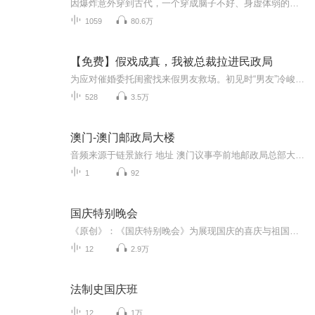
因爆炸意外穿到古代，一个穿成脑子不好、身虚体弱的不受待见庶出子，一个穿成声名狼藉、被抢未婚夫的恶毒长姐，且两人还是夫妻，还有一双儿女，这种设定充满戏剧性。在古代陌生环境中，两人从对孩子毫无经验到逐渐学会照顾和养育，在养娃过程中，夫妻关系...
1059
80.6万
【免费】假戏成真，我被总裁拉进民政局
为应对催婚委托闺蜜找来假男友救场。初见时“男友”冷峻帅气，周身散发着神秘气场，与她想象中的“演员”大相径庭。本以为只是一场逢场作戏，谁知在亲友面前配合默契的两人，却在相亲乌龙后，被拉着直奔民政局。从临时扮演情侣到突然领证，这场意外背后藏...
528
3.5万
澳门-澳门邮政局大楼
音频来源于链景旅行 地址 澳门议事亭前地邮政局总部大楼 票价描述 暂无 开放时间 全天 乘车信息 暂无
1
92
国庆特别晚会
《原创》：《国庆特别晚会》为展现国庆的喜庆与祖国的深情我将以具体的场景切入从清晨升旗的庄严到街头巷尾的欢庆到历史与当下的交融，用优美的笔触传递对祖国的热爱与自豪！用诗歌和情感美文形式，歌颂祖国的繁荣富强，祝人民幸福安康！
12
2.9万
法制史国庆班
12
1万