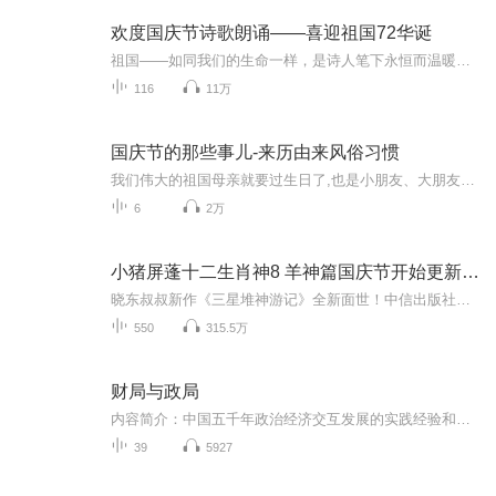
欢度国庆节诗歌朗诵——喜迎祖国72华诞
祖国——如同我们的生命一样，是诗人笔下永恒而温暖的主题。在祖国72周年华诞来临之际，特创建这个诗歌朗诵专辑，诵读经典爱国篇章，和大家一起歌颂祖国，向国庆的献礼！祝愿伟大的祖国繁荣富强，祝愿大家国庆节快乐，度过平安快乐的黄金周假期！
116
11万
国庆节的那些事儿-来历由来风俗习惯
我们伟大的祖国母亲就要过生日了,也是小朋友、大朋友们最喜欢的“国庆小长假”或说“黄金周”还有说”国庆7天乐”的，说法真是不一而足。那么“国庆节”是怎么来的？自古以来国庆节怎么庆贺？新中国国庆节的来历，以及新中国国庆节的庆贺方式又有哪些呢？ ...
6
2万
小猪屏蓬十二生肖神8 羊神篇国庆节开始更新啦！
晓东叔叔新作《三星堆神游记》全新面世！中信出版社出版！京东当当淘宝均有售！点蓝色字收听——《小猪屏蓬爆笑日记2024》《小猪屏蓬爆笑日记2》《小猪屏蓬爆笑日记1》让你笑得喘不上气！《我进故宫当富翁——小猪屏蓬故宫财商笔记》教你成为大富翁！《小...
550
315.5万
财局与政局
内容简介：中国五千年政治经济交互发展的实践经验和经典论述成就中国的政治经济学——国家理财学。治国以理财为本。财政格局与政治格局的互动演进是现代国家治理体系和治理能力的关键枢纽。本书揭示的中国财局与政局互动演进的规律性特征，可以让读者更好...
39
5927