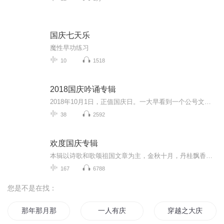
国庆七天乐
魔性早功练习
10
1518
2018国庆吟诵专辑
2018年10月1日，正值国庆日。一大早看到一个公号文章，正是文天祥的《己卯十月一日至燕越五日罹狴犴有感而赋》。当然，彼十一非当今的十一。不过数字的巧合还是让人感触，今天拿来读一读，体味一番历史英杰的民族情怀，恰也当时。 根据诗题来看，这组诗是写于十月一日至十月五日之间，是文天祥被俘之后所作，这些诗作不仅有凛凛正气，更也能看的到他百端交集的复杂情感。另一首于右任先生的《望大陆》，微信公号有称《望乡》，一句“山之上国之殇”荡气回肠，一并兴起拿来读了一读。仓促间多有瑕疵...
38
2592
欢度国庆专辑
本辑以诗歌和歌颂祖国文章为主，金秋十月，丹桂飘香，在这个充满丰收喜悦的季节里，我们满怀激动和自豪，迎来了中华人民共和国76周年华诞。这不仅是一个庄重的纪念日，更是全体中华儿女共同欢庆的盛大的节日，承载着深厚的民族情感和历史意义.
167
6788
您是不是在找：
那年那月那时节
一人有庆
穿越之大庆帝国