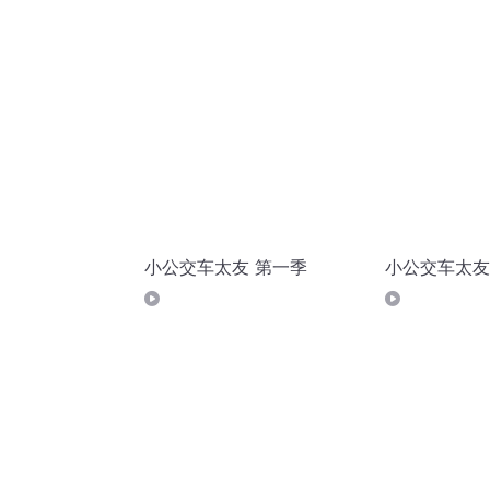
小公交车太友 第一季
小公交车太友