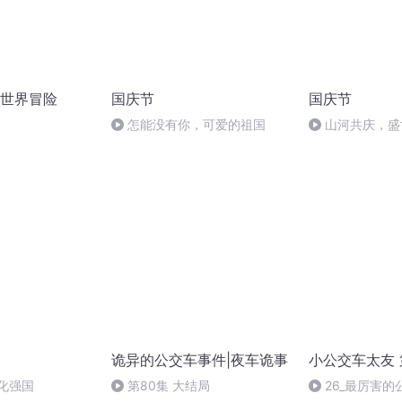
世界冒险
国庆节
国庆节
怎能没有你，可爱的祖国
山河共庆，盛
诡异的公交车事件|夜车诡事
小公交车太友
化强国
第80集 大结局
26_最厉害的