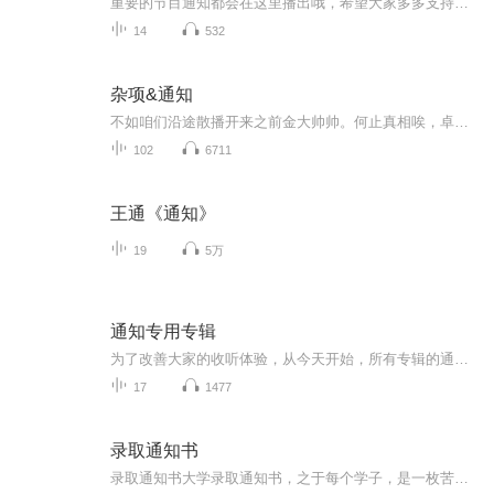
重要的节目通知都会在这里播出哦，希望大家多多支持订阅关注，这是我们的情报局，一定要好好对待
14
532
杂项&通知
不如咱们沿途散播开来之前金大帅帅。何止真相唉，卓尼挺有道理啊
102
6711
王通《通知》
19
5万
通知专用专辑
为了改善大家的收听体验，从今天开始，所有专辑的通知都将转至本专辑。 本专辑内的声音都全部为通知。题目鬼标明，某部专辑的通知，例如《＊＊通知│专辑名称》。请各位听友订阅此专辑，以免对您的收听造成影响。
17
1477
录取通知书
录取通知书大学录取通知书，之于每个学子，是一枚苦读的勋章、一份成人的证书，是一张离别的船票、一纸牵挂的信笺。圆梦的证书你的付出，时光知道你的努力，夜晚明晓十年苦读，数以亿万记的字，百万记的题，终于换来这张珍贵的录取通知书。一纸通知，代表...