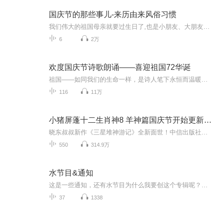
国庆节的那些事儿-来历由来风俗习惯
我们伟大的祖国母亲就要过生日了,也是小朋友、大朋友们最喜欢的“国庆小长假”或说“黄金周”还有说”国庆7天乐”的，说法真是不一而足。那么“国庆节”是怎么来的？自古以来国庆节怎么庆贺？新中国国庆节的来历，以及新中国国庆节的庆贺方式又有哪些呢？ ...
6
2万
欢度国庆节诗歌朗诵——喜迎祖国72华诞
祖国——如同我们的生命一样，是诗人笔下永恒而温暖的主题。在祖国72周年华诞来临之际，特创建这个诗歌朗诵专辑，诵读经典爱国篇章，和大家一起歌颂祖国，向国庆的献礼！祝愿伟大的祖国繁荣富强，祝愿大家国庆节快乐，度过平安快乐的黄金周假期！
116
11万
小猪屏蓬十二生肖神8 羊神篇国庆节开始更新啦！
晓东叔叔新作《三星堆神游记》全新面世！中信出版社出版！京东当当淘宝均有售！点蓝色字收听——《小猪屏蓬爆笑日记2024》《小猪屏蓬爆笑日记2》《小猪屏蓬爆笑日记1》让你笑得喘不上气！《我进故宫当富翁——小猪屏蓬故宫财商笔记》教你成为大富翁！《小...
550
314.9万
水节目&通知
这是一些通知，还有水节目为什么我要创这个专辑呢？因为你们都说我很水哦，你们都说我在太空舱上还有其他专辑里面非常的水，那我就专门创一个水竭木的专辑还有我因为可能会发些通知之后呢就会发到别的专辑里面，然后就感觉非常的占专辑空间，所以呢，我就...
37
1338