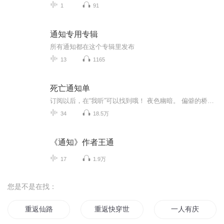
1
91
通知专用专辑
所有通知都在这个专辑里发布
13
1165
死亡通知单
订阅以后，在“我听”可以找到哦！ 夜色幽暗。 偏僻的桥洞下泥水浑浊，各种腐败的垃圾在浅水处堆积，散发出一阵阵令人难以忍受的恶臭。这是一个喧嚣都市中被遗忘的角落，即便是最潦倒的乞丐也不会愿意在这种地方多呆片刻。 十多年来，他们却总是选择在类似的环境中碰面。唯一的原因就是他们不想被其他人打扰到。 这次碰面的气氛与以往都不同。 年轻人眼中闪着些亮晶晶的东西，他似乎有些过于激动了。而年长者正试图将对方的这种情绪缓解下来。 “你该走了……”他发出极为嘶哑晦涩的声音
34
18.5万
《通知》作者王通
17
1.9万
您是不是在找：
重返仙路
重返快穿世界
一人有庆