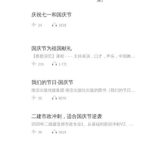
乐）
庆祝七一和国庆节
24
1818
国庆节为祖国献礼
【蔡蔡演艺】课程﹣-﹣主持表演，口才，声乐，中国舞，民族舞。独特的小舞台，专业的录音棚，每一位同学都能成为优秀的小明星。独特的教学模式，轻松上课，快乐学习！知名主持人，舞蹈家，高级教师任职授课！江南总校：河沟街42号三楼 18545856430江北分校...
215
1.7万
我们的节日-国庆节
南京出版传媒集团·南京出版社出版的图书《我们的节日》通过对中国节日文化和节日意义进行深度的挖掘，面向青少年群体构建独具特色的栏目内容，以此丰富春节、元宵节、清明节、端午节、七夕节、中秋节、重阳节等传统节日；六一节、教师节、国庆节等新兴节日的文化内涵和表现形式。促进青少年形成新的节日习俗，提升节日仪式感、认同感。音频作品由金陵朗读者联盟志愿者朗诵，南京音像出版社、金陵图书馆联合制作。
35
8076
二建市政冲刺，适合国庆节逆袭
2020年二级建造师市政专业1、从基础到密训冲刺V2、从精华课程到超压密押V3、0基础同步更新v4、持续更新到2020年考试V5、只要你跟着学让你一次稳拿证V6、渠道超压压题，超压三页纸等独家绝密压题!
36
2619